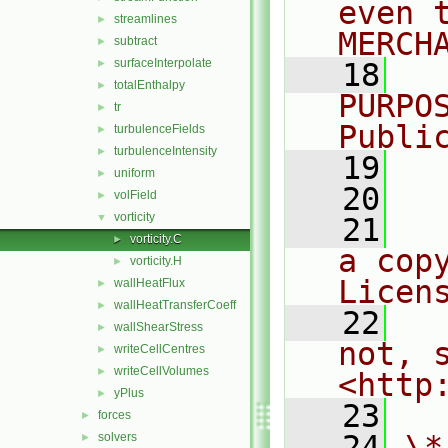
even 
streamlines
►
MERCH
subtract
►
surfaceInterpolate
►
   18
  
totalEnthalpy
►
PURPO
tr
►
Publi
turbulenceFields
►
turbulenceIntensity
►
   19
  
uniform
►
   20
volField
►
vorticity
▼
   21
  
vorticity.C
►
a cop
vorticity.H
►
Licen
wallHeatFlux
►
wallHeatTransferCoeff
►
   22
  
wallShearStress
►
not, s
writeCellCentres
►
writeCellVolumes
►
<http
yPlus
►
   23
forces
►
   24
\*
solvers
►