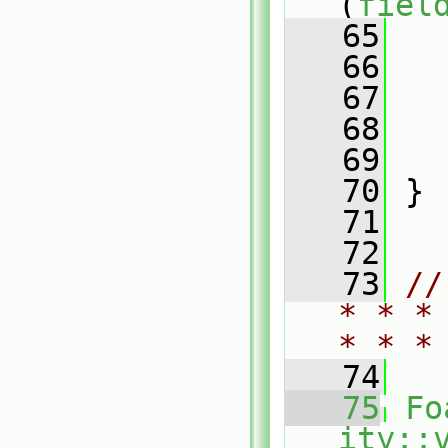
(
fiel
   65
   66
   67
   
   68
   69
   70
 }
   71
   72
   73
//
* * *
* * *
   74
   75
Fo
ity::