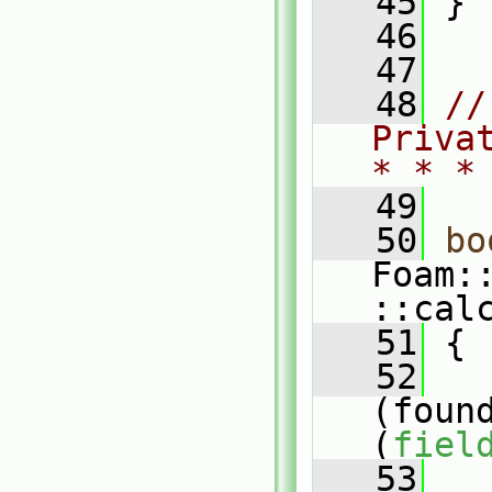
   45
 }
   46
   47
   48
//
Priva
* * *
   49
   50
bo
Foam:
::cal
   51
 {
   52
(foun
(
fiel
   53
   