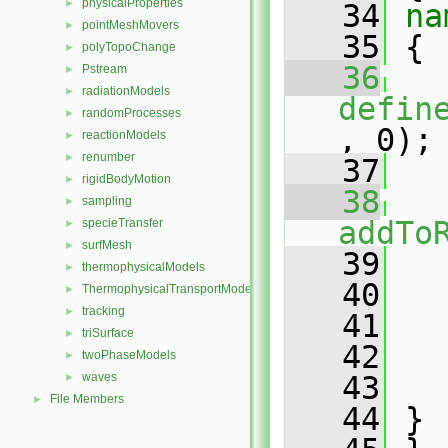
physicalProperties
►
   34
na
pointMeshMovers
►
   35
 {
polyTopoChange
►
   36
Pstream
►
radiationModels
►
defin
randomProcesses
►
, 0);
reactionModels
►
renumber
►
   37
rigidBodyMotion
►
   38
sampling
►
addTo
specieTransfer
►
surfMesh
►
   39
   
thermophysicalModels
►
   40
ThermophysicalTransportModels
►
tracking
►
   41
triSurface
►
   42
twoPhaseModels
►
waves
   43
   
►
File Members
►
   44
 }