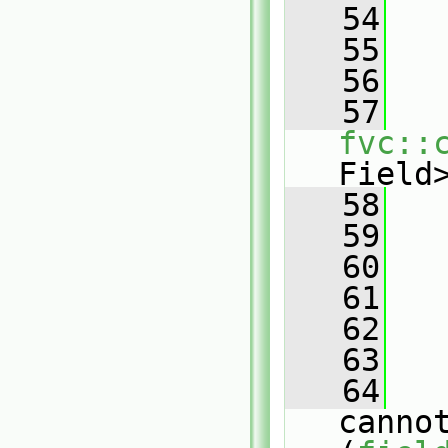
   54
   55
   
   56
   57
fvc::
Field
   58
   
   59
   60
   61
   
   62
   63
   
   64
canno