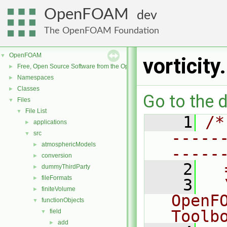
OpenFOAM
dev
The OpenFOAM Foundation
OpenFOAM
▼
vorticity
Free, Open Source Software from the OpenFOAM Foundation
►
Namespaces
►
Classes
►
Go to the d
Files
▼
File List
▼
    1
/*
applications
►
-----
src
▼
atmosphericModels
►
-----
conversion
►
    2
  
dummyThirdParty
►
fileFormats
►
    3
  
finiteVolume
►
OpenF
functionObjects
▼
Toolb
field
▼
add
►