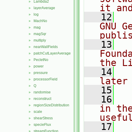
Lambda2
►
it an
layerAverage
►
   12
  
log
►
MachNo
►
GNU G
mag
►
publi
magSqr
►
multiply
►
   13
  
nearWallFields
►
Found
patchCutLayerAverage
►
the L
PecletNo
►
power
►
   14
  
pressure
►
later
processorField
►
Q
►
   15
randomise
►
   16
  
reconstruct
►
regionSizeDistribution
in the
►
scale
►
usefu
shearStress
►
   17
  
specieFlux
►
streamFunction
►