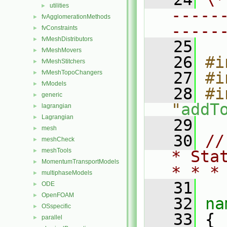
utilities
►
-----
fvAgglomerationMethods
►
-----
fvConstraints
►
fvMeshDistributors
►
   25
fvMeshMovers
►
   26
#i
fvMeshStitchers
►
fvMeshTopoChangers
   27
#i
►
fvModels
►
   28
#i
generic
►
"
addT
lagrangian
►
Lagrangian
►
   29
mesh
►
   30
//
meshCheck
►
meshTools
►
* Sta
MomentumTransportModels
►
* * *
multiphaseModels
►
   31
ODE
►
OpenFOAM
►
   32
na
OSspecific
►
   33
 {
parallel
►