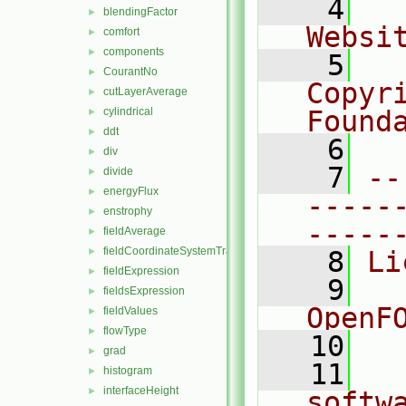
    4
  
blendingFactor
►
Websi
comfort
►
components
►
    5
  
CourantNo
►
Copyr
cutLayerAverage
►
cylindrical
Found
►
ddt
►
    6
  
div
►
    7
--
divide
►
energyFlux
►
-----
enstrophy
►
-----
fieldAverage
►
fieldCoordinateSystemTransform
►
    8
Li
fieldExpression
►
    9
  
fieldsExpression
►
OpenF
fieldValues
►
flowType
►
   10
grad
►
   11
  
histogram
►
interfaceHeight
►
softw