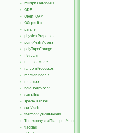
multiphaseModels
►
ODE
►
OpenFOAM
►
OSspecific
►
parallel
►
physicalProperties
►
pointMeshMovers
►
polyTopoChange
►
Pstream
►
radiationModels
►
randomProcesses
►
reactionModels
►
renumber
►
rigidBodyMotion
►
sampling
►
specieTransfer
►
surfMesh
►
thermophysicalModels
►
ThermophysicalTransportModels
►
tracking
►