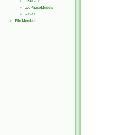
triSurface
►
twoPhaseModels
►
waves
►
File Members
►