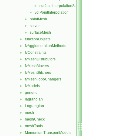
surfaceInterpolationScheme
►
volPointInterpolation
►
pointMesh
►
solver
►
surfaceMesh
►
functionObjects
►
fvAgglomerationMethods
►
fvConstraints
►
fvMeshDistributors
►
fvMeshMovers
►
fvMeshStitchers
►
fvMeshTopoChangers
►
fvModels
►
generic
►
lagrangian
►
Lagrangian
►
mesh
►
meshCheck
►
meshTools
►
MomentumTransportModels
►