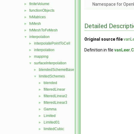
finiteVolume
Namespace for Ope
►
functionObjects
►
fvMatrices
►
fvMesh
►
Detailed Descript
fvMeshToFvMesh
►
interpolation
▼
Original source file
vanLe
interpolatePointToCell
►
Definition in file
vanLeer.C
interpolation
►
mapping
►
surfaceInterpolation
▼
blendedSchemeBase
►
limitedSchemes
▼
blended
►
filteredLinear
►
filteredLinear2
►
filteredLinear3
►
Gamma
►
Limited
►
Limited01
►
limitedCubic
►