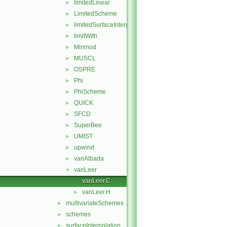
limitedLinear
►
LimitedScheme
►
limitedSurfaceInterpolationScheme
►
limitWith
►
Minmod
►
MUSCL
►
OSPRE
►
Phi
►
PhiScheme
►
QUICK
►
SFCD
►
SuperBee
►
UMIST
►
upwind
►
vanAlbada
►
vanLeer
▼
vanLeer.C
vanLeer.H
►
multivariateSchemes
►
schemes
►
surfaceInterpolation
►