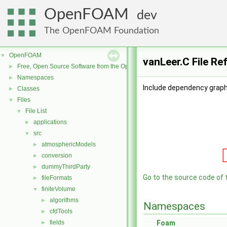
OpenFOAM
dev
The OpenFOAM Foundation
OpenFOAM
▼
vanLeer.C File Re
Free, Open Source Software from the OpenFOAM Foundation
►
Namespaces
►
Include dependency graph 
Classes
►
Files
▼
File List
▼
applications
►
src
▼
atmosphericModels
►
conversion
►
dummyThirdParty
►
Go to the source code of th
fileFormats
►
finiteVolume
▼
algorithms
►
Namespaces
cfdTools
►
fields
Foam
►