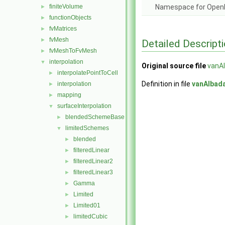
finiteVolume
Namespace for Ope
►
functionObjects
►
fvMatrices
►
fvMesh
►
Detailed Descript
fvMeshToFvMesh
►
interpolation
▼
Original source file
vanA
interpolatePointToCell
►
Definition in file
vanAlbad
interpolation
►
mapping
►
surfaceInterpolation
▼
blendedSchemeBase
►
limitedSchemes
▼
blended
►
filteredLinear
►
filteredLinear2
►
filteredLinear3
►
Gamma
►
Limited
►
Limited01
►
limitedCubic
►