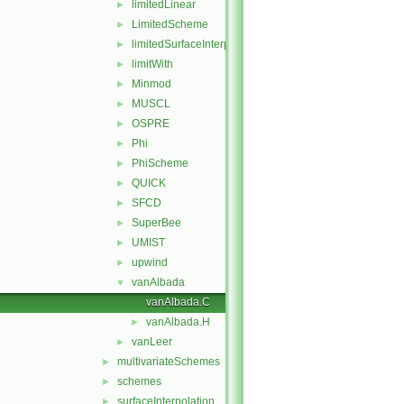
limitedLinear
►
LimitedScheme
►
limitedSurfaceInterpolationScheme
►
limitWith
►
Minmod
►
MUSCL
►
OSPRE
►
Phi
►
PhiScheme
►
QUICK
►
SFCD
►
SuperBee
►
UMIST
►
upwind
►
vanAlbada
▼
vanAlbada.C
vanAlbada.H
►
vanLeer
►
multivariateSchemes
►
schemes
►
surfaceInterpolation
►