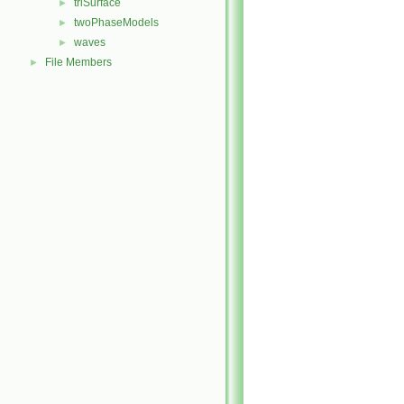
triSurface
►
twoPhaseModels
►
waves
►
File Members
►