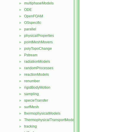
multiphaseModels
►
ODE
►
OpenFOAM
►
OSspecific
►
parallel
►
physicalProperties
►
pointMeshMovers
►
polyTopoChange
►
Pstream
►
radiationModels
►
randomProcesses
►
reactionModels
►
renumber
►
rigidBodyMotion
►
sampling
►
specieTransfer
►
surfMesh
►
thermophysicalModels
►
ThermophysicalTransportModels
►
tracking
►