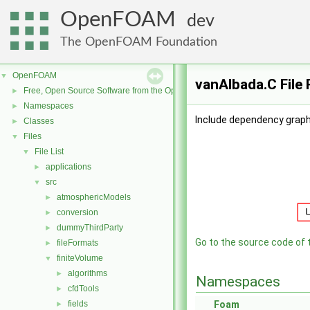
OpenFOAM
dev
The OpenFOAM Foundation
OpenFOAM
▼
vanAlbada.C File
Free, Open Source Software from the OpenFOAM Foundation
►
Namespaces
►
Include dependency graph
Classes
►
Files
▼
File List
▼
applications
►
src
▼
atmosphericModels
►
conversion
►
dummyThirdParty
►
Go to the source code of th
fileFormats
►
finiteVolume
▼
algorithms
►
Namespaces
cfdTools
►
fields
Foam
►