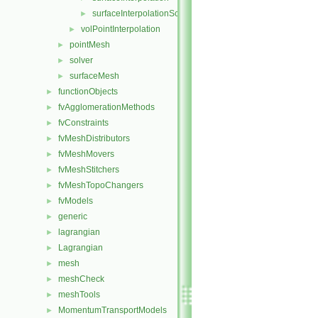
surfaceInterpolationScheme
►
volPointInterpolation
►
pointMesh
►
solver
►
surfaceMesh
►
functionObjects
►
fvAgglomerationMethods
►
fvConstraints
►
fvMeshDistributors
►
fvMeshMovers
►
fvMeshStitchers
►
fvMeshTopoChangers
►
fvModels
►
generic
►
lagrangian
►
Lagrangian
►
mesh
►
meshCheck
►
meshTools
►
MomentumTransportModels
►