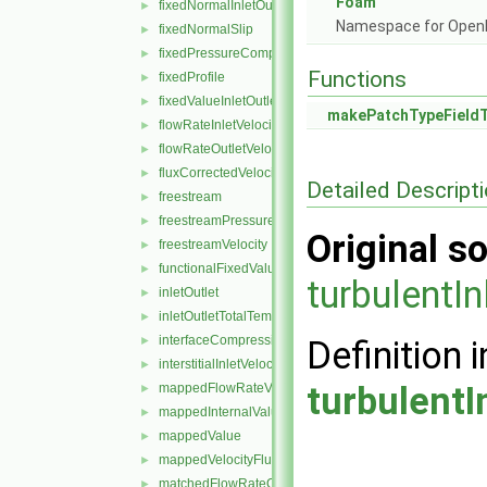
Foam
fixedNormalInletOutletVelocity
►
Namespace for Ope
fixedNormalSlip
►
fixedPressureCompressibleDensity
►
Functions
fixedProfile
►
fixedValueInletOutlet
►
makePatchTypeField
flowRateInletVelocity
►
flowRateOutletVelocity
►
fluxCorrectedVelocity
►
Detailed Descript
freestream
►
freestreamPressure
►
Original so
freestreamVelocity
►
functionalFixedValue
►
turbulentI
inletOutlet
►
inletOutletTotalTemperature
►
interfaceCompression
►
Definition i
interstitialInletVelocity
►
turbulentI
mappedFlowRateVelocity
►
mappedInternalValue
►
mappedValue
►
mappedVelocityFlux
►
matchedFlowRateOutletVelocity
►