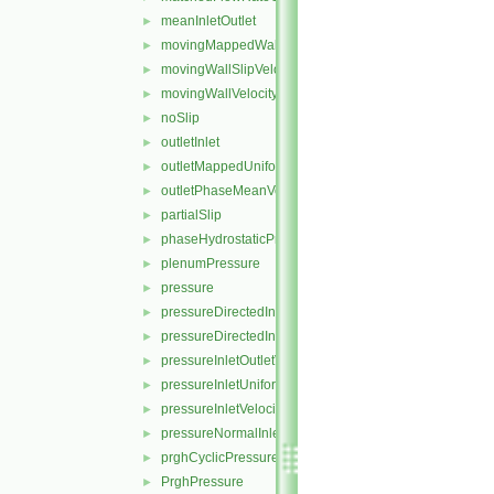
meanInletOutlet
►
movingMappedWallVelocity
►
movingWallSlipVelocity
►
movingWallVelocity
►
noSlip
►
outletInlet
►
outletMappedUniformInlet
►
outletPhaseMeanVelocity
►
partialSlip
►
phaseHydrostaticPressure
►
plenumPressure
►
pressure
►
pressureDirectedInletOutletVelocity
►
pressureDirectedInletVelocity
►
pressureInletOutletVelocity
►
pressureInletUniformVelocity
►
pressureInletVelocity
►
pressureNormalInletOutletVelocity
►
prghCyclicPressure
►
PrghPressure
►