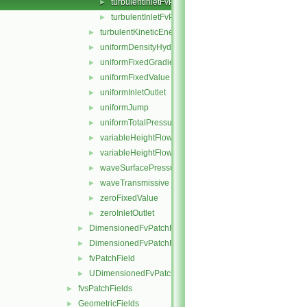
turbulentInletFvPatchFields.H
►
turbulentInletFvPatchFieldsFwd.H
►
turbulentKineticEnergy
►
uniformDensityHydrostaticPressure
►
uniformFixedGradient
►
uniformFixedValue
►
uniformInletOutlet
►
uniformJump
►
uniformTotalPressure
►
variableHeightFlowRate
►
variableHeightFlowRateInletVelocity
►
waveSurfacePressure
►
waveTransmissive
►
zeroFixedValue
►
zeroInletOutlet
►
DimensionedFvPatchFieldFunctions
►
DimensionedFvPatchFields
►
fvPatchField
►
UDimensionedFvPatchFields
►
fvsPatchFields
►
GeometricFields
►