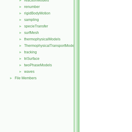
reactionModels
►
renumber
►
rigidBodyMotion
►
sampling
►
specieTransfer
►
surfMesh
►
thermophysicalModels
►
ThermophysicalTransportModels
►
tracking
►
triSurface
►
twoPhaseModels
►
waves
►
File Members
►