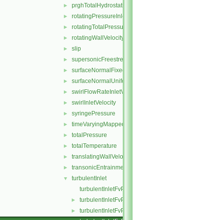
prghTotalHydrostaticPressure
►
rotatingPressureInletOutletVelocity
►
rotatingTotalPressure
►
rotatingWallVelocity
►
slip
►
supersonicFreestream
►
surfaceNormalFixedValue
►
surfaceNormalUniformFixedValue
►
swirlFlowRateInletVelocity
►
swirlInletVelocity
►
syringePressure
►
timeVaryingMappedFixedValue
►
totalPressure
►
totalTemperature
►
translatingWallVelocity
►
transonicEntrainmentPressure
►
turbulentInlet
▼
turbulentInletFvPatchField.C
turbulentInletFvPatchField.H
►
turbulentInletFvPatchFields.C
►