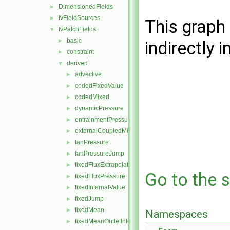
DimensionedFields
►
fvFieldSources
►
This graph 
fvPatchFields
▼
basic
►
indirectly i
constraint
►
derived
▼
advective
►
codedFixedValue
►
codedMixed
►
dynamicPressure
►
entrainmentPressure
►
externalCoupledMixed
►
fanPressure
►
fanPressureJump
►
fixedFluxExtrapolatedPressure
►
Go to the s
fixedFluxPressure
►
fixedInternalValue
►
fixedJump
►
fixedMean
►
Namespaces
fixedMeanOutletInlet
►