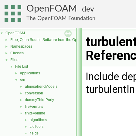
OpenFOAM
dev
The OpenFOAM Foundation
OpenFOAM
▼
turbulen
Free, Open Source Software from the OpenFOAM Foundation
►
Namespaces
►
Referen
Classes
►
Files
▼
File List
▼
Include de
applications
►
src
▼
turbulentI
atmosphericModels
►
conversion
►
dummyThirdParty
►
fileFormats
►
finiteVolume
▼
algorithms
►
cfdTools
►
fields
▼