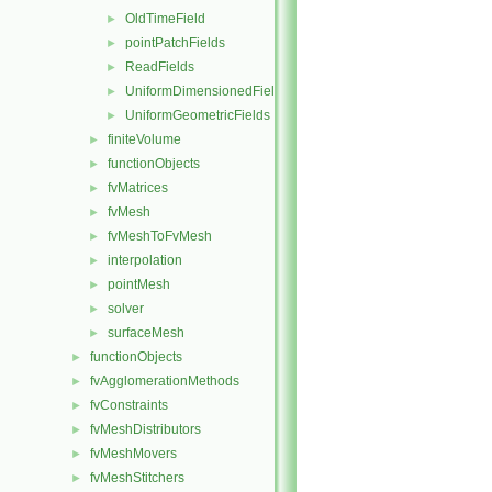
OldTimeField
►
pointPatchFields
►
ReadFields
►
UniformDimensionedFields
►
UniformGeometricFields
►
finiteVolume
►
functionObjects
►
fvMatrices
►
fvMesh
►
fvMeshToFvMesh
►
interpolation
►
pointMesh
►
solver
►
surfaceMesh
►
functionObjects
►
fvAgglomerationMethods
►
fvConstraints
►
fvMeshDistributors
►
fvMeshMovers
►
fvMeshStitchers
►