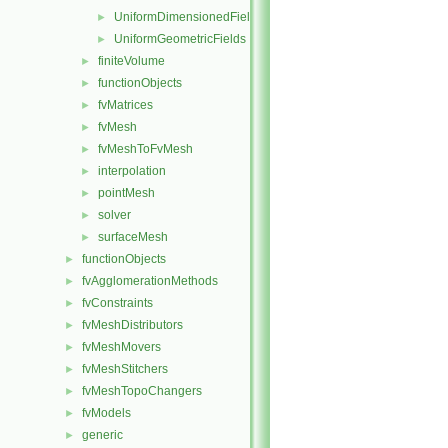
UniformDimensionedFields
►
UniformGeometricFields
►
finiteVolume
►
functionObjects
►
fvMatrices
►
fvMesh
►
fvMeshToFvMesh
►
interpolation
►
pointMesh
►
solver
►
surfaceMesh
►
functionObjects
►
fvAgglomerationMethods
►
fvConstraints
►
fvMeshDistributors
►
fvMeshMovers
►
fvMeshStitchers
►
fvMeshTopoChangers
►
fvModels
►
generic
►