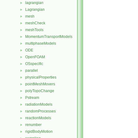
lagrangian
►
Lagrangian
►
mesh
►
meshCheck
►
meshTools
►
MomentumTransportModels
►
multiphaseModels
►
ODE
►
OpenFOAM
►
OSspecific
►
parallel
►
physicalProperties
►
pointMeshMovers
►
polyTopoChange
►
Pstream
►
radiationModels
►
randomProcesses
►
reactionModels
►
renumber
►
rigidBodyMotion
►