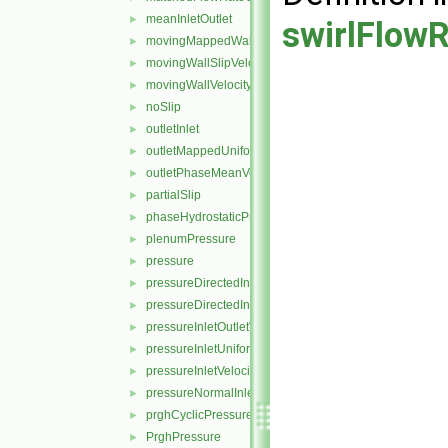
meanInletOutlet
►
swirlFlowR
movingMappedWallVelocity
►
movingWallSlipVelocity
►
movingWallVelocity
►
noSlip
►
outletInlet
►
outletMappedUniformInlet
►
outletPhaseMeanVelocity
►
partialSlip
►
phaseHydrostaticPressure
►
plenumPressure
►
pressure
►
pressureDirectedInletOutletVelocity
►
pressureDirectedInletVelocity
►
pressureInletOutletVelocity
►
pressureInletUniformVelocity
►
pressureInletVelocity
►
pressureNormalInletOutletVelocity
►
prghCyclicPressure
►
PrghPressure
►