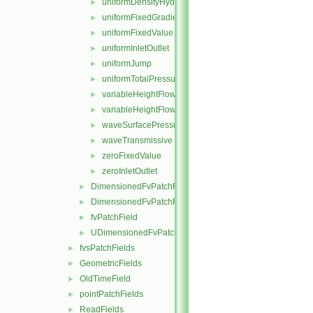
uniformDensityHydrostaticPressure
►
uniformFixedGradient
►
uniformFixedValue
►
uniformInletOutlet
►
uniformJump
►
uniformTotalPressure
►
variableHeightFlowRate
►
variableHeightFlowRateInletVelocity
►
waveSurfacePressure
►
waveTransmissive
►
zeroFixedValue
►
zeroInletOutlet
►
DimensionedFvPatchFieldFunctions
►
DimensionedFvPatchFields
►
fvPatchField
►
UDimensionedFvPatchFields
►
fvsPatchFields
►
GeometricFields
►
OldTimeField
►
pointPatchFields
►
ReadFields
►