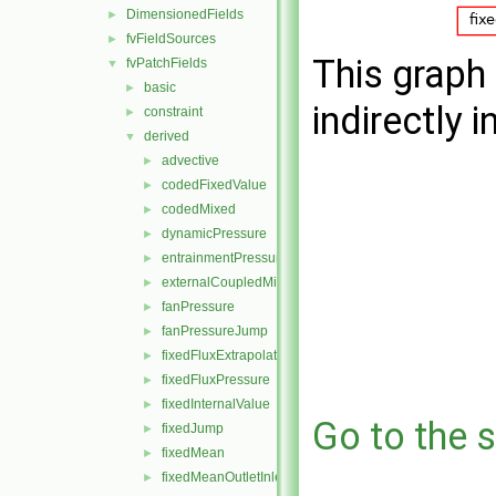
DimensionedFields
►
fvFieldSources
►
This graph 
fvPatchFields
▼
basic
►
indirectly i
constraint
►
derived
▼
advective
►
codedFixedValue
►
codedMixed
►
dynamicPressure
►
entrainmentPressure
►
externalCoupledMixed
►
fanPressure
►
fanPressureJump
►
fixedFluxExtrapolatedPressure
►
fixedFluxPressure
►
fixedInternalValue
►
Go to the s
fixedJump
►
fixedMean
►
fixedMeanOutletInlet
►