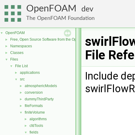
OpenFOAM
dev
The OpenFOAM Foundation
OpenFOAM
▼
swirlFlo
Free, Open Source Software from the OpenFOAM Foundation
►
Namespaces
►
File Ref
Classes
►
Files
▼
File List
▼
Include de
applications
►
src
▼
swirlFlowR
atmosphericModels
►
conversion
►
dummyThirdParty
►
fileFormats
►
finiteVolume
▼
algorithms
►
cfdTools
►
fields
▼