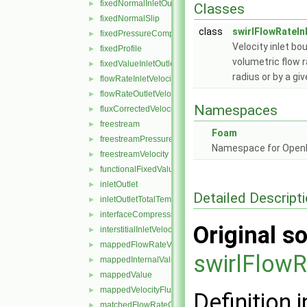
fixedNormalInletOutletVelocity
►
Classes
fixedNormalSlip
►
class
swirlFlowRateIn
fixedPressureCompressibleDensity
►
Velocity inlet bo
fixedProfile
►
volumetric flow r
fixedValueInletOutlet
►
radius or by a gi
flowRateInletVelocity
►
flowRateOutletVelocity
►
Namespaces
fluxCorrectedVelocity
►
freestream
►
Foam
freestreamPressure
►
Namespace for Ope
freestreamVelocity
►
functionalFixedValue
►
inletOutlet
►
Detailed Descript
inletOutletTotalTemperature
►
interfaceCompression
►
Original so
interstitialInletVelocity
►
mappedFlowRateVelocity
►
swirlFlowR
mappedInternalValue
►
mappedValue
►
mappedVelocityFlux
►
Definition i
matchedFlowRateOutletVelocity
►