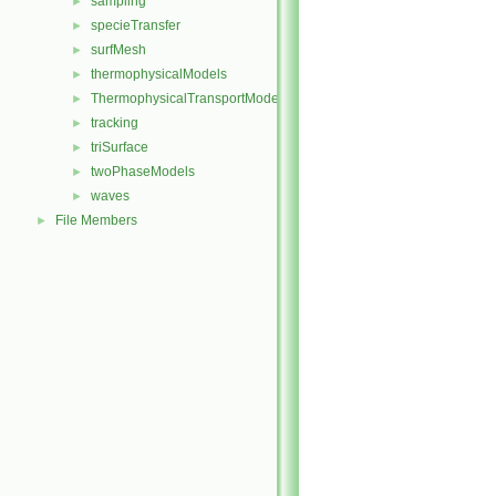
sampling
►
specieTransfer
►
surfMesh
►
thermophysicalModels
►
ThermophysicalTransportModels
►
tracking
►
triSurface
►
twoPhaseModels
►
waves
►
File Members
►