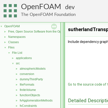
OpenFOAM
dev
The OpenFOAM Foundation
OpenFOAM
▼
sutherlandTransp
Free, Open Source Software from the OpenFOAM Foundation
►
Namespaces
►
Include dependency graph
Classes
►
Files
▼
File List
▼
applications
►
src
▼
atmosphericModels
►
conversion
►
dummyThirdParty
►
Go to the source code of th
fileFormats
►
finiteVolume
►
functionObjects
►
Detailed Descript
fvAgglomerationMethods
►
fvConstraints
►