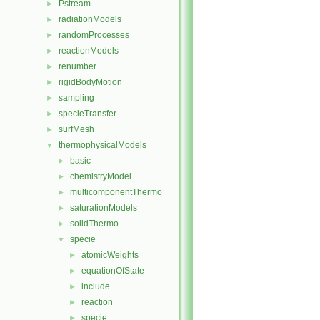
Pstream
►
radiationModels
►
randomProcesses
►
reactionModels
►
renumber
►
rigidBodyMotion
►
sampling
►
specieTransfer
►
surfMesh
►
thermophysicalModels
▼
basic
►
chemistryModel
►
multicomponentThermo
►
saturationModels
►
solidThermo
►
specie
▼
atomicWeights
►
equationOfState
►
include
►
reaction
►
specie
►