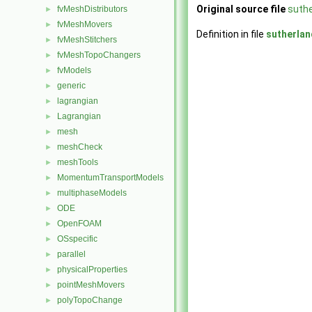
Original source file
suthe
fvMeshDistributors
►
fvMeshMovers
►
Definition in file
sutherla
fvMeshStitchers
►
fvMeshTopoChangers
►
fvModels
►
generic
►
lagrangian
►
Lagrangian
►
mesh
►
meshCheck
►
meshTools
►
MomentumTransportModels
►
multiphaseModels
►
ODE
►
OpenFOAM
►
OSspecific
►
parallel
►
physicalProperties
►
pointMeshMovers
►
polyTopoChange
►