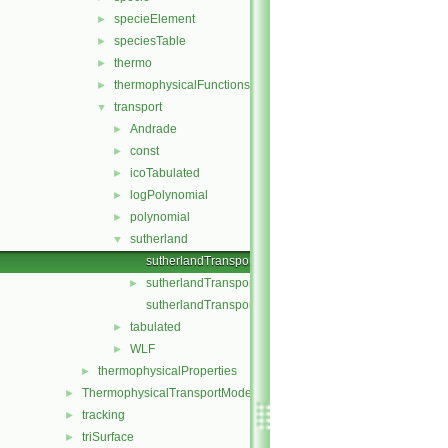
specieElement
►
speciesTable
►
thermo
►
thermophysicalFunctions
►
transport
▼
Andrade
►
const
►
icoTabulated
►
logPolynomial
►
polynomial
►
sutherland
▼
sutherlandTransport.C
sutherlandTransport.H
►
sutherlandTransportI.H
tabulated
►
WLF
►
thermophysicalProperties
►
ThermophysicalTransportModels
►
tracking
►
triSurface
►