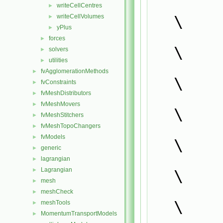
writeCellCentres
►
\
writeCellVolumes
►
yPlus
►
forces
►
\
solvers
►
utilities
►
                if (Pstream::master()) 
fvAgglomerationMethods
►
\
fvConstraints
►
fvMeshDistributors
                {                      
►
fvMeshMovers
►
\
fvMeshStitchers
►
fvMeshTopoChangers
►
fvModels
►
\
generic
►
lagrangian
►
Lagrangian
►
\
mesh
►
meshCheck
►
\
meshTools
►
MomentumTransportModels
►