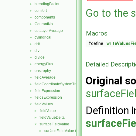
blendingFactor
►
Go to the s
comfort
►
components
►
CourantNo
►
cutLayerAverage
►
Macros
cylindrical
►
#define
writeValuesFi
ddt
►
div
►
divide
►
Detailed Descript
energyFlux
►
enstrophy
►
Original so
fieldAverage
►
fieldCoordinateSystemTransform
►
surfaceFi
fieldExpression
►
fieldsExpression
►
fieldValues
▼
Definition i
fieldValue
►
fieldValueDelta
►
surfaceFi
surfaceFieldValue
▼
surfaceFieldValue.C
►