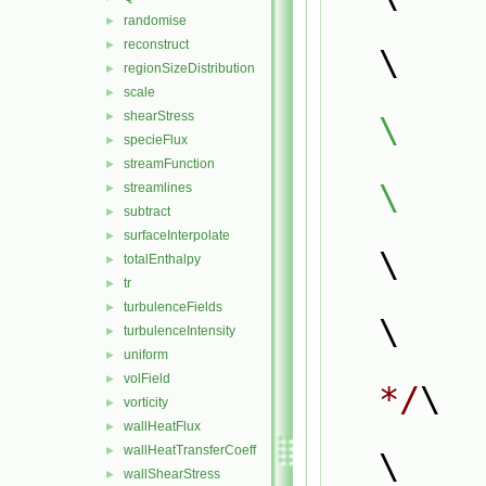
randomise
►
reconstruct
►
\
regionSizeDistribution
►
scale
►
shearStress
►
\
specieFlux
►
streamFunction
►
\
streamlines
►
subtract
►
surfaceInterpolate
►
\
totalEnthalpy
►
tr
►
            {                                       
turbulenceFields
►
\
turbulenceIntensity
►
uniform
►
volField
►
*/
\
vorticity
►
wallHeatFlux
►
wallHeatTransferCoeff
►
\
wallShearStress
►