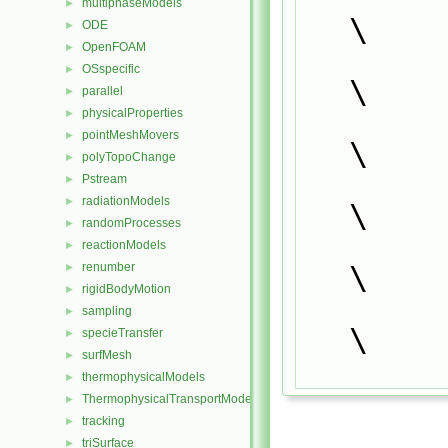
multiphaseModels
►
\
ODE
►
OpenFOAM
►
OSspecific
►
\
parallel
►
                }                      
physicalProperties
►
pointMeshMovers
►
\
polyTopoChange
►
            }                                       
Pstream
►
radiationModels
►
\
randomProcesses
►
reactionModels
►
\
renumber
►
rigidBodyMotion
►
            ok = ok || typeOk;                      
sampling
►
\
specieTransfer
►
surfMesh
►
thermophysicalModels
►
ThermophysicalTransportModels
►
tracking
►
triSurface
►