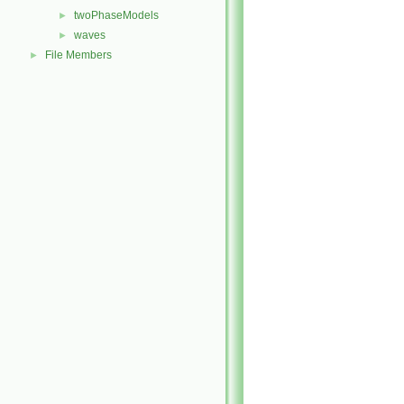
twoPhaseModels
►
waves
►
File Members
►