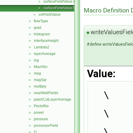
surfaceFieldValue.H
►
surfaceFieldValueTemplates.C
►
Macro Definition
volFieldValue
►
flowType
►
grad
►
writeValuesFie
◆
histogram
►
interfaceHeight
►
#define writeValuesFie
Lambda2
►
layerAverage
►
log
►
MachNo
►
Value:
mag
►
magSqr
►
        {                                                                      
multiply
►
\
nearWallFields
►
patchCutLayerAverage
►
            fieldType result;                       
PecletNo
►
\
power
►
pressure
►
processorField
►
\
Q
►