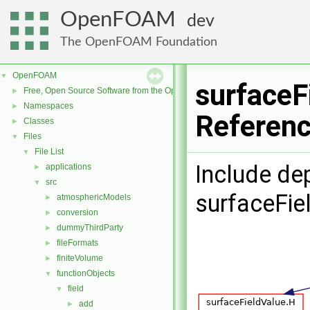
OpenFOAM
dev
The OpenFOAM Foundation
OpenFOAM
▼
surfaceF
Free, Open Source Software from the OpenFOAM Foundation
►
Namespaces
►
Referen
Classes
►
Files
▼
File List
▼
Include de
applications
►
src
▼
surfaceFie
atmosphericModels
►
conversion
►
dummyThirdParty
►
fileFormats
►
finiteVolume
►
functionObjects
▼
field
▼
add
►