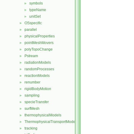
symbols
►
typeName
►
unitSet
►
OSspecific
►
parallel
►
physicalProperties
►
pointMeshMovers
►
polyTopoChange
►
Pstream
►
radiationModels
►
randomProcesses
►
reactionModels
►
renumber
►
rigidBodyMotion
►
sampling
►
specieTransfer
►
surfMesh
►
thermophysicalModels
►
ThermophysicalTransportModels
►
tracking
►