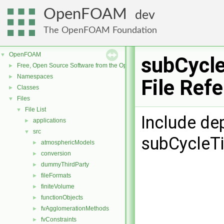
OpenFOAM
dev
The OpenFOAM Foundation
OpenFOAM
▼
subCycl
Free, Open Source Software from the OpenFOAM Foundation
►
Namespaces
►
File Ref
Classes
►
Files
▼
File List
▼
Include de
applications
►
src
▼
subCycleT
atmosphericModels
►
conversion
►
dummyThirdParty
►
fileFormats
►
finiteVolume
►
functionObjects
►
fvAgglomerationMethods
►
fvConstraints
►