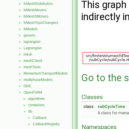
This graph 
fvMeshDistributors
►
fvMeshMovers
►
indirectly i
fvMeshStitchers
►
fvMeshTopoChangers
►
fvModels
►
generic
►
lagrangian
►
Lagrangian
►
mesh
►
meshCheck
►
meshTools
►
MomentumTransportModels
►
Go to the s
multiphaseModels
►
ODE
►
OpenFOAM
▼
Classes
algorithms
►
containers
►
class
subCycleTime
db
▼
A class for mana
Callback
►
CallbackRegistry
►
Namespaces