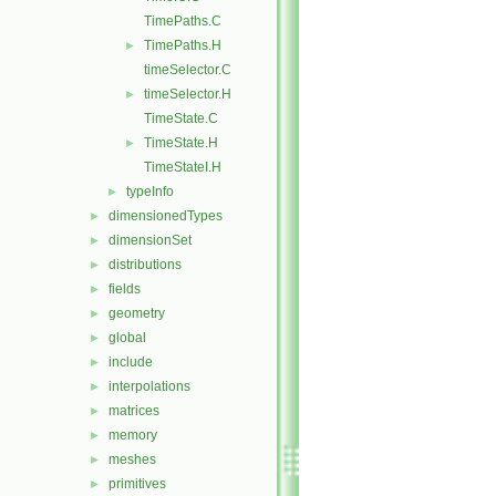
TimePaths.C
TimePaths.H
►
timeSelector.C
timeSelector.H
►
TimeState.C
TimeState.H
►
TimeStateI.H
typeInfo
►
dimensionedTypes
►
dimensionSet
►
distributions
►
fields
►
geometry
►
global
►
include
►
interpolations
►
matrices
►
memory
►
meshes
►
primitives
►