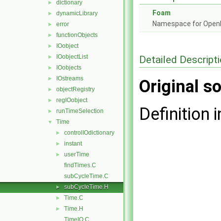
dictionary
►
Foam
dynamicLibrary
►
Namespace for Ope
error
►
functionObjects
►
IOobject
►
IOobjectList
Detailed Descript
►
IOobjects
►
IOstreams
►
Original so
objectRegistry
►
regIOobject
►
Definition i
runTimeSelection
►
Time
▼
controlIOdictionary
►
instant
►
userTime
►
findTimes.C
subCycleTime.C
subCycleTime.H
►
Time.C
►
Time.H
►
TimeIO.C