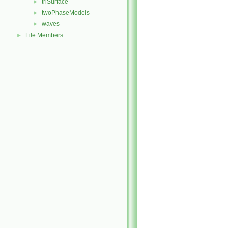
triSurface
►
twoPhaseModels
►
waves
►
File Members
►