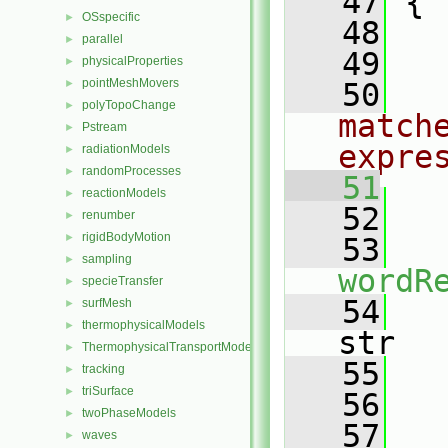
   47
 {
OSspecific
►
   48
parallel
►
   49
physicalProperties
►
pointMeshMovers
►
   50
polyTopoChange
►
matche
Pstream
►
expre
radiationModels
►
randomProcesses
►
   51
reactionModels
►
   52
   
renumber
►
rigidBodyMotion
►
   53
sampling
►
wordR
specieTransfer
►
   54
surfMesh
►
thermophysicalModels
►
str
ThermophysicalTransportModels
►
   55
   
tracking
►
triSurface
►
   56
   
twoPhaseModels
►
   57
waves
►