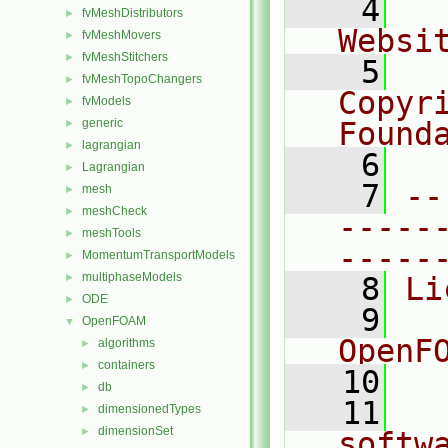
    4
  
fvMeshDistributors
►
Websi
fvMeshMovers
►
fvMeshStitchers
►
    5
  
fvMeshTopoChangers
►
Copyr
fvModels
►
generic
Found
►
lagrangian
►
    6
  
Lagrangian
►
    7
--
mesh
►
meshCheck
►
-----
meshTools
►
-----
MomentumTransportModels
►
multiphaseModels
►
    8
Li
ODE
►
    9
  
OpenFOAM
▼
OpenF
algorithms
►
containers
►
   10
db
►
   11
  
dimensionedTypes
►
dimensionSet
►
softw