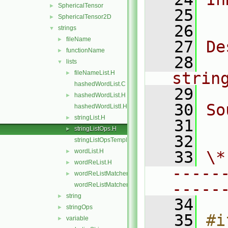
SphericalTensor
►
   25
  
SphericalTensor2D
►
   26
strings
▼
fileName
►
   27
De
functionName
►
   28
  
lists
▼
fileNameList.H
strin
►
hashedWordList.C
   29
hashedWordList.H
►
   30
So
hashedWordListI.H
stringList.H
►
   31
  
stringListOps.H
►
   32
stringListOpsTemplates.C
wordList.H
►
   33
\*
wordReList.H
►
-----
wordReListMatcher.H
►
-----
wordReListMatcherI.H
string
►
   34
stringOps
►
   35
#i
variable
►