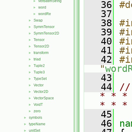
verbatimString
►
   36
#d
word
►
   37
wordRe
►
   38
#i
Swap
►
SymmTensor
►
   39
#i
SymmTensor2D
►
   40
#i
Tensor
►
Tensor2D
►
   41
#i
transform
►
   42
#i
triad
►
"
word
Tuple2
►
Tuple3
►
   43
TypeSet
►
   44
//
Vector
►
Vector2D
►
* * *
VectorSpace
►
* * *
VoidT
►
zero
   45
►
symbols
►
   46
na
typeName
►
unitSet
►