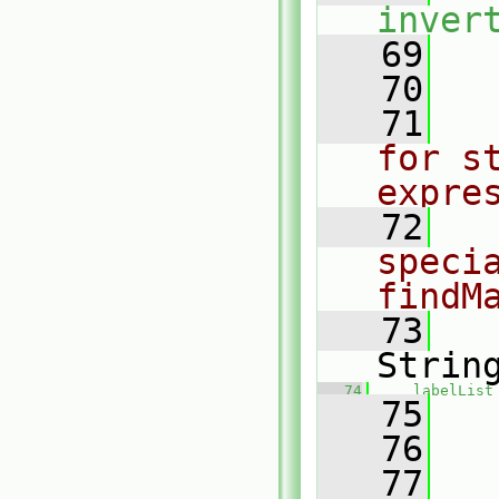
inver
   69
   
   70
   71
for s
expre
   72
specia
findM
   73
Strin
   74
labelList
   75
   
   76
   77