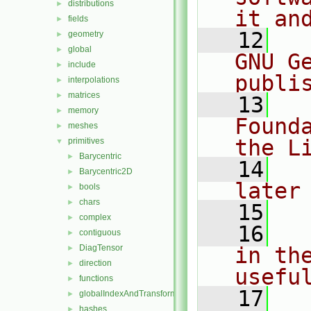
distributions
►
it an
fields
►
   12
  
geometry
►
global
►
GNU G
include
►
publi
interpolations
►
matrices
►
   13
  
memory
►
Found
meshes
►
the L
primitives
▼
Barycentric
►
   14
  
Barycentric2D
►
later
bools
►
chars
►
   15
complex
►
   16
  
contiguous
►
DiagTensor
in the
►
direction
►
usefu
functions
►
   17
  
globalIndexAndTransform
►
hashes
►