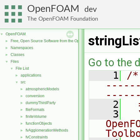
OpenFOAM
dev
The OpenFOAM Foundation
OpenFOAM
▼
stringLi
Free, Open Source Software from the OpenFOAM Foundation
►
Namespaces
►
Classes
►
Go to the d
Files
▼
File List
▼
    1
/*
applications
►
-----
src
▼
atmosphericModels
►
-----
conversion
►
    2
  
dummyThirdParty
►
fileFormats
►
    3
  
finiteVolume
►
OpenF
functionObjects
►
Toolb
fvAgglomerationMethods
►
fvConstraints
►