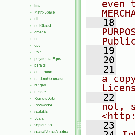
even 
ints
►
MERCH
MatrixSpace
►
nil
►
   18
  
nullObject
►
PURPO
omega
►
Publi
one
►
ops
►
   19
  
Pair
►
   20
polynomialEqns
►
pTraits
►
   21
  
quaternion
►
a cop
randomGenerator
►
Licen
ranges
►
remote
►
   22
  
RemoteData
►
not, s
RowVector
►
scalable
►
<http
Scalar
►
   23
septernion
►
   24
In
spatialVectorAlgebra
►