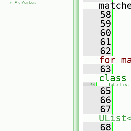
match
File Members
►
   58
   
   59
   60
   61
   62
for m
   63
class
   64
labelList
   65
   
   66
   67
UList
   68