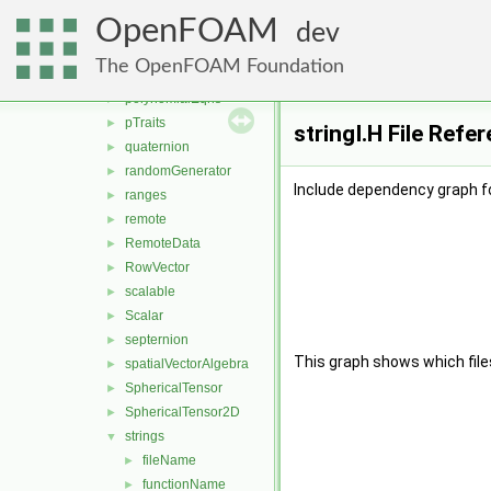
omega
►
OpenFOAM
one
►
dev
ops
►
The OpenFOAM Foundation
Pair
►
polynomialEqns
►
pTraits
►
stringI.H File Refe
quaternion
►
randomGenerator
►
Include dependency graph for
ranges
►
remote
►
RemoteData
►
RowVector
►
scalable
►
Scalar
►
septernion
►
This graph shows which files d
spatialVectorAlgebra
►
SphericalTensor
►
SphericalTensor2D
►
strings
▼
fileName
►
functionName
►