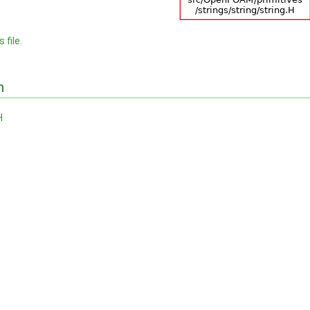
 file.
n
H