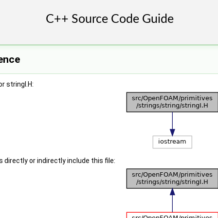
rence
 stringI.H:
irectly or indirectly include this file: