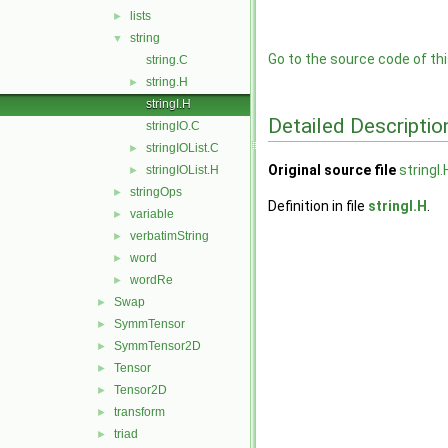
lists
►
string
▼
Go to the source code of this
string.C
string.H
►
stringI.H
Detailed Descriptio
stringIO.C
stringIOList.C
►
Original source file
stringI.
stringIOList.H
►
stringOps
►
Definition in file
stringI.H
.
variable
►
verbatimString
►
word
►
wordRe
►
Swap
►
SymmTensor
►
SymmTensor2D
►
Tensor
►
Tensor2D
►
transform
►
triad
►