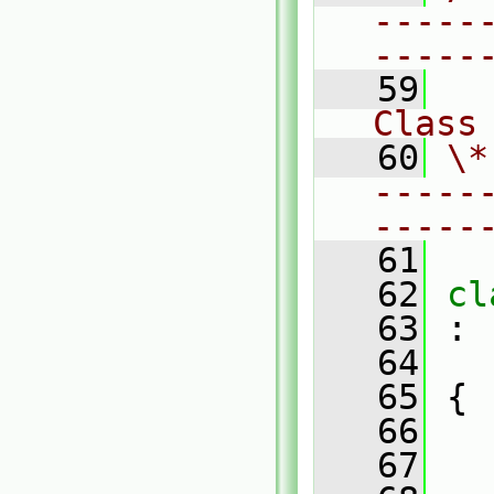
-----
-----
   59
Class
   60
\*
-----
-----
   61
   62
cl
   63
 :
   64
   65
 {
   66
   67