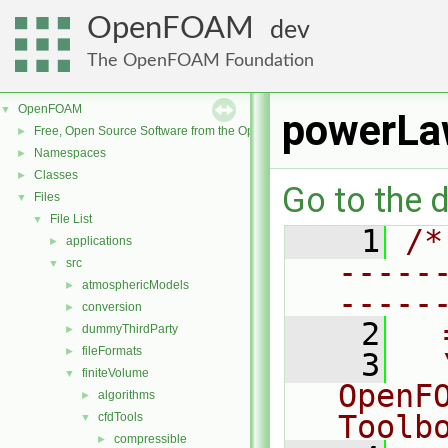
OpenFOAM
dev
The OpenFOAM Foundation
OpenFOAM
▼
powerLa
Free, Open Source Software from the OpenFOAM Foundation
►
Namespaces
►
Classes
►
Go to the d
Files
▼
File List
▼
    1
/*
applications
►
-----
src
▼
atmosphericModels
►
-----
conversion
►
    2
  
dummyThirdParty
►
fileFormats
►
    3
  
finiteVolume
▼
OpenF
algorithms
►
Toolb
cfdTools
▼
compressible
►