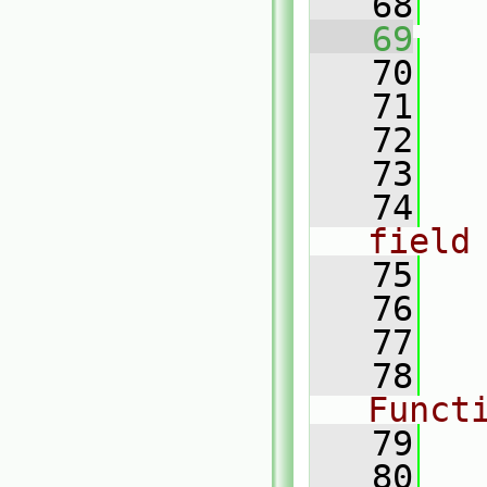
   68
   69
   
   70
   71
   72
   
   73
   74
field
   75
   76
   77
   78
Funct
   79
   80