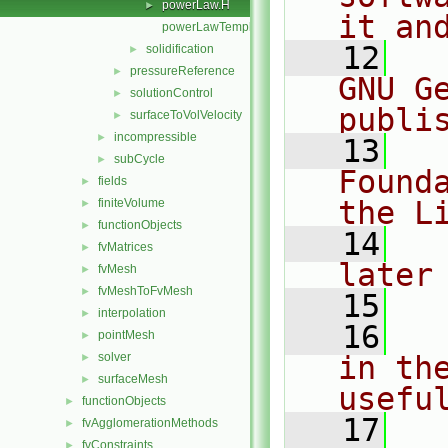
powerLaw.H
►
it an
powerLawTemplates.C
   12
  
solidification
►
pressureReference
►
GNU G
solutionControl
►
publi
surfaceToVolVelocity
►
incompressible
►
   13
  
subCycle
►
Found
fields
►
the L
finiteVolume
►
functionObjects
►
   14
  
fvMatrices
►
later
fvMesh
►
fvMeshToFvMesh
►
   15
interpolation
►
   16
  
pointMesh
►
solver
in the
►
surfaceMesh
►
usefu
functionObjects
►
   17
  
fvAgglomerationMethods
►
fvConstraints
►