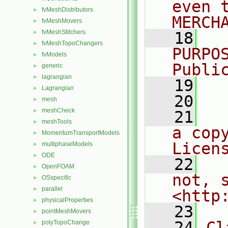
even 
fvMeshDistributors
►
MERCH
fvMeshMovers
►
fvMeshStitchers
►
   18
  
fvMeshTopoChangers
►
PURPO
fvModels
►
Publi
generic
►
lagrangian
►
   19
  
Lagrangian
►
   20
mesh
►
meshCheck
►
   21
  
meshTools
►
a cop
MomentumTransportModels
►
Licen
multiphaseModels
►
ODE
►
   22
  
OpenFOAM
►
not, s
OSspecific
►
parallel
►
<http
physicalProperties
►
   23
pointMeshMovers
►
   24
Cl
polyTopoChange
►