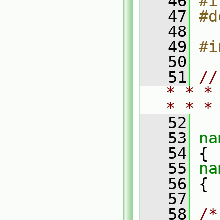
   46
#i
   47
#d
   48
   49
#i
   50
   51
//
* * *
* * *
   52
   53
na
   54
 {
   55
na
   56
 {
   57
   58
/*