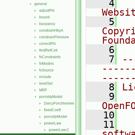
    4
  
general
▼
Websi
adjustPhi
►
bound
►
    5
  
buoyancy
►
Copyr
constrainHbyA
►
constrainPressure
Found
►
correctPhi
►
    6
  
findRefCell
►
    7
--
fvConstraints
►
fvModels
►
-----
fvSource
►
-----
include
►
levelSet
►
    8
Li
MRF
►
    9
  
porosityModel
▼
OpenF
DarcyForchheimer
►
fixedCoeff
►
   10
porosityModel
►
   11
  
powerLaw
▼
powerLaw.C
►
softw