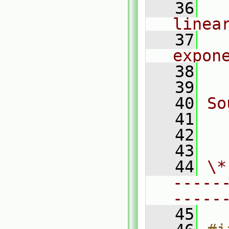
   36
  
linea
   37
  
expon
   38
  
   39
   40
So
   41
  
   42
  
   43
   44
\*
-----
-----
   45