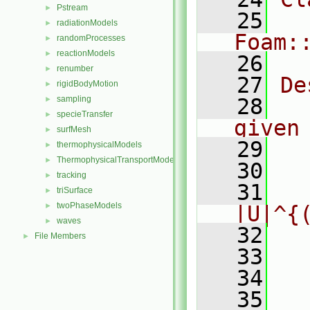
Pstream
►
   25
radiationModels
►
Foam:
randomProcesses
►
reactionModels
►
   26
renumber
►
   27
De
rigidBodyMotion
►
sampling
   28
  
►
specieTransfer
►
given
surfMesh
►
   29
thermophysicalModels
►
ThermophysicalTransportModels
►
   30
  
tracking
►
   31
  
triSurface
►
twoPhaseModels
►
|U|^{
waves
►
   32
  
File Members
►
   33
   34
  
   35
  