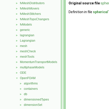
Original source file
spher
fvMeshDistributors
►
fvMeshMovers
►
Definition in file
spherical
fvMeshStitchers
►
fvMeshTopoChangers
►
fvModels
►
generic
►
lagrangian
►
Lagrangian
►
mesh
►
meshCheck
►
meshTools
►
MomentumTransportModels
►
multiphaseModels
►
ODE
►
OpenFOAM
▼
algorithms
►
containers
►
db
►
dimensionedTypes
►
dimensionSet
►