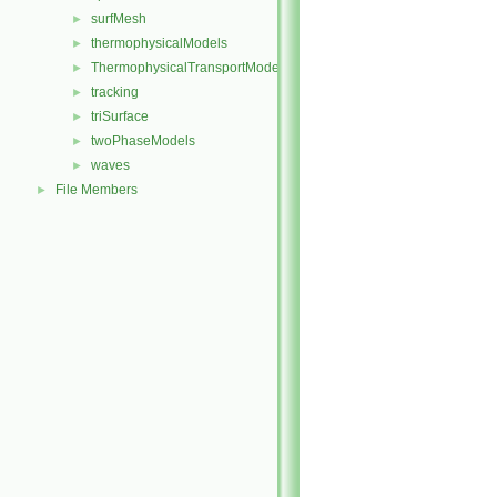
surfMesh
►
thermophysicalModels
►
ThermophysicalTransportModels
►
tracking
►
triSurface
►
twoPhaseModels
►
waves
►
File Members
►