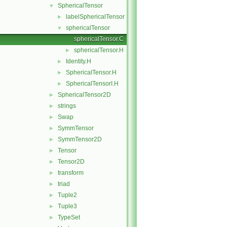
SphericalTensor
▼
labelSphericalTensor
►
sphericalTensor
▼
sphericalTensor.C
sphericalTensor.H
►
Identity.H
►
SphericalTensor.H
►
SphericalTensorI.H
►
SphericalTensor2D
►
strings
►
Swap
►
SymmTensor
►
SymmTensor2D
►
Tensor
►
Tensor2D
►
transform
►
triad
►
Tuple2
►
Tuple3
►
TypeSet
►