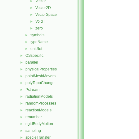
Vector
►
Vector2D
►
VectorSpace
►
VoidT
►
zero
►
symbols
►
typeName
►
unitSet
►
OSspecific
►
parallel
►
physicalProperties
►
pointMeshMovers
►
polyTopoChange
►
Pstream
►
radiationModels
►
randomProcesses
►
reactionModels
►
renumber
►
rigidBodyMotion
►
sampling
►
specieTransfer
►