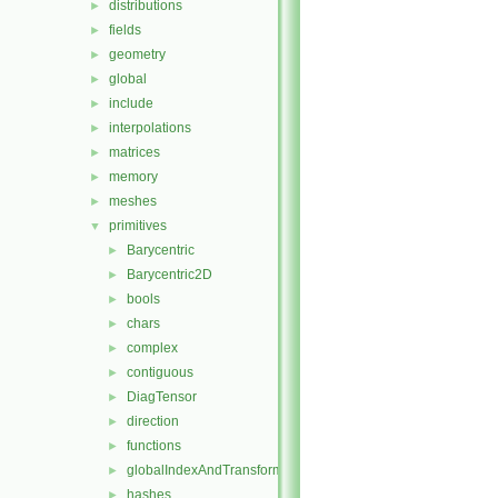
distributions
►
fields
►
geometry
►
global
►
include
►
interpolations
►
matrices
►
memory
►
meshes
►
primitives
▼
Barycentric
►
Barycentric2D
►
bools
►
chars
►
complex
►
contiguous
►
DiagTensor
►
direction
►
functions
►
globalIndexAndTransform
►
hashes
►