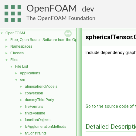
OpenFOAM
dev
The OpenFOAM Foundation
OpenFOAM
▼
sphericalTensor.C
Free, Open Source Software from the OpenFOAM Foundation
►
Namespaces
►
Include dependency graph 
Classes
►
Files
▼
File List
▼
applications
►
src
▼
atmosphericModels
►
conversion
►
dummyThirdParty
►
Go to the source code of th
fileFormats
►
finiteVolume
►
functionObjects
►
Detailed Descript
fvAgglomerationMethods
►
fvConstraints
►