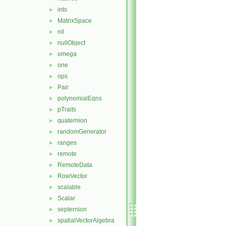
ints
►
MatrixSpace
►
nil
►
nullObject
►
omega
►
one
►
ops
►
Pair
►
polynomialEqns
►
pTraits
►
quaternion
►
randomGenerator
►
ranges
►
remote
►
RemoteData
►
RowVector
►
scalable
►
Scalar
►
septernion
►
spatialVectorAlgebra
►