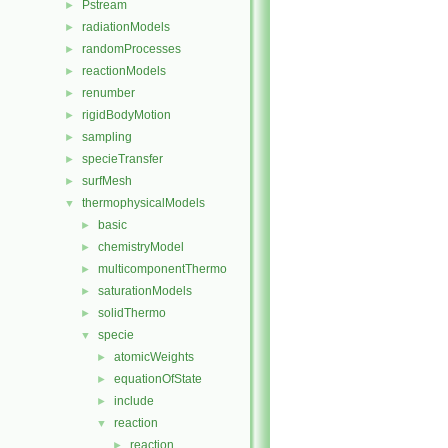
Pstream
►
radiationModels
►
randomProcesses
►
reactionModels
►
renumber
►
rigidBodyMotion
►
sampling
►
specieTransfer
►
surfMesh
►
thermophysicalModels
▼
basic
►
chemistryModel
►
multicomponentThermo
►
saturationModels
►
solidThermo
►
specie
▼
atomicWeights
►
equationOfState
►
include
►
reaction
▼
reaction
►