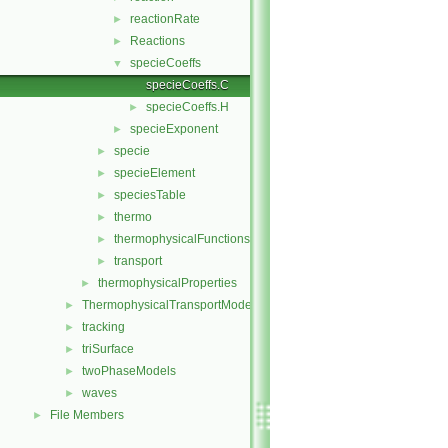
reactionRate
►
Reactions
►
specieCoeffs
▼
specieCoeffs.C
specieCoeffs.H
►
specieExponent
►
specie
►
specieElement
►
speciesTable
►
thermo
►
thermophysicalFunctions
►
transport
►
thermophysicalProperties
►
ThermophysicalTransportModels
►
tracking
►
triSurface
►
twoPhaseModels
►
waves
►
File Members
►