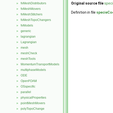
Original source file
spec
fvMeshDistributors
►
fvMeshMovers
►
Definition in file
specieCo
fvMeshStitchers
►
fvMeshTopoChangers
►
fvModels
►
generic
►
lagrangian
►
Lagrangian
►
mesh
►
meshCheck
►
meshTools
►
MomentumTransportModels
►
multiphaseModels
►
ODE
►
OpenFOAM
►
OSspecific
►
parallel
►
physicalProperties
►
pointMeshMovers
►
polyTopoChange
►