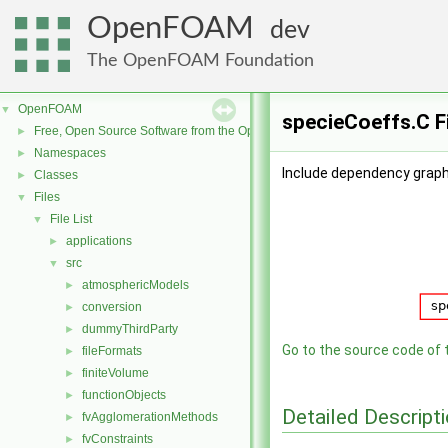
OpenFOAM
dev
The OpenFOAM Foundation
OpenFOAM
▼
specieCoeffs.C F
Free, Open Source Software from the OpenFOAM Foundation
►
Namespaces
►
Include dependency graph
Classes
►
Files
▼
File List
▼
applications
►
src
▼
atmosphericModels
►
conversion
►
dummyThirdParty
►
Go to the source code of th
fileFormats
►
finiteVolume
►
functionObjects
►
Detailed Descript
fvAgglomerationMethods
►
fvConstraints
►