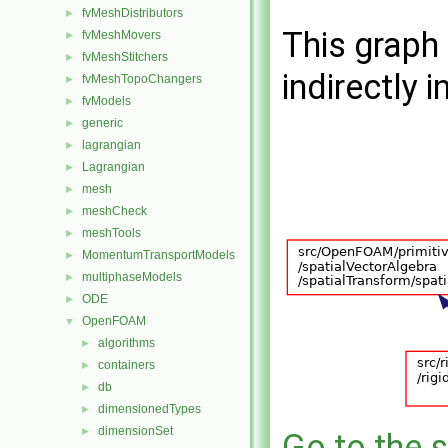
fvMeshDistributors
►
This graph 
fvMeshMovers
►
fvMeshStitchers
►
indirectly i
fvMeshTopoChangers
►
fvModels
►
generic
►
lagrangian
►
Lagrangian
►
mesh
►
meshCheck
►
meshTools
►
MomentumTransportModels
►
multiphaseModels
►
ODE
►
OpenFOAM
▼
algorithms
►
containers
►
db
►
dimensionedTypes
►
dimensionSet
►
Go to the s