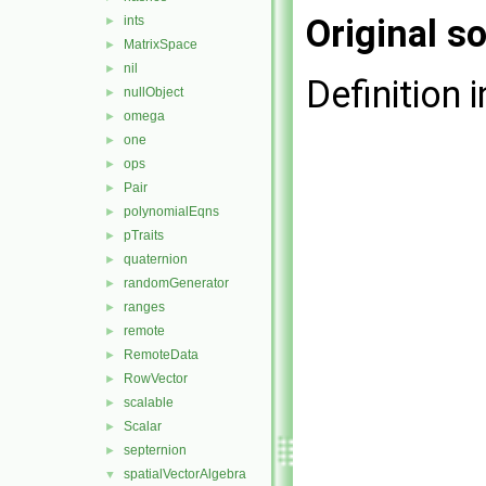
Original so
ints
►
MatrixSpace
►
nil
►
Definition i
nullObject
►
omega
►
one
►
ops
►
Pair
►
polynomialEqns
►
pTraits
►
quaternion
►
randomGenerator
►
ranges
►
remote
►
RemoteData
►
RowVector
►
scalable
►
Scalar
►
septernion
►
spatialVectorAlgebra
▼