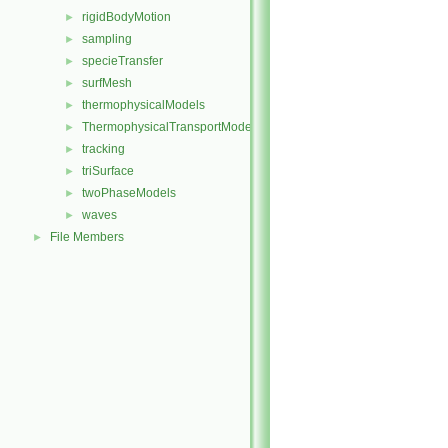
rigidBodyMotion
►
sampling
►
specieTransfer
►
surfMesh
►
thermophysicalModels
►
ThermophysicalTransportModels
►
tracking
►
triSurface
►
twoPhaseModels
►
waves
►
File Members
►