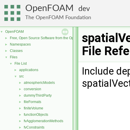
OpenFOAM
dev
The OpenFOAM Foundation
OpenFOAM
▼
spatialV
Free, Open Source Software from the OpenFOAM Foundation
►
Namespaces
►
File Ref
Classes
►
Files
▼
File List
▼
Include de
applications
►
src
▼
spatialVec
atmosphericModels
►
conversion
►
dummyThirdParty
►
fileFormats
►
finiteVolume
►
functionObjects
►
fvAgglomerationMethods
►
fvConstraints
►