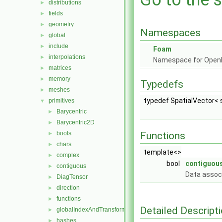
distributions
►
fields
►
geometry
►
Namespaces
global
►
include
►
Foam
interpolations
►
Namespace for Ope
matrices
►
memory
►
Typedefs
meshes
►
typedef SpatialVector< 
primitives
▼
Barycentric
►
Barycentric2D
►
bools
Functions
►
chars
►
template<>
complex
►
bool
contiguous
contiguous
►
Data associ
DiagTensor
►
direction
►
functions
►
Detailed Descript
globalIndexAndTransform
►
hashes
►