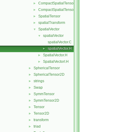
CompactSpatialTensor
►
CompactSpatialTensorT
►
SpatialTensor
►
spatialTransform
►
SpatialVector
▼
spatialVector
▼
spatialVector.C
spatialVector.H
►
SpatialVector.H
►
SpatialVectorI.H
►
SphericalTensor
►
SphericalTensor2D
►
strings
►
Swap
►
SymmTensor
►
SymmTensor2D
►
Tensor
►
Tensor2D
►
transform
►
triad
►