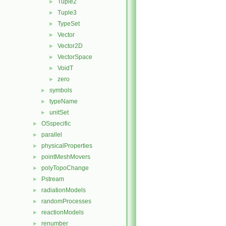
Tuple2
►
Tuple3
►
TypeSet
►
Vector
►
Vector2D
►
VectorSpace
►
VoidT
►
zero
►
symbols
►
typeName
►
unitSet
►
OSspecific
►
parallel
►
physicalProperties
►
pointMeshMovers
►
polyTopoChange
►
Pstream
►
radiationModels
►
randomProcesses
►
reactionModels
►
renumber
►