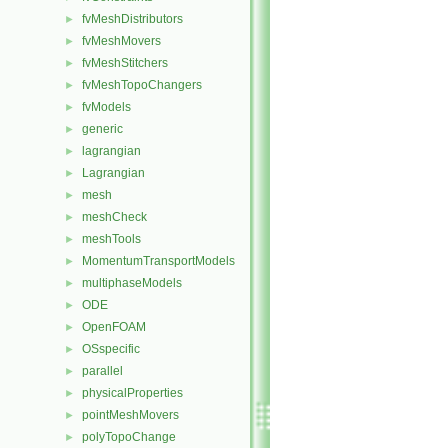
fvMeshDistributors
►
fvMeshMovers
►
fvMeshStitchers
►
fvMeshTopoChangers
►
fvModels
►
generic
►
lagrangian
►
Lagrangian
►
mesh
►
meshCheck
►
meshTools
►
MomentumTransportModels
►
multiphaseModels
►
ODE
►
OpenFOAM
►
OSspecific
►
parallel
►
physicalProperties
►
pointMeshMovers
►
polyTopoChange
►