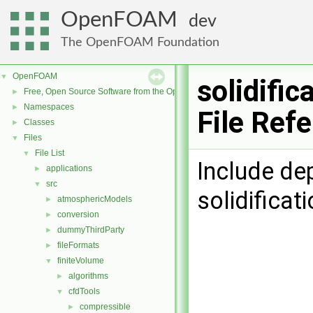
OpenFOAM
dev
The OpenFOAM Foundation
OpenFOAM
▼
solidific
Free, Open Source Software from the OpenFOAM Foundation
►
Namespaces
►
File Ref
Classes
►
Files
▼
File List
▼
Include de
applications
►
src
▼
solidificat
atmosphericModels
►
conversion
►
dummyThirdParty
►
fileFormats
►
finiteVolume
▼
algorithms
►
cfdTools
▼
compressible
►