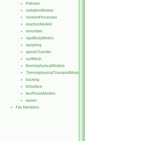
Pstream
►
radiationModels
►
randomProcesses
►
reactionModels
►
renumber
►
rigidBodyMotion
►
sampling
►
specieTransfer
►
surfMesh
►
thermophysicalModels
►
ThermophysicalTransportModels
►
tracking
►
triSurface
►
twoPhaseModels
►
waves
►
File Members
►