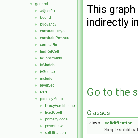
general
▼
This graph 
adjustPhi
►
bound
►
indirectly i
buoyancy
►
constrainHbyA
►
constrainPressure
►
correctPhi
►
findRefCell
►
fvConstraints
►
fvModels
►
fvSource
►
include
►
levelSet
►
Go to the s
MRF
►
porosityModel
▼
DarcyForchheimer
►
Classes
fixedCoeff
►
porosityModel
►
class
solidification
powerLaw
►
Simple solidifica
solidification
▼