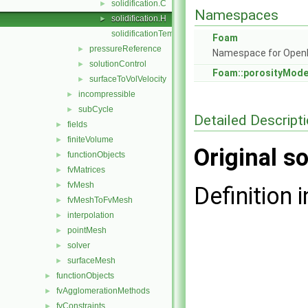
solidification.C
►
Namespaces
solidification.H
►
solidificationTemplates.C
Foam
pressureReference
►
Namespace for Ope
solutionControl
►
Foam::porosityMode
surfaceToVolVelocity
►
incompressible
►
subCycle
►
Detailed Descript
fields
►
finiteVolume
►
Original so
functionObjects
►
fvMatrices
►
fvMesh
►
Definition i
fvMeshToFvMesh
►
interpolation
►
pointMesh
►
solver
►
surfaceMesh
►
functionObjects
►
fvAgglomerationMethods
►
fvConstraints
►