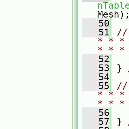
nTabl
Mesh)
   50
   51
//
* * *
* * *
   52
   53
 } 
   54
   55
//
* * *
* * *
   56
   57
 } 