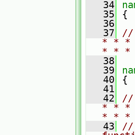
   34
na
   35
 {
   36
   37
//
* * *
* * *
   38
   39
na
   40
 {
   41
   42
//
* * *
* * *
   43
//