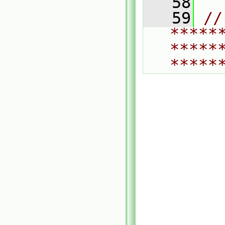
   58
   59
// 
*****
*****
*****