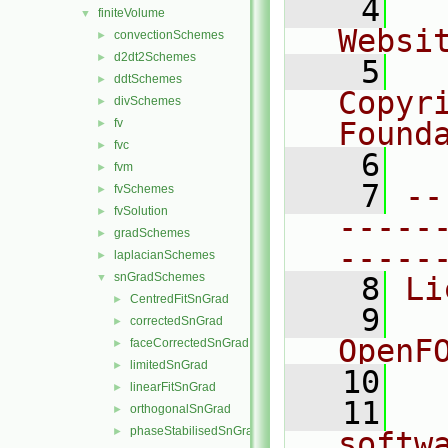
    4
  
finiteVolume
▼
Websi
convectionSchemes
►
d2dt2Schemes
►
    5
  
ddtSchemes
►
Copyr
divSchemes
►
fv
Found
►
fvc
►
    6
  
fvm
►
    7
--
fvSchemes
►
fvSolution
►
-----
gradSchemes
►
-----
laplacianSchemes
►
snGradSchemes
▼
    8
Li
CentredFitSnGrad
►
    9
  
correctedSnGrad
►
OpenF
faceCorrectedSnGrad
►
limitedSnGrad
►
   10
linearFitSnGrad
►
   11
  
orthogonalSnGrad
►
phaseStabilisedSnGrad
►
softw