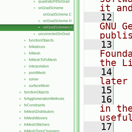
quadraticFitSnGrad
►
it an
snGradScheme
▼
   12
  
snGradScheme.C
snGradScheme.H
►
GNU G
snGradSchemes.C
►
publi
uncorrectedSnGrad
►
functionObjects
►
   13
  
fvMatrices
►
Found
fvMesh
►
the L
fvMeshToFvMesh
►
interpolation
►
   14
  
pointMesh
►
later
solver
►
surfaceMesh
►
   15
functionObjects
►
   16
  
fvAgglomerationMethods
►
fvConstraints
in the
►
fvMeshDistributors
►
usefu
fvMeshMovers
►
   17
  
fvMeshStitchers
►
fvMeshTopoChangers
►