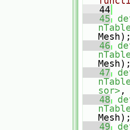
funct
   44
   45
de
nTabl
Mesh)
   46
de
nTabl
Mesh)
   47
de
nTabl
sor>
,
   48
de
nTabl
Mesh)
   49
de