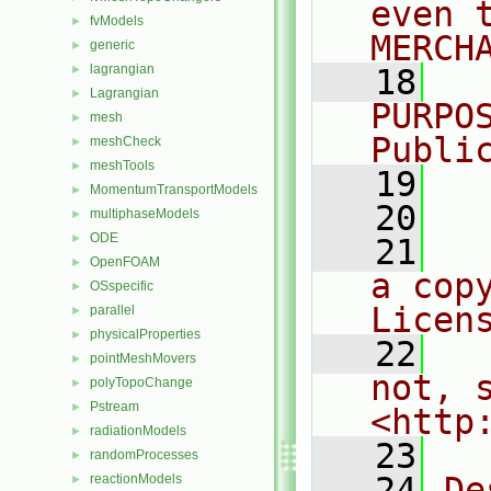
even 
fvModels
►
MERCH
generic
►
lagrangian
►
   18
  
Lagrangian
►
PURPO
mesh
►
Publi
meshCheck
►
meshTools
►
   19
  
MomentumTransportModels
►
   20
multiphaseModels
►
ODE
►
   21
  
OpenFOAM
►
a cop
OSspecific
►
Licen
parallel
►
physicalProperties
►
   22
  
pointMeshMovers
►
not, s
polyTopoChange
►
Pstream
►
<http
radiationModels
►
   23
randomProcesses
►
   24
De
reactionModels
►