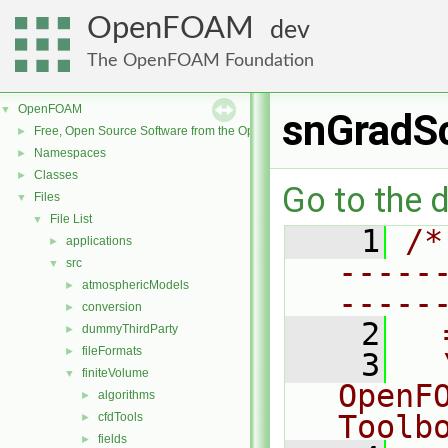
OpenFOAM
dev
The OpenFOAM Foundation
OpenFOAM
▼
snGradS
Free, Open Source Software from the OpenFOAM Foundation
►
Namespaces
►
Classes
►
Go to the d
Files
▼
File List
▼
    1
/*
applications
►
-----
src
▼
atmosphericModels
►
-----
conversion
►
    2
  
dummyThirdParty
►
fileFormats
►
    3
  
finiteVolume
▼
OpenF
algorithms
►
Toolb
cfdTools
►
fields
►