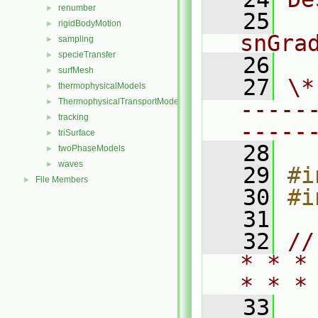
renumber
►
   25
  
rigidBodyMotion
►
snGra
sampling
►
specieTransfer
►
   26
surfMesh
►
   27
\*
thermophysicalModels
►
ThermophysicalTransportModels
-----
►
tracking
►
-----
triSurface
►
   28
twoPhaseModels
►
waves
►
   29
#i
File Members
►
   30
#i
   31
   32
//
* * *
* * *
   33