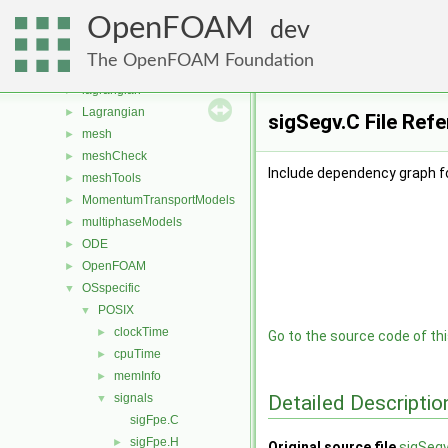
fvMeshStitchers
►
OpenFOAM
fvMeshTopoChangers
►
dev
fvModels
►
The OpenFOAM Foundation
generic
►
lagrangian
►
Lagrangian
►
sigSegv.C File Ref
mesh
►
meshCheck
►
Include dependency graph fo
meshTools
►
MomentumTransportModels
►
multiphaseModels
►
ODE
►
OpenFOAM
►
OSspecific
▼
POSIX
▼
clockTime
►
Go to the source code of this
cpuTime
►
memInfo
►
Detailed Descriptio
signals
▼
sigFpe.C
sigFpe.H
►
Original source file
sigSegv