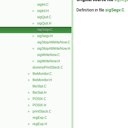
sigInt.C
Definition in file
sigSegv.C
.
sigInt.H
►
sigQuit.C
sigQuit.H
►
sigSegv.C
sigSegv.H
►
sigStopAtWriteNow.C
sigStopAtWriteNow.H
►
sigWriteNow.C
sigWriteNow.H
►
dummyPrintStack.C
fileMonitor.C
►
fileMonitor.H
►
fileStat.C
fileStat.H
►
POSIX.C
►
POSIX.H
►
printStack.C
►
regExp.C
regExp.H
►