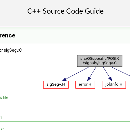
erence
r sigSegv.C:
 file.
n
.C