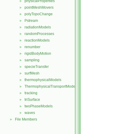
physicalProperties
►
pointMeshMovers
►
polyTopoChange
►
Pstream
►
radiationModels
►
randomProcesses
►
reactionModels
►
renumber
►
rigidBodyMotion
►
sampling
►
specieTransfer
►
surfMesh
►
thermophysicalModels
►
ThermophysicalTransportModels
►
tracking
►
triSurface
►
twoPhaseModels
►
waves
►
File Members
►