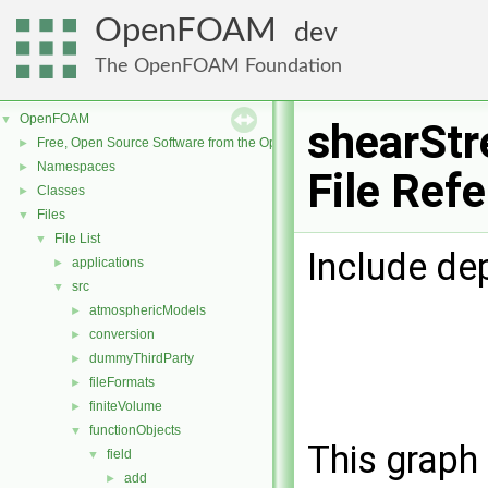
OpenFOAM
dev
The OpenFOAM Foundation
OpenFOAM
▼
shearStr
Free, Open Source Software from the OpenFOAM Foundation
►
Namespaces
►
File Ref
Classes
►
Files
▼
File List
▼
Include de
applications
►
src
▼
atmosphericModels
►
conversion
►
dummyThirdParty
►
fileFormats
►
finiteVolume
►
functionObjects
▼
This graph 
field
▼
add
►