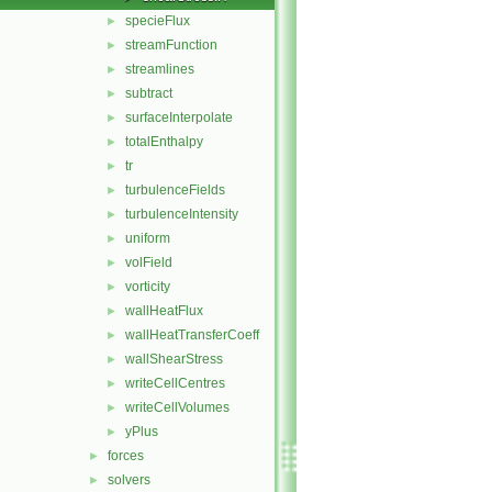
specieFlux
►
streamFunction
►
streamlines
►
subtract
►
surfaceInterpolate
►
totalEnthalpy
►
tr
►
turbulenceFields
►
turbulenceIntensity
►
uniform
►
volField
►
vorticity
►
wallHeatFlux
►
wallHeatTransferCoeff
►
wallShearStress
►
writeCellCentres
►
writeCellVolumes
►
yPlus
►
forces
►
solvers
►