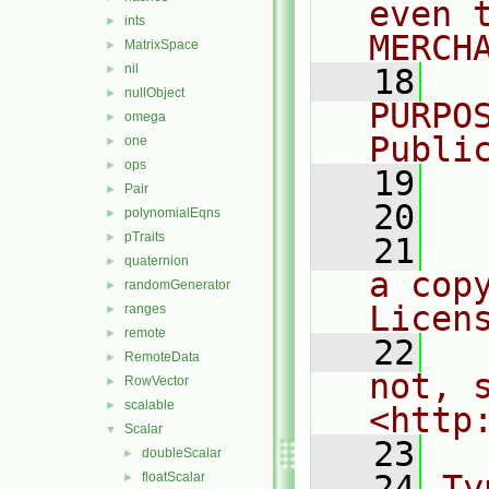
even 
ints
►
MERCH
MatrixSpace
►
nil
►
   18
  
nullObject
►
PURPO
omega
►
Publi
one
►
ops
►
   19
  
Pair
►
   20
polynomialEqns
►
pTraits
►
   21
  
quaternion
►
a cop
randomGenerator
►
Licen
ranges
►
remote
►
   22
  
RemoteData
►
not, s
RowVector
►
scalable
►
<http
Scalar
▼
   23
doubleScalar
►
   24
Ty
floatScalar
►