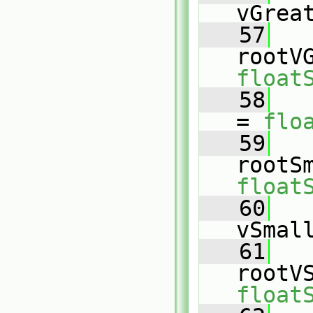
vGrea
   57
float
   58
= 
flo
   59
float
   60
vSmal
   61
float