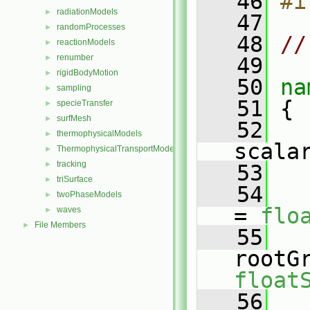
   46
#i
radiationModels
►
   47
randomProcesses
►
   48
//
reactionModels
►
renumber
►
   49
rigidBodyMotion
►
   50
na
sampling
►
   51
 {
specieTransfer
►
surfMesh
►
   52
thermophysicalModels
►
scala
ThermophysicalTransportModels
►
tracking
►
   53
triSurface
►
   54
twoPhaseModels
►
= 
flo
waves
►
File Members
►
   55
float
   56