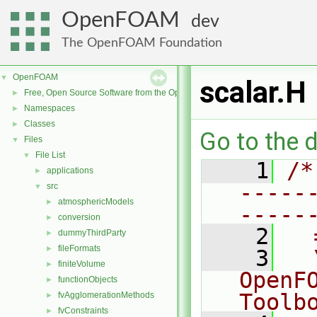
OpenFOAM
dev
The OpenFOAM Foundation
OpenFOAM
▼
scalar.H
Free, Open Source Software from the OpenFOAM Foundation
►
Namespaces
►
Classes
►
Go to the d
Files
▼
File List
▼
    1
/*
applications
►
-----
src
▼
atmosphericModels
►
-----
conversion
►
    2
  
dummyThirdParty
►
fileFormats
►
    3
  
finiteVolume
►
OpenF
functionObjects
►
Toolb
fvAgglomerationMethods
►
fvConstraints
►