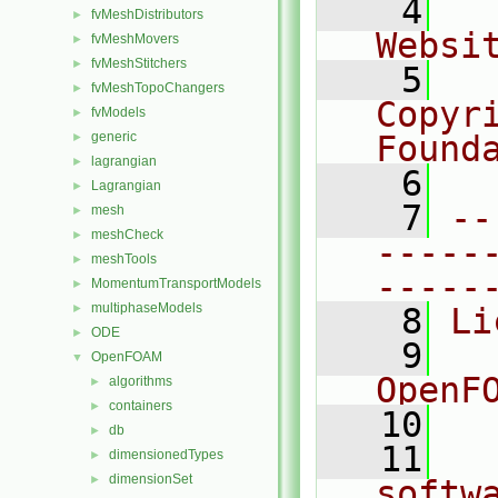
    4
  
fvMeshDistributors
►
Websi
fvMeshMovers
►
fvMeshStitchers
►
    5
  
fvMeshTopoChangers
►
Copyr
fvModels
►
generic
Found
►
lagrangian
►
    6
  
Lagrangian
►
    7
--
mesh
►
meshCheck
►
-----
meshTools
►
-----
MomentumTransportModels
►
multiphaseModels
►
    8
Li
ODE
►
    9
  
OpenFOAM
▼
OpenF
algorithms
►
containers
►
   10
db
►
   11
  
dimensionedTypes
►
dimensionSet
►
softw