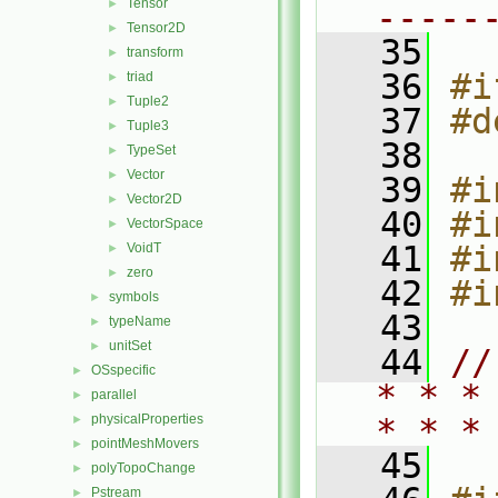
Tensor
►
-----
Tensor2D
►
   35
transform
►
   36
#i
triad
►
Tuple2
►
   37
#d
Tuple3
►
   38
TypeSet
►
Vector
►
   39
#i
Vector2D
►
   40
#i
VectorSpace
►
   41
#i
VoidT
►
zero
►
   42
#i
symbols
►
   43
typeName
►
unitSet
►
   44
//
OSspecific
►
* * *
parallel
►
physicalProperties
* * *
►
pointMeshMovers
►
   45
polyTopoChange
►
Pstream
►