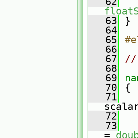
   62
float
   63
 }
   64
   65
#e
   66
   67
//
   68
   69
na
   70
 {
   71
scala
   72
   73
= 
dou