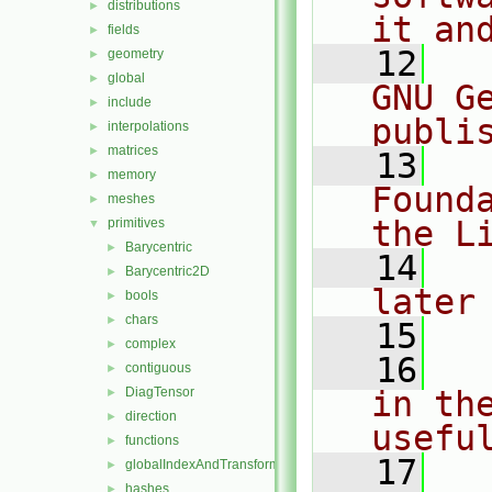
distributions
►
it an
fields
►
   12
  
geometry
►
global
►
GNU G
include
►
publi
interpolations
►
matrices
►
   13
  
memory
►
Found
meshes
►
the L
primitives
▼
Barycentric
►
   14
  
Barycentric2D
►
later
bools
►
chars
►
   15
complex
►
   16
  
contiguous
►
DiagTensor
in the
►
direction
►
usefu
functions
►
   17
  
globalIndexAndTransform
►
hashes
►