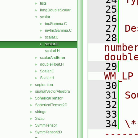
lists
►
   25
  
longDoubleScalar
►
   26
scalar
▼
incGamma.C
►
   27
De
invIncGamma.C
►
   28
  
scalar.C
►
scalar.H
numbe
►
scalarI.H
doubl
scalarAndError
►
   29
  
doubleFloat.H
►
Scalar.C
►
WM_LP
Scalar.H
►
   30
septernion
►
spatialVectorAlgebra
►
   31
So
SphericalTensor
►
   32
  
SphericalTensor2D
►
   33
strings
►
Swap
►
   34
\*
SymmTensor
►
-----
SymmTensor2D
►