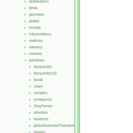
distributions
►
fields
►
geometry
►
global
►
include
►
interpolations
►
matrices
►
memory
►
meshes
►
primitives
▼
Barycentric
►
Barycentric2D
►
bools
►
chars
►
complex
►
contiguous
►
DiagTensor
►
direction
►
functions
►
globalIndexAndTransform
►
hashes
►