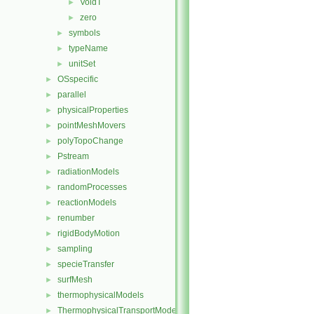
VoidT
►
zero
►
symbols
►
typeName
►
unitSet
►
OSspecific
►
parallel
►
physicalProperties
►
pointMeshMovers
►
polyTopoChange
►
Pstream
►
radiationModels
►
randomProcesses
►
reactionModels
►
renumber
►
rigidBodyMotion
►
sampling
►
specieTransfer
►
surfMesh
►
thermophysicalModels
►
ThermophysicalTransportModels
►