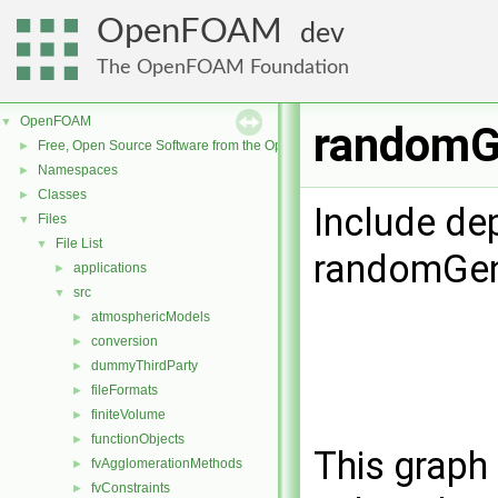
OpenFOAM
dev
The OpenFOAM Foundation
OpenFOAM
▼
randomGe
Free, Open Source Software from the OpenFOAM Foundation
►
Namespaces
►
Classes
►
Include de
Files
▼
File List
▼
randomGen
applications
►
src
▼
atmosphericModels
►
conversion
►
dummyThirdParty
►
fileFormats
►
finiteVolume
►
functionObjects
►
This graph 
fvAgglomerationMethods
►
fvConstraints
►