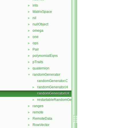
ints
►
MatrixSpace
►
nil
►
nullObject
►
omega
►
one
►
ops
►
Pair
►
polynomialEqns
►
pTraits
►
quaternion
►
randomGenerator
▼
randomGenerator.C
randomGenerator.H
►
randomGeneratorI.H
restartableRandomGenerator.H
►
ranges
►
remote
►
RemoteData
►
RowVector
►