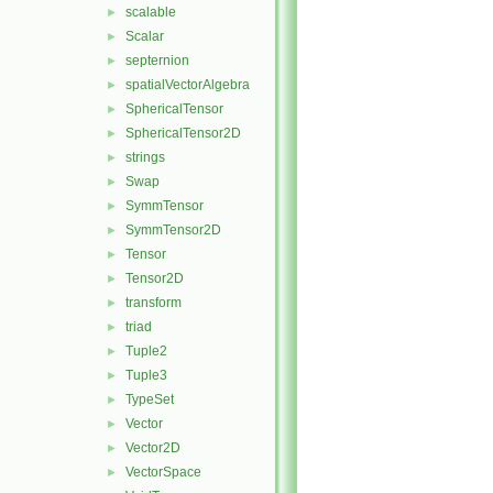
scalable
►
Scalar
►
septernion
►
spatialVectorAlgebra
►
SphericalTensor
►
SphericalTensor2D
►
strings
►
Swap
►
SymmTensor
►
SymmTensor2D
►
Tensor
►
Tensor2D
►
transform
►
triad
►
Tuple2
►
Tuple3
►
TypeSet
►
Vector
►
Vector2D
►
VectorSpace
►