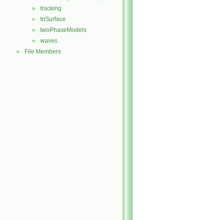
tracking
►
triSurface
►
twoPhaseModels
►
waves
►
File Members
►