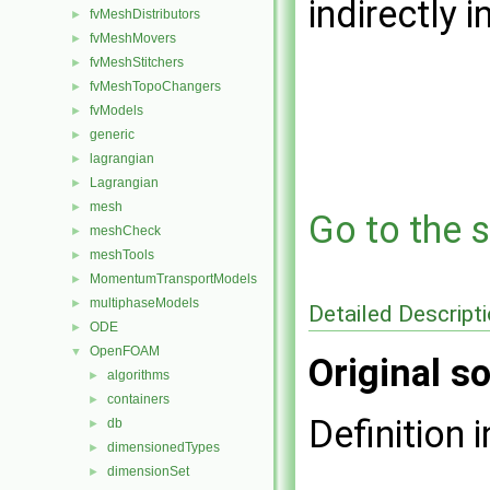
indirectly i
fvMeshDistributors
►
fvMeshMovers
►
fvMeshStitchers
►
fvMeshTopoChangers
►
fvModels
►
generic
►
lagrangian
►
Lagrangian
►
mesh
►
Go to the s
meshCheck
►
meshTools
►
MomentumTransportModels
►
multiphaseModels
►
Detailed Descript
ODE
►
OpenFOAM
▼
Original so
algorithms
►
containers
►
Definition i
db
►
dimensionedTypes
►
dimensionSet
►