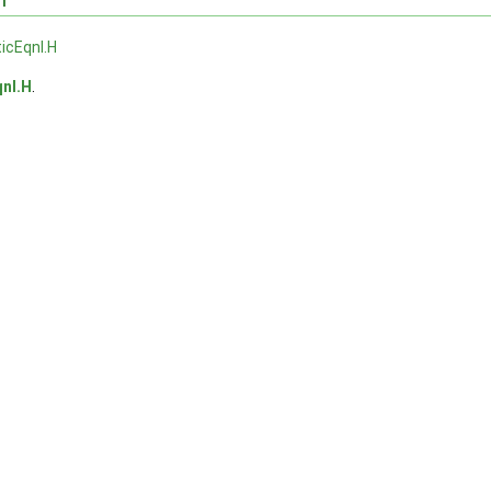
icEqnI.H
nI.H
.