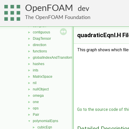
Barycentric
►
OpenFOAM
Barycentric2D
►
dev
bools
►
The OpenFOAM Foundation
chars
►
complex
►
contiguous
►
quadraticEqnI.H Fi
DiagTensor
►
direction
►
This graph shows which files d
functions
►
globalIndexAndTransform
►
hashes
►
ints
►
MatrixSpace
►
nil
►
nullObject
►
omega
►
one
►
ops
►
Go to the source code of this
Pair
►
polynomialEqns
▼
Detailed Descriptio
cubicEqn
►