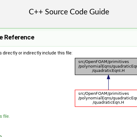
le Reference
irectly or indirectly include this file:
 file.
n