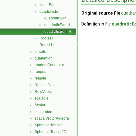
linearEqn
►
quadraticEqn
▼
Original source file
quadrat
quadraticEqn.C
Definition in file
quadraticEq
quadraticEqn.H
►
quadraticEqnI.H
Roots.H
►
RootsI.H
pTraits
►
quaternion
►
randomGenerator
►
ranges
►
remote
►
RemoteData
►
RowVector
►
scalable
►
Scalar
►
septernion
►
spatialVectorAlgebra
►
SphericalTensor
►
SphericalTensor2D
►