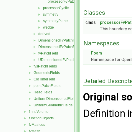
processorFvPatchScalarField.H
processorCyclic
►
Classes
symmetry
►
symmetryPlane
►
class
processorFvPat
wedge
►
This boundary c
derived
►
DimensionedFvPatchFieldFunctions
►
Namespaces
DimensionedFvPatchFields
►
Foam
fvPatchField
►
Namespace for Ope
UDimensionedFvPatchFields
►
fvsPatchFields
►
GeometricFields
►
OldTimeField
Detailed Descript
►
pointPatchFields
►
ReadFields
►
Original so
UniformDimensionedFields
►
UniformGeometricFields
►
Definition i
finiteVolume
►
functionObjects
►
fvMatrices
►
fvMesh
►