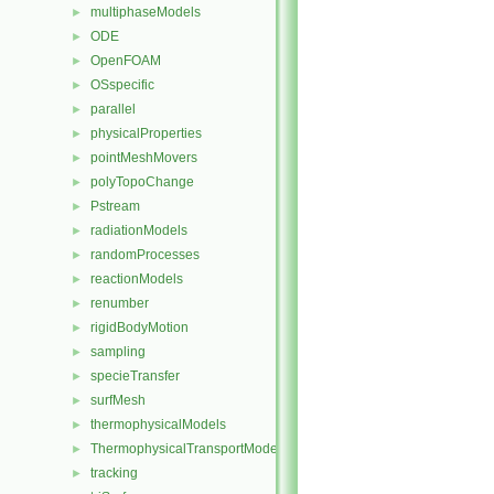
multiphaseModels
►
ODE
►
OpenFOAM
►
OSspecific
►
parallel
►
physicalProperties
►
pointMeshMovers
►
polyTopoChange
►
Pstream
►
radiationModels
►
randomProcesses
►
reactionModels
►
renumber
►
rigidBodyMotion
►
sampling
►
specieTransfer
►
surfMesh
►
thermophysicalModels
►
ThermophysicalTransportModels
►
tracking
►