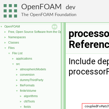
OpenFOAM
dev
The OpenFOAM Foundation
OpenFOAM
▼
processo
Free, Open Source Software from the OpenFOAM Foundation
►
Namespaces
►
Referen
Classes
►
Files
▼
File List
▼
Include de
applications
►
src
▼
processorF
atmosphericModels
►
conversion
►
dummyThirdParty
►
fileFormats
►
finiteVolume
▼
algorithms
►
cfdTools
►
fields
▼