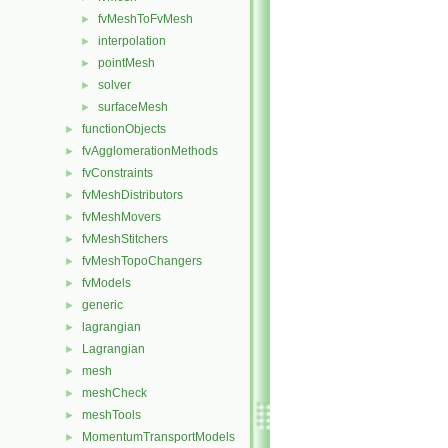
fvMeshToFvMesh
►
interpolation
►
pointMesh
►
solver
►
surfaceMesh
►
functionObjects
►
fvAgglomerationMethods
►
fvConstraints
►
fvMeshDistributors
►
fvMeshMovers
►
fvMeshStitchers
►
fvMeshTopoChangers
►
fvModels
►
generic
►
lagrangian
►
Lagrangian
►
mesh
►
meshCheck
►
meshTools
►
MomentumTransportModels
►