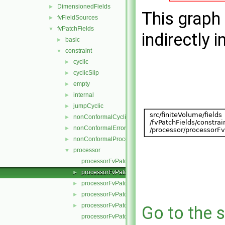
DimensionedFields
►
This graph 
fvFieldSources
►
fvPatchFields
▼
indirectly i
basic
►
constraint
▼
cyclic
►
cyclicSlip
►
empty
►
internal
►
jumpCyclic
►
nonConformalCyclic
►
nonConformalError
►
nonConformalProcessorCyclic
►
processor
▼
processorFvPatchField.C
processorFvPatchField.H
►
processorFvPatchFields.C
►
processorFvPatchFields.H
►
processorFvPatchFieldsFwd.H
►
Go to the s
processorFvPatchScalarField.C