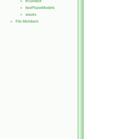
triSurface
►
twoPhaseModels
►
waves
►
File Members
►