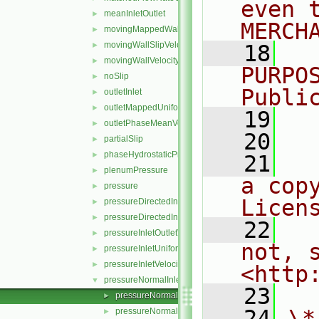
even 
meanInletOutlet
►
MERCH
movingMappedWallVelocity
►
movingWallSlipVelocity
►
   18
  
movingWallVelocity
►
PURPO
noSlip
►
Publi
outletInlet
►
outletMappedUniformInlet
►
   19
  
outletPhaseMeanVelocity
►
   20
partialSlip
►
phaseHydrostaticPressure
►
   21
  
plenumPressure
►
a cop
pressure
►
Licen
pressureDirectedInletOutletVelocity
►
pressureDirectedInletVelocity
►
   22
  
pressureInletOutletVelocity
►
not, s
pressureInletUniformVelocity
►
pressureInletVelocity
►
<http
pressureNormalInletOutletVelocity
▼
   23
pressureNormalInletOutletVelocityFvPatchVectorFiel
►
   24
\*
pressureNormalInletOutletVelocityFvPatchVectorFiel
►