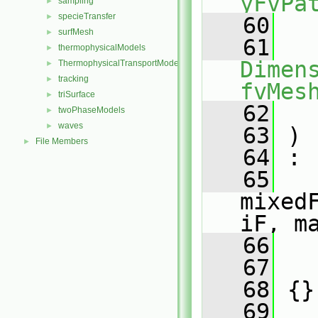
yFvPa
sampling
►
specieTransfer
►
   60
surfMesh
►
   61
thermophysicalModels
►
Dimens
ThermophysicalTransportModels
►
tracking
►
fvMes
triSurface
►
   62
twoPhaseModels
►
waves
►
   63
 )
File Members
►
   64
 :
   65
mixed
iF, m
   66
   
   67
   
   68
 {}
   69