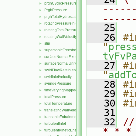
prghCyclicPressure
►
-----
PrghPressure
►
-----
prghTotalHydrostaticPressure
►
rotatingPressureInletOutletVelocity
►
   25
rotatingTotalPressure
►
   26
#i
rotatingWallVelocity
►
slip
"
pres
►
supersonicFreestream
►
tyFvP
surfaceNormalFixedValue
►
   27
#i
surfaceNormalUniformFixedValue
►
swirlFlowRateInletVelocity
►
"
addT
swirlInletVelocity
►
   28
#i
syringePressure
►
timeVaryingMappedFixedValue
►
   29
#i
totalPressure
►
   30
#i
totalTemperature
►
   31
translatingWallVelocity
►
transonicEntrainmentPressure
►
   32
//
turbulentInlet
►
* * *
turbulentKineticEnergy
►