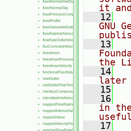
fixedNormalInletOutletVelocity
►
it an
fixedNormalSlip
►
   12
  
fixedPressureCompressibleDensity
►
fixedProfile
►
GNU G
fixedValueInletOutlet
►
publi
flowRateInletVelocity
►
flowRateOutletVelocity
►
   13
  
fluxCorrectedVelocity
►
Found
freestream
►
the L
freestreamPressure
►
freestreamVelocity
►
   14
  
functionalFixedValue
►
later
inletOutlet
►
inletOutletTotalTemperature
►
   15
interfaceCompression
►
   16
  
interstitialInletVelocity
►
mappedFlowRateVelocity
in the
►
mappedInternalValue
►
usefu
mappedValue
►
   17
  
mappedVelocityFlux
►
matchedFlowRateOutletVelocity
►