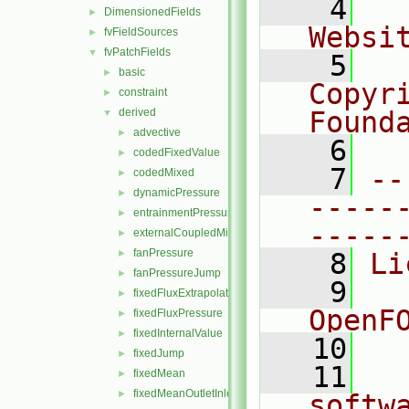
    4
  
DimensionedFields
►
Websi
fvFieldSources
►
fvPatchFields
▼
    5
  
basic
►
Copyr
constraint
►
derived
Found
▼
advective
►
    6
  
codedFixedValue
►
    7
--
codedMixed
►
dynamicPressure
►
-----
entrainmentPressure
►
-----
externalCoupledMixed
►
fanPressure
►
    8
Li
fanPressureJump
►
    9
  
fixedFluxExtrapolatedPressure
►
OpenF
fixedFluxPressure
►
fixedInternalValue
►
   10
fixedJump
►
   11
  
fixedMean
►
fixedMeanOutletInlet
►
softw