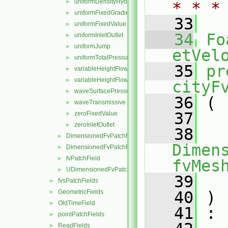
uniformDensityHydrostaticPressure
►
* * *
uniformFixedGradient
►
   33
uniformFixedValue
►
   34
Fo
uniformInletOutlet
►
uniformJump
►
etVel
uniformTotalPressure
►
   35
pr
variableHeightFlowRate
►
variableHeightFlowRateInletVelocity
►
cityF
waveSurfacePressure
►
   36
 (
waveTransmissive
►
   37
zeroFixedValue
►
zeroInletOutlet
►
   38
DimensionedFvPatchFieldFunctions
►
Dimens
DimensionedFvPatchFields
►
fvPatchField
►
fvMes
UDimensionedFvPatchFields
►
   39
fvsPatchFields
►
GeometricFields
   40
 )
►
OldTimeField
►
   41
 :
pointPatchFields
►
ReadFields
►