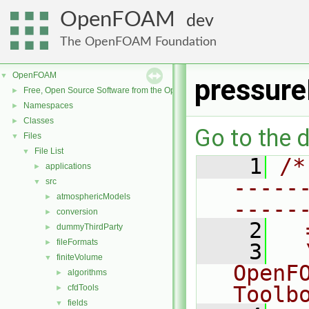
OpenFOAM
dev
The OpenFOAM Foundation
OpenFOAM
▼
pressure
Free, Open Source Software from the OpenFOAM Foundation
►
Namespaces
►
Classes
►
Go to the d
Files
▼
File List
▼
    1
/*
applications
►
-----
src
▼
atmosphericModels
►
-----
conversion
►
    2
  
dummyThirdParty
►
fileFormats
►
    3
  
finiteVolume
▼
OpenF
algorithms
►
Toolb
cfdTools
►
fields
▼