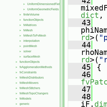
   42
UniformDimensionedFields
►
mixed
UniformGeometricFields
►
dict
,
finiteVolume
►
functionObjects
►
   43
fvMatrices
►
phiNa
fvMesh
►
rd
>(
"
fvMeshToFvMesh
►
interpolation
►
   44
pointMesh
►
rhoNa
solver
►
surfaceMesh
►
rd
>(
"
functionObjects
►
   45
 {
fvAgglomerationMethods
►
   46
fvConstraints
►
fvMeshDistributors
►
fvPat
fvMeshMovers
►
   47
   
fvMeshStitchers
►
fvMeshTopoChangers
►
   48
fvModels
►
iF.
di
generic
►