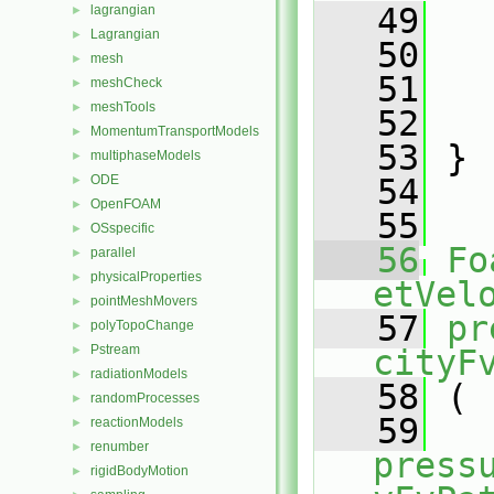
   49
   
lagrangian
►
Lagrangian
►
   50
   
mesh
►
   51
   
meshCheck
►
meshTools
►
   52
   
MomentumTransportModels
►
   53
 }
multiphaseModels
►
ODE
   54
►
OpenFOAM
►
   55
OSspecific
►
   56
Fo
parallel
►
physicalProperties
►
etVel
pointMeshMovers
►
   57
pr
polyTopoChange
►
Pstream
►
cityF
radiationModels
►
   58
 (
randomProcesses
►
   59
reactionModels
►
renumber
►
press
rigidBodyMotion
►