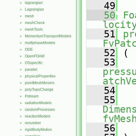
   49
lagrangian
►
Lagrangian
►
   50
Fo
mesh
►
locit
meshCheck
►
meshTools
►
   51
pr
MomentumTransportModels
►
FvPat
multiphaseModels
►
ODE
   52
 (
►
OpenFOAM
►
   53
OSspecific
►
press
parallel
►
physicalProperties
►
atchV
pointMeshMovers
►
   54
polyTopoChange
►
Pstream
►
   55
radiationModels
►
Dimens
randomProcesses
►
fvMes
reactionModels
►
renumber
►
   56
rigidBodyMotion
►