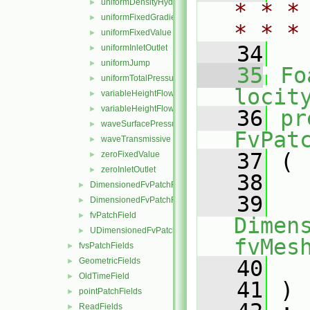
uniformDensityHydrostaticPressure
►
* * *
uniformFixedGradient
►
* * *
uniformFixedValue
►
   34
uniformInletOutlet
►
uniformJump
►
   35
Fo
uniformTotalPressure
►
locit
variableHeightFlowRate
►
variableHeightFlowRateInletVelocity
►
   36
pr
waveSurfacePressure
►
FvPat
waveTransmissive
►
   37
 (
zeroFixedValue
►
zeroInletOutlet
►
   38
DimensionedFvPatchFieldFunctions
►
   39
DimensionedFvPatchFields
►
fvPatchField
►
Dimens
UDimensionedFvPatchFields
►
fvMes
fvsPatchFields
►
GeometricFields
   40
►
OldTimeField
►
   41
 )
pointPatchFields
►
ReadFields
►