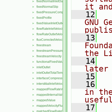
fixedNormalInletOutletVelocity
►
it an
fixedNormalSlip
►
   12
  
fixedPressureCompressibleDensity
►
fixedProfile
►
GNU G
fixedValueInletOutlet
►
publi
flowRateInletVelocity
►
flowRateOutletVelocity
►
   13
  
fluxCorrectedVelocity
►
Found
freestream
►
the L
freestreamPressure
►
freestreamVelocity
►
   14
  
functionalFixedValue
►
later
inletOutlet
►
inletOutletTotalTemperature
►
   15
interfaceCompression
►
   16
  
interstitialInletVelocity
►
mappedFlowRateVelocity
in the
►
mappedInternalValue
►
usefu
mappedValue
►
   17
  
mappedVelocityFlux
►
matchedFlowRateOutletVelocity
►