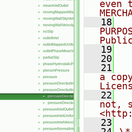
even 
meanInletOutlet
►
MERCH
movingMappedWallVelocity
►
movingWallSlipVelocity
►
   18
  
movingWallVelocity
►
PURPO
noSlip
►
Publi
outletInlet
►
outletMappedUniformInlet
►
   19
  
outletPhaseMeanVelocity
►
   20
partialSlip
►
phaseHydrostaticPressure
►
   21
  
plenumPressure
►
a cop
pressure
►
Licen
pressureDirectedInletOutletVelocity
►
pressureDirectedInletVelocity
▼
   22
  
pressureDirectedInletVelocityFvPatchVectorField.C
►
not, s
pressureDirectedInletVelocityFvPatchVectorField.H
►
pressureInletOutletVelocity
►
<http
pressureInletUniformVelocity
►
   23
pressureInletVelocity
►
   24
\*
pressureNormalInletOutletVelocity
►