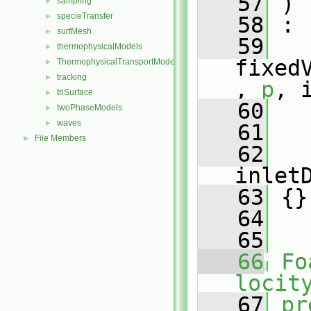
   57
 )
sampling
►
specieTransfer
►
   58
 :
surfMesh
►
   59
thermophysicalModels
►
fixed
ThermophysicalTransportModels
►
tracking
►
, 
p
, 
triSurface
►
   60
   
twoPhaseModels
►
waves
►
   61
   
File Members
►
   62
inlet
   63
 {}
   64
   65
   66
Fo
locit
   67
pr