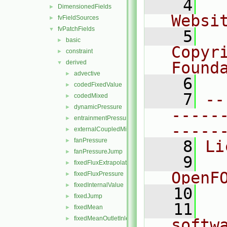
    4
  
DimensionedFields
►
Websi
fvFieldSources
►
fvPatchFields
▼
    5
  
basic
►
Copyr
constraint
►
derived
Found
▼
advective
►
    6
  
codedFixedValue
►
    7
--
codedMixed
►
dynamicPressure
►
-----
entrainmentPressure
►
-----
externalCoupledMixed
►
fanPressure
►
    8
Li
fanPressureJump
►
    9
  
fixedFluxExtrapolatedPressure
►
OpenF
fixedFluxPressure
►
fixedInternalValue
►
   10
fixedJump
►
   11
  
fixedMean
►
fixedMeanOutletInlet
►
softw