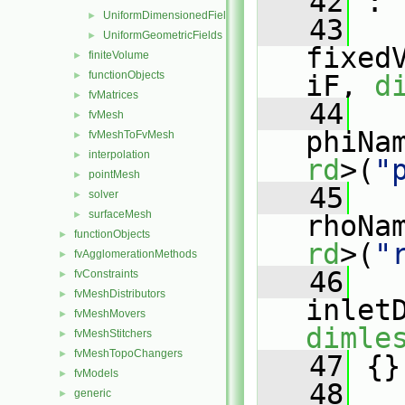
   42
 :
UniformDimensionedFields
►
   43
UniformGeometricFields
►
fixed
finiteVolume
►
functionObjects
►
iF, 
d
fvMatrices
►
   44
fvMesh
►
phiNa
fvMeshToFvMesh
►
interpolation
►
rd
>(
"
pointMesh
►
   45
solver
►
surfaceMesh
►
rhoNa
functionObjects
►
rd
>(
"
fvAgglomerationMethods
►
   46
fvConstraints
►
fvMeshDistributors
►
inlet
fvMeshMovers
►
dimle
fvMeshStitchers
►
fvMeshTopoChangers
►
   47
 {}
fvModels
►
   48
generic
►