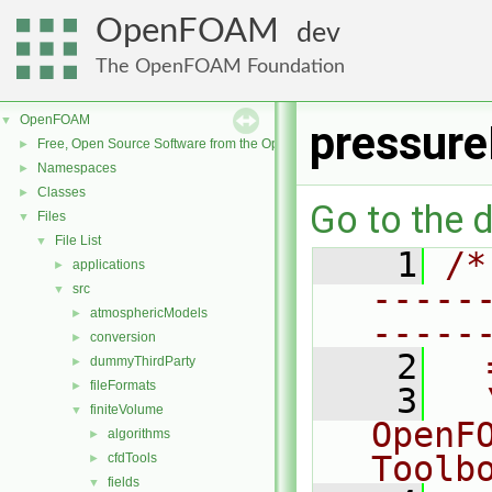
OpenFOAM
dev
The OpenFOAM Foundation
OpenFOAM
▼
pressure
Free, Open Source Software from the OpenFOAM Foundation
►
Namespaces
►
Classes
►
Go to the d
Files
▼
File List
▼
    1
/*
applications
►
-----
src
▼
atmosphericModels
►
-----
conversion
►
    2
  
dummyThirdParty
►
fileFormats
►
    3
  
finiteVolume
▼
OpenF
algorithms
►
Toolb
cfdTools
►
fields
▼