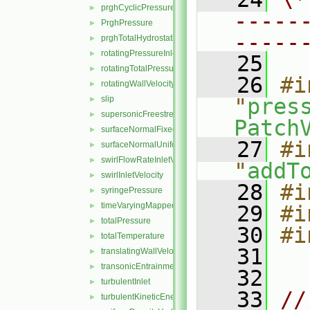
prghCyclicPressure
►
-----
PrghPressure
►
-----
prghTotalHydrostaticPressure
►
rotatingPressureInletOutletVelocity
►
   25
rotatingTotalPressure
►
   26
#i
rotatingWallVelocity
►
slip
"
pres
►
supersonicFreestream
►
Patch
surfaceNormalFixedValue
►
   27
#i
surfaceNormalUniformFixedValue
►
swirlFlowRateInletVelocity
►
"
addT
swirlInletVelocity
►
   28
#i
syringePressure
►
timeVaryingMappedFixedValue
►
   29
#i
totalPressure
►
   30
#i
totalTemperature
►
   31
translatingWallVelocity
►
transonicEntrainmentPressure
►
   32
turbulentInlet
►
   33
//
turbulentKineticEnergy
►