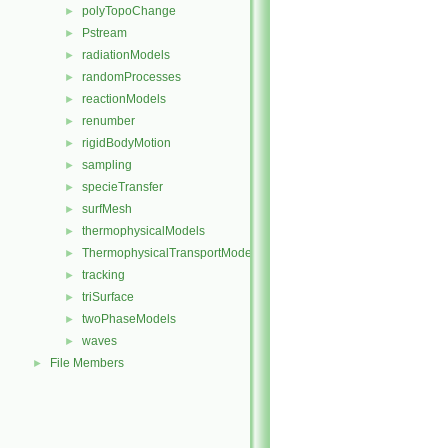
polyTopoChange
►
Pstream
►
radiationModels
►
randomProcesses
►
reactionModels
►
renumber
►
rigidBodyMotion
►
sampling
►
specieTransfer
►
surfMesh
►
thermophysicalModels
►
ThermophysicalTransportModels
►
tracking
►
triSurface
►
twoPhaseModels
►
waves
►
File Members
►