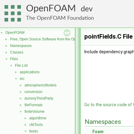
OpenFOAM
dev
The OpenFOAM Foundation
OpenFOAM
▼
pointFields.C Fil
Free, Open Source Software from the OpenFOAM Foundation
►
Namespaces
►
Include dependency graph 
Classes
►
Files
▼
File List
▼
applications
►
src
▼
atmosphericModels
►
conversion
►
dummyThirdParty
►
Go to the source code of th
fileFormats
►
finiteVolume
▼
algorithms
►
Namespaces
cfdTools
►
fields
Foam
▼