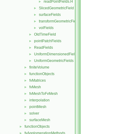
readPointFields.H
►
SlicedGeometricField
►
surfaceFields
►
transformGeometricField
►
volFields
►
OldTimeField
►
pointPatchFields
►
ReadFields
►
UniformDimensionedFields
►
UniformGeometricFields
►
finiteVolume
►
functionObjects
►
fvMatrices
►
fvMesh
►
fvMeshToFvMesh
►
interpolation
►
pointMesh
►
solver
►
surfaceMesh
►
functionObjects
►
fvAgglomerationMethods
►