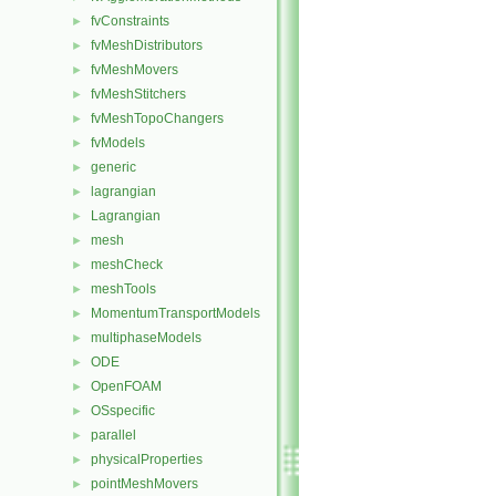
fvConstraints
►
fvMeshDistributors
►
fvMeshMovers
►
fvMeshStitchers
►
fvMeshTopoChangers
►
fvModels
►
generic
►
lagrangian
►
Lagrangian
►
mesh
►
meshCheck
►
meshTools
►
MomentumTransportModels
►
multiphaseModels
►
ODE
►
OpenFOAM
►
OSspecific
►
parallel
►
physicalProperties
►
pointMeshMovers
►