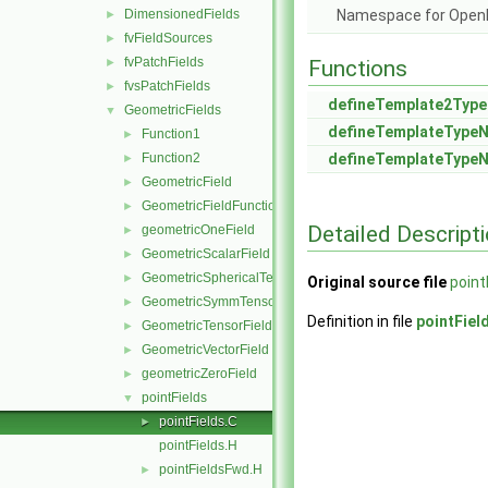
DimensionedFields
Namespace for Ope
►
fvFieldSources
►
fvPatchFields
►
Functions
fvsPatchFields
►
defineTemplate2Typ
GeometricFields
▼
defineTemplateType
Function1
►
Function2
defineTemplateType
►
GeometricField
►
GeometricFieldFunctions
►
Detailed Descript
geometricOneField
►
GeometricScalarField
►
GeometricSphericalTensorField
►
Original source file
point
GeometricSymmTensorField
►
Definition in file
pointFiel
GeometricTensorField
►
GeometricVectorField
►
geometricZeroField
►
pointFields
▼
pointFields.C
►
pointFields.H
pointFieldsFwd.H
►