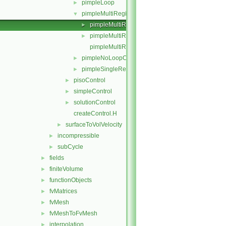
pimpleLoop
►
pimpleMultiRegionControl
▼
pimpleMultiRegionControl.C
►
pimpleMultiRegionControl.H
►
pimpleMultiRegionControlI.H
pimpleNoLoopControl
►
pimpleSingleRegionControl
►
pisoControl
►
simpleControl
►
solutionControl
►
createControl.H
surfaceToVolVelocity
►
incompressible
►
subCycle
►
fields
►
finiteVolume
►
functionObjects
►
fvMatrices
►
fvMesh
►
fvMeshToFvMesh
►
interpolation
►