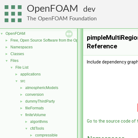
OpenFOAM
dev
The OpenFOAM Foundation
OpenFOAM
▼
pimpleMultiRegio
Free, Open Source Software from the OpenFOAM Foundation
►
Reference
Namespaces
►
Classes
►
Files
▼
Include dependency graph
File List
▼
applications
►
src
▼
atmosphericModels
►
conversion
►
dummyThirdParty
►
fileFormats
►
finiteVolume
▼
Go to the source code of th
algorithms
►
cfdTools
▼
compressible
►