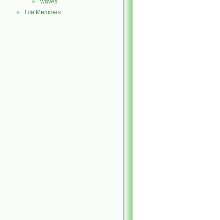
waves
►
File Members
►