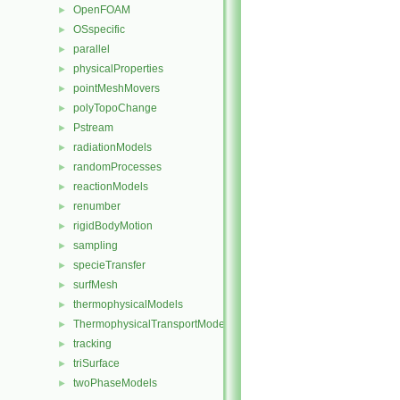
OpenFOAM
►
OSspecific
►
parallel
►
physicalProperties
►
pointMeshMovers
►
polyTopoChange
►
Pstream
►
radiationModels
►
randomProcesses
►
reactionModels
►
renumber
►
rigidBodyMotion
►
sampling
►
specieTransfer
►
surfMesh
►
thermophysicalModels
►
ThermophysicalTransportModels
►
tracking
►
triSurface
►
twoPhaseModels
►