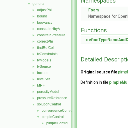
Namespaces
general
▼
Foam
adjustPhi
►
Namespace for Ope
bound
►
buoyancy
►
constrainHbyA
Functions
►
constrainPressure
►
defineTypeNameAnd
correctPhi
►
findRefCell
►
fvConstraints
►
Detailed Descript
fvModels
►
fvSource
►
Original source file
pimpl
include
►
levelSet
►
Definition in file
pimpleMu
MRF
►
porosityModel
►
pressureReference
►
solutionControl
▼
convergenceControl
►
pimpleControl
▼
pimpleControl
►