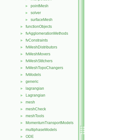
pointMesh
►
solver
►
surfaceMesh
►
functionObjects
►
fvAgglomerationMethods
►
fvConstraints
►
fvMeshDistributors
►
fvMeshMovers
►
fvMeshStitchers
►
fvMeshTopoChangers
►
fvModels
►
generic
►
lagrangian
►
Lagrangian
►
mesh
►
meshCheck
►
meshTools
►
MomentumTransportModels
►
multiphaseModels
►
ODE
►