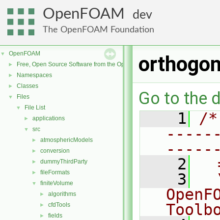
OpenFOAM
dev
The OpenFOAM Foundation
OpenFOAM
▼
orthogo
Free, Open Source Software from the OpenFOAM Foundation
►
Namespaces
►
Classes
►
Go to the d
Files
▼
File List
▼
    1
/*
applications
►
-----
src
▼
atmosphericModels
►
-----
conversion
►
    2
  
dummyThirdParty
►
fileFormats
►
    3
  
finiteVolume
▼
OpenF
algorithms
►
Toolb
cfdTools
►
fields
►