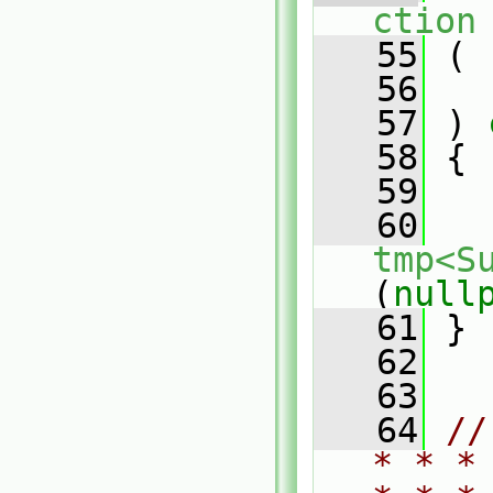
ction
   55
 (
   56
   57
 )
 
   58
{
   59
   60
tmp<S
(
null
   61
 }
   62
   63
   64
//
* * *