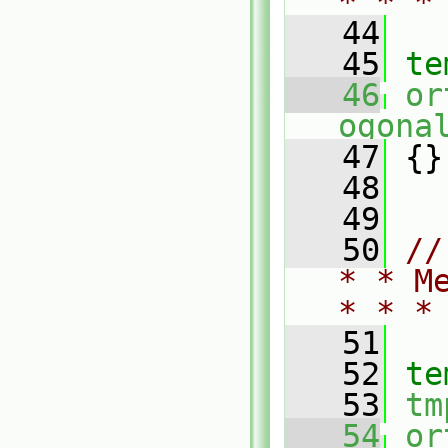
* * *
   44
   45
te
   46
or
ogona
   47
 {}
   48
   49
   50
//
* * M
* * *
   51
   52
te
   53
tm
   54
or