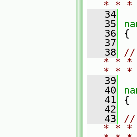
* * *
   34
   35
na
   36
 {
   37
   38
//
* * *
* * *
   39
   40
na
   41
 {
   42
   43
//
* * *