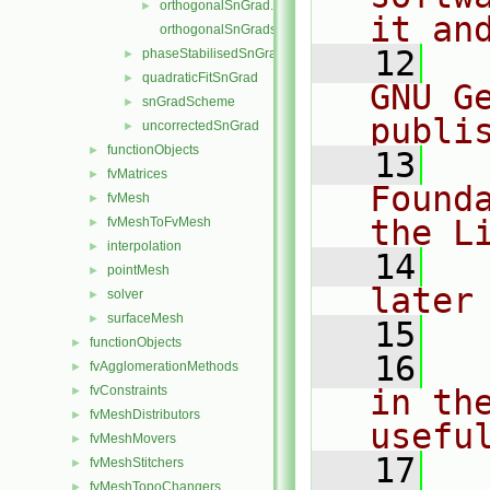
orthogonalSnGrad.H
►
it an
orthogonalSnGrads.C
   12
  
phaseStabilisedSnGrad
►
quadraticFitSnGrad
►
GNU G
snGradScheme
►
publi
uncorrectedSnGrad
►
functionObjects
►
   13
  
fvMatrices
►
Found
fvMesh
►
the L
fvMeshToFvMesh
►
interpolation
►
   14
  
pointMesh
►
later
solver
►
surfaceMesh
►
   15
functionObjects
►
   16
  
fvAgglomerationMethods
►
fvConstraints
in the
►
fvMeshDistributors
►
usefu
fvMeshMovers
►
   17
  
fvMeshStitchers
►
fvMeshTopoChangers
►