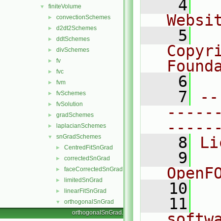
    4
  
finiteVolume
▼
Websi
convectionSchemes
►
d2dt2Schemes
►
    5
  
ddtSchemes
►
Copyr
divSchemes
►
fv
Found
►
fvc
►
    6
  
fvm
►
    7
--
fvSchemes
►
fvSolution
►
-----
gradSchemes
►
-----
laplacianSchemes
►
snGradSchemes
▼
    8
Li
CentredFitSnGrad
►
    9
  
correctedSnGrad
►
OpenF
faceCorrectedSnGrad
►
limitedSnGrad
►
   10
linearFitSnGrad
►
   11
  
orthogonalSnGrad
▼
orthogonalSnGrad.C
softw