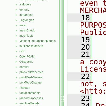
even 
fvModels
►
MERCH
generic
►
lagrangian
►
   18
  
Lagrangian
►
PURPO
mesh
►
Publi
meshCheck
►
meshTools
►
   19
  
MomentumTransportModels
►
   20
multiphaseModels
►
ODE
►
   21
  
OpenFOAM
►
a cop
OSspecific
►
Licen
parallel
►
physicalProperties
►
   22
  
pointMeshMovers
►
not, s
polyTopoChange
►
Pstream
►
<http
radiationModels
►
   23
randomProcesses
►
   24
De
reactionModels
►