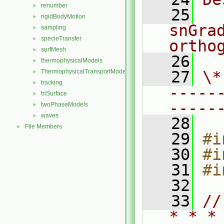
renumber
►
   25
  
rigidBodyMotion
►
snGra
sampling
►
specieTransfer
►
ortho
surfMesh
►
   26
thermophysicalModels
►
ThermophysicalTransportModels
   27
\*
►
tracking
►
-----
triSurface
►
-----
twoPhaseModels
►
waves
►
   28
File Members
►
   29
#i
   30
#i
   31
#i
   32
   33
//
* * *