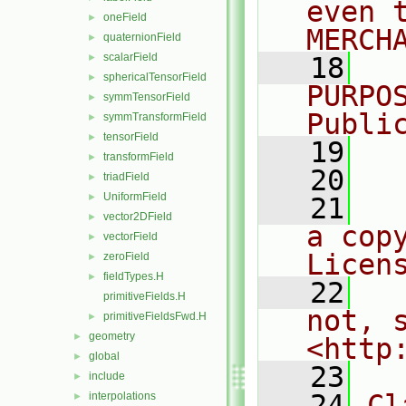
even 
oneField
►
MERCH
quaternionField
►
scalarField
►
   18
  
sphericalTensorField
►
PURPO
symmTensorField
►
Publi
symmTransformField
►
tensorField
►
   19
  
transformField
►
   20
triadField
►
UniformField
►
   21
  
vector2DField
►
a cop
vectorField
►
Licen
zeroField
►
fieldTypes.H
►
   22
  
primitiveFields.H
not, s
primitiveFieldsFwd.H
►
geometry
►
<http
global
►
   23
include
►
   24
Cl
interpolations
►