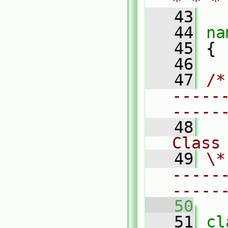
* * *
   43
   44
na
   45
 {
   46
   47
/*
-----
-----
   48
Class
   49
\*
-----
-----
   50
   51
cl