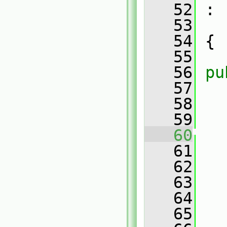
   52
 :
   53
   54
 {
   55
   56
pu
   57
   58
   59
   60
   61
   62
   
   63
   64
   65