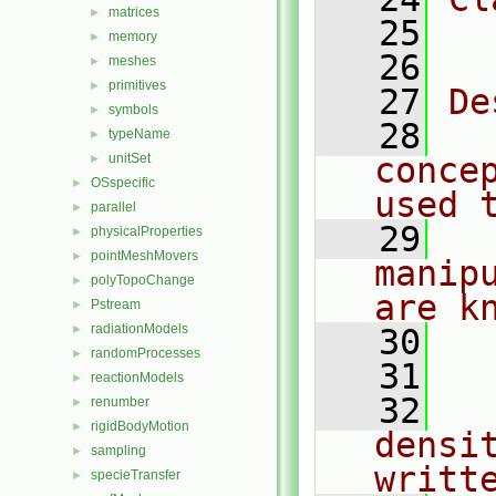
matrices
►
   25
  
memory
►
   26
meshes
►
primitives
►
   27
De
symbols
►
   28
  
typeName
►
unitSet
conce
►
OSspecific
►
used 
parallel
►
   29
  
physicalProperties
►
pointMeshMovers
►
manip
polyTopoChange
►
are k
Pstream
►
radiationModels
►
   30
  
randomProcesses
►
   31
reactionModels
►
   32
  
renumber
►
rigidBodyMotion
►
densi
sampling
►
writt
specieTransfer
►