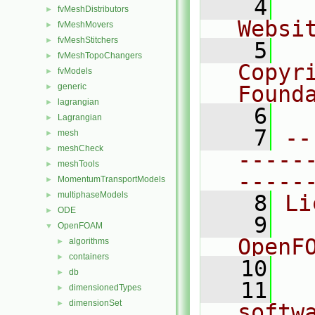
    4
  
fvMeshDistributors
►
Websi
fvMeshMovers
►
fvMeshStitchers
►
    5
  
fvMeshTopoChangers
►
Copyr
fvModels
►
generic
Found
►
lagrangian
►
    6
  
Lagrangian
►
    7
--
mesh
►
meshCheck
►
-----
meshTools
►
-----
MomentumTransportModels
►
multiphaseModels
►
    8
Li
ODE
►
    9
  
OpenFOAM
▼
OpenF
algorithms
►
containers
►
   10
db
►
   11
  
dimensionedTypes
►
dimensionSet
►
softw