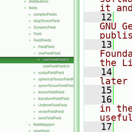
distributions
►
it an
fields
▼
   12
  
complexFields
►
diagTensorField
►
GNU G
DynamicField
►
publi
Field
►
FieldFields
▼
   13
  
FieldField
►
Found
oneFieldField
▼
the L
oneFieldField.H
►
oneFieldFieldI.H
   14
  
scalarFieldField
►
later
sphericalTensorFieldField
►
symmTensorFieldField
►
   15
tensorFieldField
►
   16
  
transformFieldField
►
UniformFieldField
in the
►
vectorFieldField
►
usefu
zeroFieldField
►
   17
  
fieldMappers
►
labelField
►