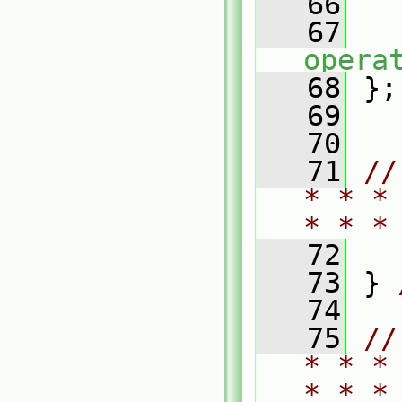
   66
   67
opera
   68
 };
   69
   70
   71
//
* * *
* * *
   72
   73
 } 
   74
   75
//
* * *
* * *