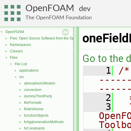
OpenFOAM
dev
The OpenFOAM Foundation
OpenFOAM
▼
oneField
Free, Open Source Software from the OpenFOAM Foundation
►
Namespaces
►
Classes
►
Go to the d
Files
▼
File List
▼
    1
/*
applications
►
-----
src
▼
atmosphericModels
►
-----
conversion
►
    2
  
dummyThirdParty
►
fileFormats
►
    3
  
finiteVolume
►
OpenF
functionObjects
►
Toolb
fvAgglomerationMethods
►
fvConstraints
►