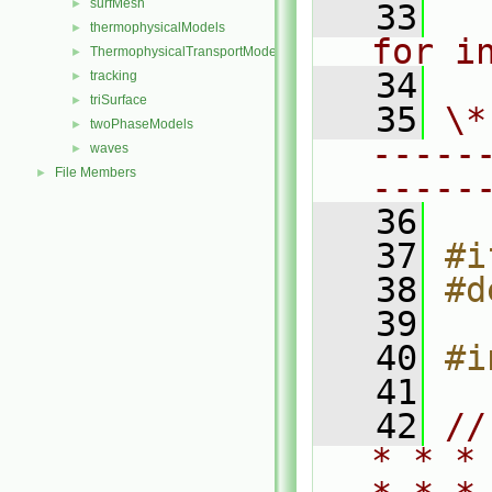
surfMesh
►
   33
  
thermophysicalModels
►
for i
ThermophysicalTransportModels
►
   34
tracking
►
triSurface
►
   35
\*
twoPhaseModels
►
-----
waves
►
File Members
►
-----
   36
   37
#i
   38
#d
   39
   40
#i
   41
   42
//
* * *