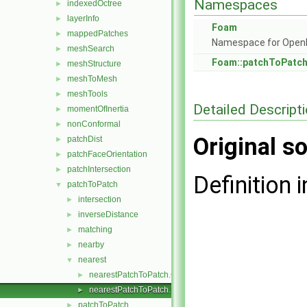
Namespaces
indexedOctree
►
layerInfo
►
Foam
mappedPatches
►
Namespace for Ope
meshSearch
►
Foam::patchToPatc
meshStructure
►
meshToMesh
►
meshTools
►
Detailed Descript
momentOfInertia
►
nonConformal
►
Original so
patchDist
►
patchFaceOrientation
►
patchIntersection
►
Definition i
patchToPatch
▼
intersection
►
inverseDistance
►
matching
►
nearby
►
nearest
▼
nearestPatchToPatch.C
►
nearestPatchToPatch.H
►
patchToPatch
►