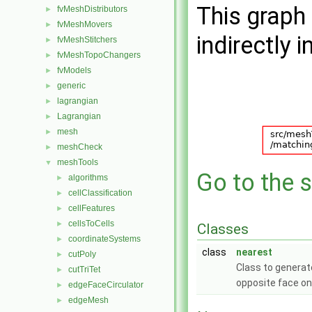
This graph 
fvMeshDistributors
►
fvMeshMovers
►
indirectly i
fvMeshStitchers
►
fvMeshTopoChangers
►
fvModels
►
generic
►
lagrangian
►
Lagrangian
►
mesh
►
meshCheck
►
meshTools
▼
Go to the s
algorithms
►
cellClassification
►
cellFeatures
►
cellsToCells
►
Classes
coordinateSystems
►
class
nearest
cutPoly
►
Class to genera
cutTriTet
►
opposite face on
edgeFaceCirculator
►
edgeMesh
►