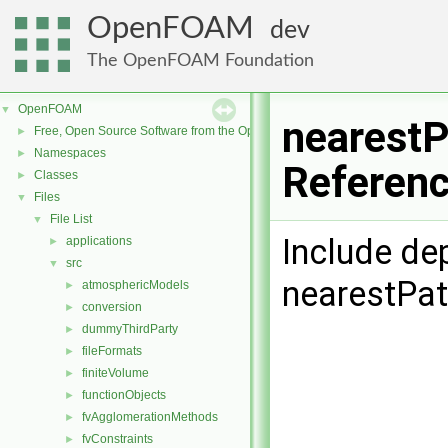
OpenFOAM
dev
The OpenFOAM Foundation
OpenFOAM
▼
nearestP
Free, Open Source Software from the OpenFOAM Foundation
►
Namespaces
►
Referen
Classes
►
Files
▼
File List
▼
Include de
applications
►
src
▼
nearestPa
atmosphericModels
►
conversion
►
dummyThirdParty
►
fileFormats
►
finiteVolume
►
functionObjects
►
fvAgglomerationMethods
►
fvConstraints
►