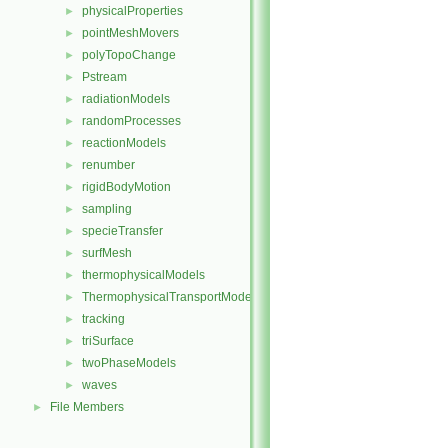
physicalProperties
►
pointMeshMovers
►
polyTopoChange
►
Pstream
►
radiationModels
►
randomProcesses
►
reactionModels
►
renumber
►
rigidBodyMotion
►
sampling
►
specieTransfer
►
surfMesh
►
thermophysicalModels
►
ThermophysicalTransportModels
►
tracking
►
triSurface
►
twoPhaseModels
►
waves
►
File Members
►