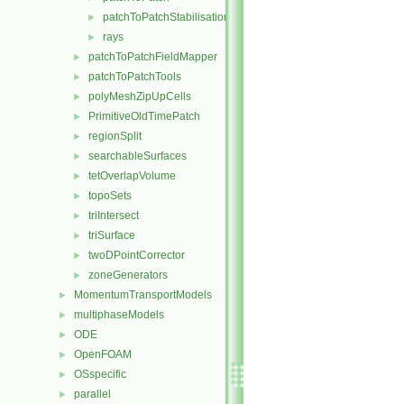
patchToPatchStabilisation
►
rays
►
patchToPatchFieldMapper
►
patchToPatchTools
►
polyMeshZipUpCells
►
PrimitiveOldTimePatch
►
regionSplit
►
searchableSurfaces
►
tetOverlapVolume
►
topoSets
►
triIntersect
►
triSurface
►
twoDPointCorrector
►
zoneGenerators
►
MomentumTransportModels
►
multiphaseModels
►
ODE
►
OpenFOAM
►
OSspecific
►
parallel
►