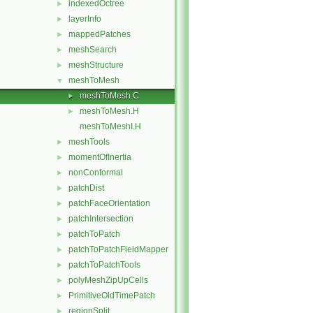
indexedOctree
►
layerInfo
►
mappedPatches
►
meshSearch
►
meshStructure
►
meshToMesh
▼
meshToMesh.C
►
meshToMesh.H
►
meshToMeshI.H
meshTools
►
momentOfInertia
►
nonConformal
►
patchDist
►
patchFaceOrientation
►
patchIntersection
►
patchToPatch
►
patchToPatchFieldMapper
►
patchToPatchTools
►
polyMeshZipUpCells
►
PrimitiveOldTimePatch
►
regionSplit
►