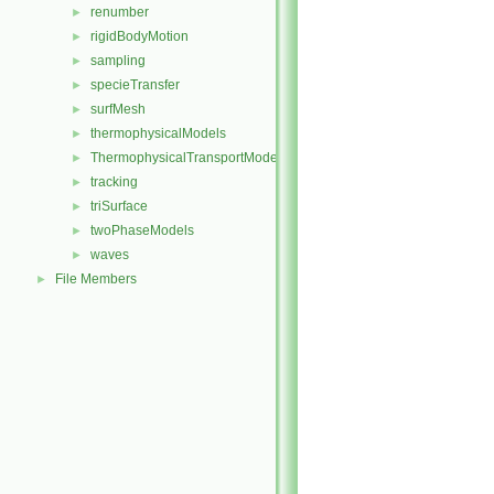
renumber
►
rigidBodyMotion
►
sampling
►
specieTransfer
►
surfMesh
►
thermophysicalModels
►
ThermophysicalTransportModels
►
tracking
►
triSurface
►
twoPhaseModels
►
waves
►
File Members
►