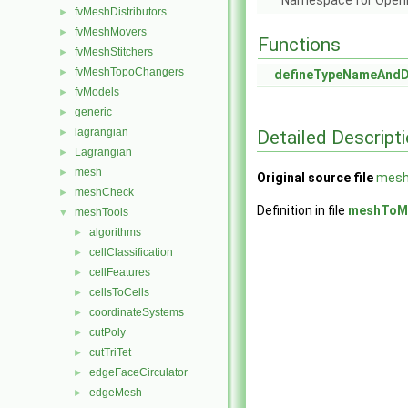
Namespace for Ope
fvMeshDistributors
►
fvMeshMovers
►
Functions
fvMeshStitchers
►
fvMeshTopoChangers
►
defineTypeNameAnd
fvModels
►
generic
►
lagrangian
Detailed Descript
►
Lagrangian
►
mesh
►
Original source file
mesh
meshCheck
►
Definition in file
meshToM
meshTools
▼
algorithms
►
cellClassification
►
cellFeatures
►
cellsToCells
►
coordinateSystems
►
cutPoly
►
cutTriTet
►
edgeFaceCirculator
►
edgeMesh
►