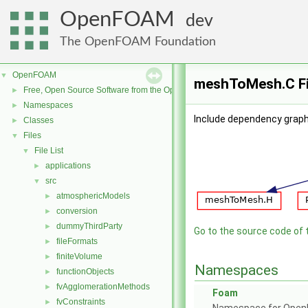
OpenFOAM
dev
The OpenFOAM Foundation
OpenFOAM
▼
meshToMesh.C Fi
Free, Open Source Software from the OpenFOAM Foundation
►
Namespaces
►
Include dependency grap
Classes
►
Files
▼
File List
▼
applications
►
src
▼
atmosphericModels
►
conversion
►
dummyThirdParty
►
Go to the source code of th
fileFormats
►
finiteVolume
►
Namespaces
functionObjects
►
fvAgglomerationMethods
►
Foam
fvConstraints
►