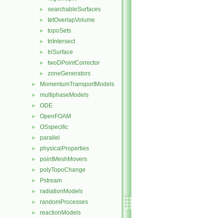
searchableSurfaces
►
tetOverlapVolume
►
topoSets
►
triIntersect
►
triSurface
►
twoDPointCorrector
►
zoneGenerators
►
MomentumTransportModels
►
multiphaseModels
►
ODE
►
OpenFOAM
►
OSspecific
►
parallel
►
physicalProperties
►
pointMeshMovers
►
polyTopoChange
►
Pstream
►
radiationModels
►
randomProcesses
►
reactionModels
►