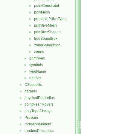
pointConstraint
►
polyMesh
►
preservePatchTypes
►
primitiveMesh
►
primitiveShapes
►
treeBoundBox
►
zoneGeneration
►
zones
►
primitives
►
symbols
►
typeName
►
unitSet
►
OSspecific
►
parallel
►
physicalProperties
►
pointMeshMovers
►
polyTopoChange
►
Pstream
►
radiationModels
►
randomProcesses
►