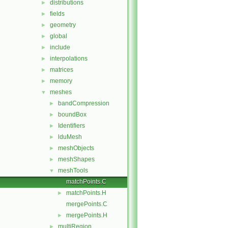
distributions
►
fields
►
geometry
►
global
►
include
►
interpolations
►
matrices
►
memory
►
meshes
▼
bandCompression
►
boundBox
►
Identifiers
►
lduMesh
►
meshObjects
►
meshShapes
►
meshTools
▼
matchPoints.C
matchPoints.H
►
mergePoints.C
mergePoints.H
►
multiRegion
►