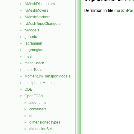
fvMeshDistributors
►
Definition in file
matchPoi
fvMeshMovers
►
fvMeshStitchers
►
fvMeshTopoChangers
►
fvModels
►
generic
►
lagrangian
►
Lagrangian
►
mesh
►
meshCheck
►
meshTools
►
MomentumTransportModels
►
multiphaseModels
►
ODE
►
OpenFOAM
▼
algorithms
►
containers
►
db
►
dimensionedTypes
►
dimensionSet
►