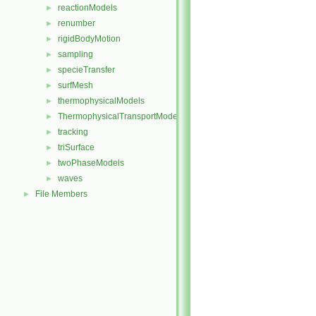
reactionModels
►
renumber
►
rigidBodyMotion
►
sampling
►
specieTransfer
►
surfMesh
►
thermophysicalModels
►
ThermophysicalTransportModels
►
tracking
►
triSurface
►
twoPhaseModels
►
waves
►
File Members
►