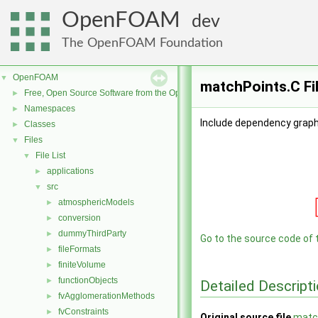
OpenFOAM
dev
The OpenFOAM Foundation
OpenFOAM
▼
matchPoints.C Fi
Free, Open Source Software from the OpenFOAM Foundation
►
Namespaces
►
Include dependency graph
Classes
►
Files
▼
File List
▼
applications
►
src
▼
atmosphericModels
►
conversion
►
dummyThirdParty
►
Go to the source code of th
fileFormats
►
finiteVolume
►
functionObjects
►
Detailed Descript
fvAgglomerationMethods
►
fvConstraints
►
Original source file
matc