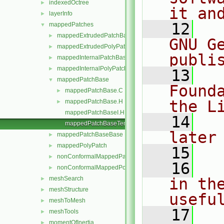
indexedOctree
►
it an
layerInfo
►
   12
  
mappedPatches
▼
mappedExtrudedPatchBase
►
GNU G
mappedExtrudedPolyPatch
►
publi
mappedInternalPatchBase
►
mappedInternalPolyPatch
►
   13
  
mappedPatchBase
▼
Found
mappedPatchBase.C
►
the L
mappedPatchBase.H
►
mappedPatchBaseI.H
   14
  
mappedPatchBaseTemplates.C
later
mappedPatchBaseBase
►
mappedPolyPatch
►
   15
nonConformalMappedPatchBase
►
   16
  
nonConformalMappedPolyPatch
►
meshSearch
in the
►
meshStructure
►
usefu
meshToMesh
►
   17
  
meshTools
►
momentOfInertia
►