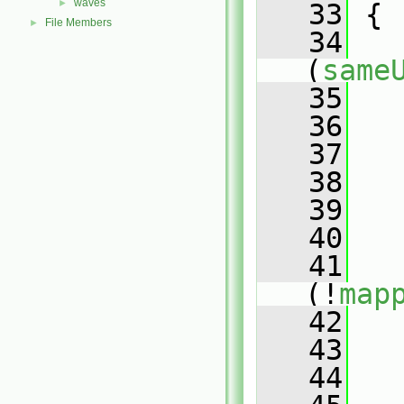
waves
►
   33
{
File Members
►
   34
(
same
   35
   
   36
   37
   
   38
   39
   40
   
   41
(!
map
   42
   
   43
   44
   