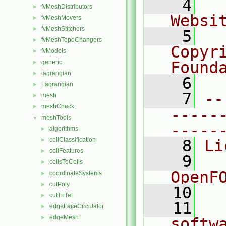
    4
  
fvMeshDistributors
►
Websi
fvMeshMovers
►
fvMeshStitchers
►
    5
  
fvMeshTopoChangers
►
Copyr
fvModels
►
generic
Found
►
lagrangian
►
    6
  
Lagrangian
►
    7
--
mesh
►
meshCheck
►
-----
meshTools
▼
-----
algorithms
►
cellClassification
►
    8
Li
cellFeatures
►
    9
  
cellsToCells
►
OpenF
coordinateSystems
►
cutPoly
►
   10
cutTriTet
►
   11
  
edgeFaceCirculator
►
edgeMesh
►
softw