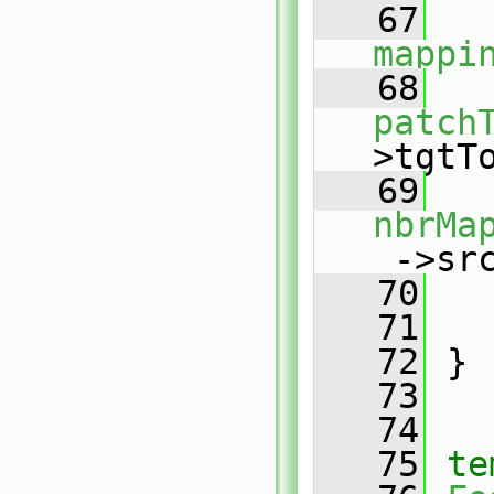
   67
mappi
   68
patch
>tgtT
   69
nbrMa
_
->sr
   70
   
   71
   
   72
 }
   73
   74
   75
te