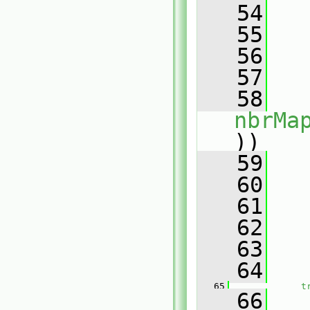
   54
   
   55
   56
   
   57
   
   58
   
nbrMa
))
   59
   
   60
   
   61
   62
   
   63
   64
   65
t
   66
   