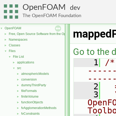
OpenFOAM
dev
The OpenFOAM Foundation
OpenFOAM
▼
mappedP
Free, Open Source Software from the OpenFOAM Foundation
►
Namespaces
►
Classes
►
Go to the d
Files
▼
File List
▼
    1
/*
applications
►
-----
src
▼
atmosphericModels
►
-----
conversion
►
    2
  
dummyThirdParty
►
fileFormats
►
    3
  
finiteVolume
►
OpenF
functionObjects
►
Toolb
fvAgglomerationMethods
►
fvConstraints
►