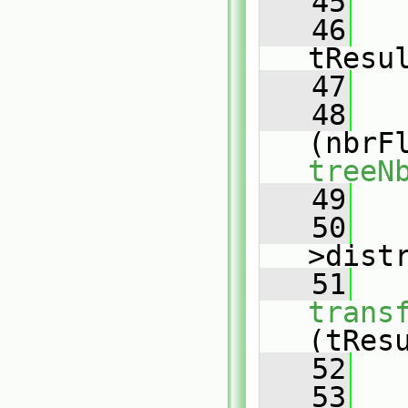
   45
   46
tResu
   47
   
   48
treeN
   49
   
   50
>dist
   51
trans
(tRes
   52
   
   53