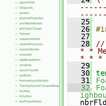
OpenFOAM
►
-----
OSspecific
►
-----
parallel
►
physicalProperties
►
   25
pointMeshMovers
►
   26
#i
polyTopoChange
►
Pstream
   27
►
radiationModels
►
   28
//
randomProcesses
►
* * M
reactionModels
►
renumber
►
* * *
rigidBodyMotion
►
   29
sampling
►
specieTransfer
►
   30
te
surfMesh
►
   31
Fo
thermophysicalModels
►
   32
Fo
ThermophysicalTransportModels
►
tracking
►
ighbo
triSurface
►
nbrFl
twoPhaseModels
►