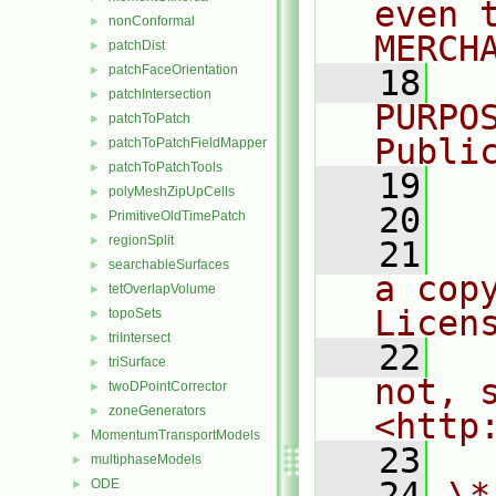
even 
nonConformal
►
MERCH
patchDist
►
patchFaceOrientation
►
   18
  
patchIntersection
►
PURPO
patchToPatch
►
Publi
patchToPatchFieldMapper
►
patchToPatchTools
►
   19
  
polyMeshZipUpCells
►
   20
PrimitiveOldTimePatch
►
regionSplit
►
   21
  
searchableSurfaces
►
a cop
tetOverlapVolume
►
Licen
topoSets
►
triIntersect
►
   22
  
triSurface
►
not, s
twoDPointCorrector
►
zoneGenerators
►
<http
MomentumTransportModels
►
   23
multiphaseModels
►
   24
\*
ODE
►