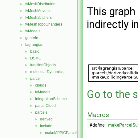
fvMeshDistributors
►
This graph 
fvMeshMovers
►
fvMeshStitchers
►
indirectly i
fvMeshTopoChangers
►
fvModels
►
generic
►
lagrangian
▼
basic
►
DSMC
►
functionObjects
►
molecularDynamics
►
parcel
▼
clouds
►
Go to the s
fvModels
►
integrationScheme
►
parcelCloud
►
parcels
▼
Macros
derived
►
#define
makeParcelSu
include
▼
makeMPPICParcelDampingModels.H
►