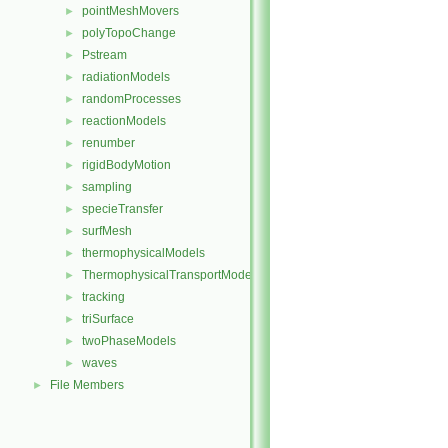
pointMeshMovers
►
polyTopoChange
►
Pstream
►
radiationModels
►
randomProcesses
►
reactionModels
►
renumber
►
rigidBodyMotion
►
sampling
►
specieTransfer
►
surfMesh
►
thermophysicalModels
►
ThermophysicalTransportModels
►
tracking
►
triSurface
►
twoPhaseModels
►
waves
►
File Members
►