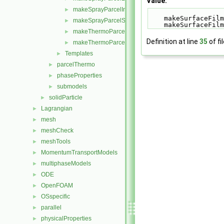
Value:
makeSprayParcelInjectionModels.H
►
    makeSurfaceFi
makeSprayParcelStochasticCollisionModels.H
►
    makeSurfaceF
makeThermoParcelForces.H
►
Definition at line
35
of fi
makeThermoParcelInjectionModels.H
►
Templates
►
parcelThermo
►
phaseProperties
►
submodels
►
solidParticle
►
Lagrangian
►
mesh
►
meshCheck
►
meshTools
►
MomentumTransportModels
►
multiphaseModels
►
ODE
►
OpenFOAM
►
OSspecific
►
parallel
►
physicalProperties
►