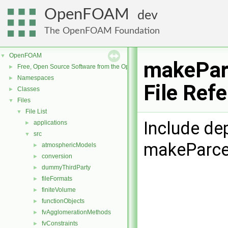
OpenFOAM
dev
The OpenFOAM Foundation
OpenFOAM
▼
makePar
Free, Open Source Software from the OpenFOAM Foundation
►
Namespaces
►
File Ref
Classes
►
Files
▼
File List
▼
Include de
applications
►
src
▼
makeParce
atmosphericModels
►
conversion
►
dummyThirdParty
►
fileFormats
►
finiteVolume
►
functionObjects
►
fvAgglomerationMethods
►
fvConstraints
►