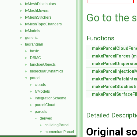
fvMeshDistributors
►
fvMeshMovers
►
Go to the s
fvMeshStitchers
►
fvMeshTopoChangers
►
fvModels
►
Functions
generic
►
lagrangian
▼
makeParcelCloudFunc
basic
►
makeParcelForces
(
m
DSMC
►
makeParcelDispersi
functionObjects
►
makeParcelInjection
molecularDynamics
►
parcel
▼
makeParcelPatchInte
clouds
►
makeParcelStochasti
fvModels
►
makeParcelSurfaceF
integrationScheme
►
parcelCloud
►
parcels
▼
Detailed Descript
derived
▼
collidingParcel
►
Original so
momentumParcel
▼