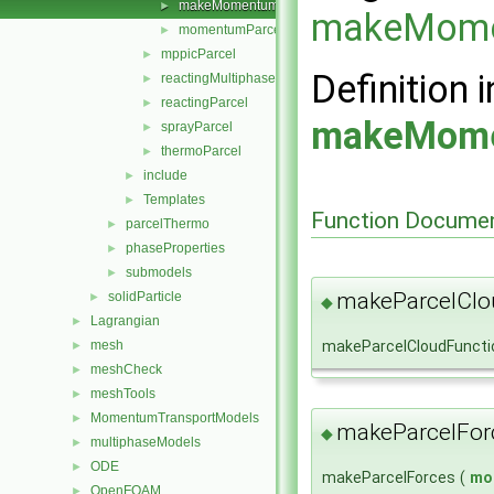
makeMomentumParcelSubmodels.C
►
makeMome
momentumParcel.H
►
mppicParcel
►
Definition i
reactingMultiphaseParcel
►
reactingParcel
►
makeMome
sprayParcel
►
thermoParcel
►
include
►
Templates
►
Function Documen
parcelThermo
►
phaseProperties
►
submodels
►
makeParcelClo
solidParticle
►
◆
Lagrangian
►
makeParcelCloudFuncti
mesh
►
meshCheck
►
meshTools
►
MomentumTransportModels
►
makeParcelFor
◆
multiphaseModels
►
ODE
►
makeParcelForces
(
mo
OpenFOAM
►