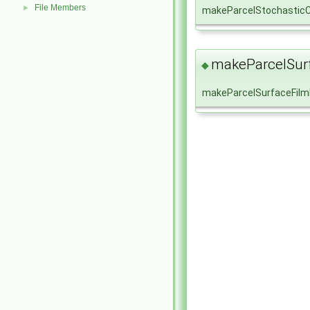
File Members
►
makeParcelStochasticC
makeParcelSur
◆
makeParcelSurfaceFil