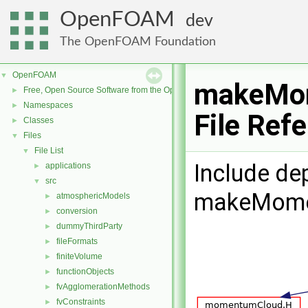
OpenFOAM
dev
The OpenFOAM Foundation
OpenFOAM
▼
makeMom
Free, Open Source Software from the OpenFOAM Foundation
►
Namespaces
►
File Ref
Classes
►
Files
▼
File List
▼
Include de
applications
►
src
▼
makeMome
atmosphericModels
►
conversion
►
dummyThirdParty
►
fileFormats
►
finiteVolume
►
functionObjects
►
fvAgglomerationMethods
►
fvConstraints
►