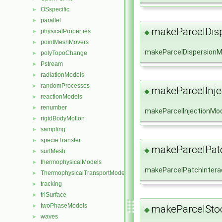
OSspecific
►
parallel
►
makeParcelDis
physicalProperties
◆
►
pointMeshMovers
►
makeParcelDispersionM
polyTopoChange
►
Pstream
►
radiationModels
►
randomProcesses
►
makeParcelInje
◆
reactionModels
►
renumber
►
makeParcelInjectionMo
rigidBodyMotion
►
sampling
►
specieTransfer
►
makeParcelPatc
◆
surfMesh
►
thermophysicalModels
►
makeParcelPatchIntera
ThermophysicalTransportModels
►
tracking
►
triSurface
►
twoPhaseModels
►
makeParcelStoc
◆
waves
►