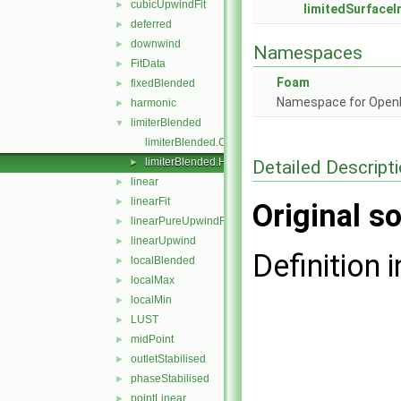
cubicUpwindFit
►
limitedSurface
deferred
►
downwind
►
Namespaces
FitData
►
Foam
fixedBlended
►
Namespace for Ope
harmonic
►
limiterBlended
▼
limiterBlended.C
limiterBlended.H
Detailed Descript
►
linear
►
linearFit
►
Original so
linearPureUpwindFit
►
linearUpwind
►
Definition i
localBlended
►
localMax
►
localMin
►
LUST
►
midPoint
►
outletStabilised
►
phaseStabilised
►
pointLinear
►