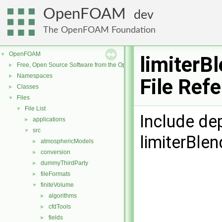
OpenFOAM
dev
The OpenFOAM Foundation
OpenFOAM
▼
limiterB
Free, Open Source Software from the OpenFOAM Foundation
►
Namespaces
►
File Ref
Classes
►
Files
▼
File List
▼
Include de
applications
►
src
▼
limiterBle
atmosphericModels
►
conversion
►
dummyThirdParty
►
fileFormats
►
finiteVolume
▼
algorithms
►
cfdTools
►
fields
►