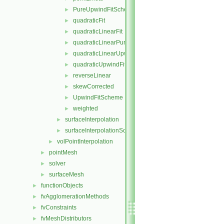
PureUpwindFitScheme
►
quadraticFit
►
quadraticLinearFit
►
quadraticLinearPureUpwindFit
►
quadraticLinearUpwindFit
►
quadraticUpwindFit
►
reverseLinear
►
skewCorrected
►
UpwindFitScheme
►
weighted
►
surfaceInterpolation
►
surfaceInterpolationScheme
►
volPointInterpolation
►
pointMesh
►
solver
►
surfaceMesh
►
functionObjects
►
fvAgglomerationMethods
►
fvConstraints
►
fvMeshDistributors
►