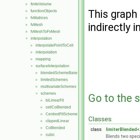
finiteVolume
►
This graph 
functionObjects
►
fvMatrices
►
indirectly i
fvMesh
►
fvMeshToFvMesh
►
interpolation
▼
interpolatePointToCell
►
interpolation
►
mapping
►
surfaceInterpolation
▼
blendedSchemeBase
►
limitedSchemes
►
multivariateSchemes
►
schemes
▼
Go to the s
biLinearFit
►
cellCoBlended
►
CentredFitScheme
►
Classes
clippedLinear
►
CoBlended
►
class
limiterBlended<
cubic
►
Blends two speci