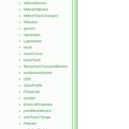
fvMeshMovers
►
fvMeshStitchers
►
fvMeshTopoChangers
►
fvModels
►
generic
►
lagrangian
►
Lagrangian
►
mesh
►
meshCheck
►
meshTools
►
MomentumTransportModels
►
multiphaseModels
►
ODE
►
OpenFOAM
►
OSspecific
►
parallel
►
physicalProperties
►
pointMeshMovers
►
polyTopoChange
►
Pstream
►