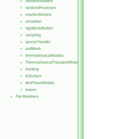
radiationModels
►
randomProcesses
►
reactionModels
►
renumber
►
rigidBodyMotion
►
sampling
►
specieTransfer
►
surfMesh
►
thermophysicalModels
►
ThermophysicalTransportModels
►
tracking
►
triSurface
►
twoPhaseModels
►
waves
►
File Members
►