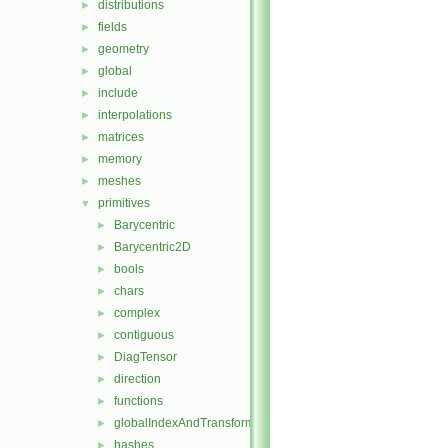
distributions
►
fields
►
geometry
►
global
►
include
►
interpolations
►
matrices
►
memory
►
meshes
►
primitives
▼
Barycentric
►
Barycentric2D
►
bools
►
chars
►
complex
►
contiguous
►
DiagTensor
►
direction
►
functions
►
globalIndexAndTransform
►
hashes
►