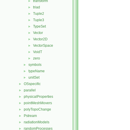
transform
►
triad
►
Tuple2
►
Tuple3
►
TypeSet
►
Vector
►
Vector2D
►
VectorSpace
►
VoidT
►
zero
►
symbols
►
typeName
►
unitSet
►
OSspecific
►
parallel
►
physicalProperties
►
pointMeshMovers
►
polyTopoChange
►
Pstream
►
radiationModels
►
randomProcesses
►