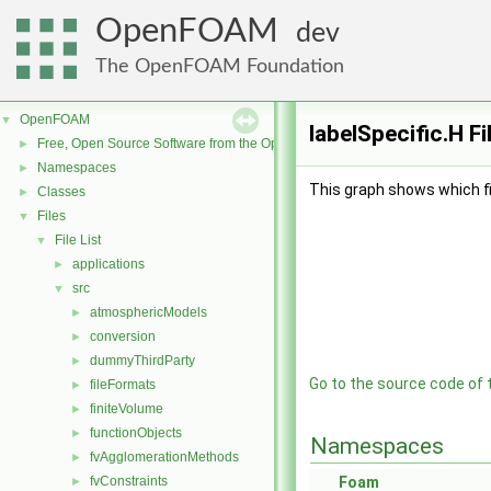
OpenFOAM
dev
The OpenFOAM Foundation
OpenFOAM
▼
labelSpecific.H F
Free, Open Source Software from the OpenFOAM Foundation
►
Namespaces
►
This graph shows which file
Classes
►
Files
▼
File List
▼
applications
►
src
▼
atmosphericModels
►
conversion
►
dummyThirdParty
►
Go to the source code of th
fileFormats
►
finiteVolume
►
functionObjects
►
Namespaces
fvAgglomerationMethods
►
fvConstraints
Foam
►