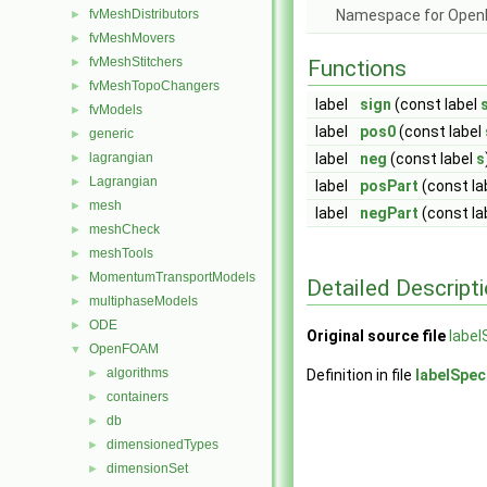
fvMeshDistributors
Namespace for Ope
►
fvMeshMovers
►
fvMeshStitchers
►
Functions
fvMeshTopoChangers
►
label
sign
(const label
fvModels
►
label
pos0
(const label
generic
►
lagrangian
label
neg
(const label
s
►
Lagrangian
►
label
posPart
(const la
mesh
►
label
negPart
(const la
meshCheck
►
meshTools
►
MomentumTransportModels
►
Detailed Descript
multiphaseModels
►
ODE
►
Original source file
label
OpenFOAM
▼
algorithms
►
Definition in file
labelSpec
containers
►
db
►
dimensionedTypes
►
dimensionSet
►