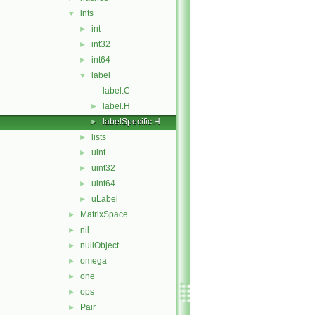
ints
▼
int
►
int32
►
int64
►
label
▼
label.C
label.H
►
labelSpecific.H
►
lists
►
uint
►
uint32
►
uint64
►
uLabel
►
MatrixSpace
►
nil
►
nullObject
►
omega
►
one
►
ops
►
Pair
►