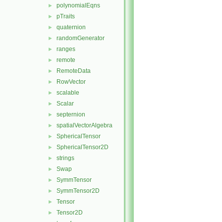
polynomialEqns
►
pTraits
►
quaternion
►
randomGenerator
►
ranges
►
remote
►
RemoteData
►
RowVector
►
scalable
►
Scalar
►
septernion
►
spatialVectorAlgebra
►
SphericalTensor
►
SphericalTensor2D
►
strings
►
Swap
►
SymmTensor
►
SymmTensor2D
►
Tensor
►
Tensor2D
►