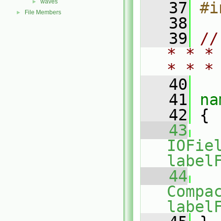
waves
►
   37
#i
File Members
►
   38
   39
//
* * *
* * *
   40
   41
na
   42
 {
   43
IOFie
label
   44
Compa
label