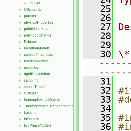
unitSet
►
   25
  
OSspecific
►
   26
parallel
►
physicalProperties
►
   27
De
pointMeshMovers
►
   28
  
polyTopoChange
►
Pstream
   29
►
radiationModels
►
   30
\*
randomProcesses
►
-----
reactionModels
►
renumber
►
-----
rigidBodyMotion
►
   31
sampling
►
specieTransfer
►
   32
#i
surfMesh
►
   33
#d
thermophysicalModels
►
   34
ThermophysicalTransportModels
►
tracking
►
   35
#i
triSurface
►
   36
#i
twoPhaseModels
►