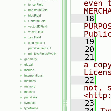
even 
tensorField
►
MERCH
transformField
►
triadField
►
   18
  
UniformField
►
PURPO
vector2DField
►
Publi
vectorField
►
zeroField
►
   19
  
fieldTypes.H
►
   20
primitiveFields.H
primitiveFieldsFwd.H
►
   21
  
geometry
►
a cop
global
►
Licen
include
►
interpolations
►
   22
  
matrices
►
not, s
memory
►
meshes
►
<http
primitives
►
   23
symbols
►
   24
Ty
typeName
►