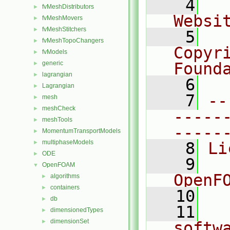
    4
  
fvMeshDistributors
►
Websi
fvMeshMovers
►
fvMeshStitchers
►
    5
  
fvMeshTopoChangers
►
Copyr
fvModels
►
generic
Found
►
lagrangian
►
    6
  
Lagrangian
►
    7
--
mesh
►
meshCheck
►
-----
meshTools
►
-----
MomentumTransportModels
►
multiphaseModels
►
    8
Li
ODE
►
    9
  
OpenFOAM
▼
OpenF
algorithms
►
containers
►
   10
db
►
   11
  
dimensionedTypes
►
dimensionSet
►
softw