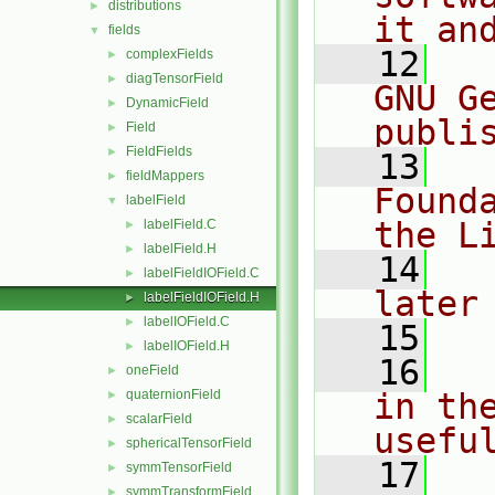
distributions
►
it an
fields
▼
   12
  
complexFields
►
diagTensorField
►
GNU G
DynamicField
►
publi
Field
►
FieldFields
►
   13
  
fieldMappers
►
Found
labelField
▼
the L
labelField.C
►
labelField.H
►
   14
  
labelFieldIOField.C
►
later
labelFieldIOField.H
►
labelIOField.C
►
   15
labelIOField.H
►
   16
  
oneField
►
quaternionField
in the
►
scalarField
►
usefu
sphericalTensorField
►
   17
  
symmTensorField
►
symmTransformField
►