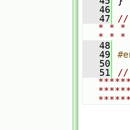
   45
 }
   46
   47
//
* * *
* * *
   48
   49
#e
   50
   51
// 
*****
*****
*****