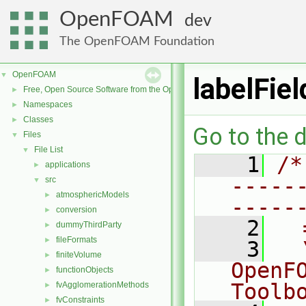
OpenFOAM
dev
The OpenFOAM Foundation
OpenFOAM
▼
labelFie
Free, Open Source Software from the OpenFOAM Foundation
►
Namespaces
►
Classes
►
Go to the d
Files
▼
File List
▼
    1
/*
applications
►
-----
src
▼
atmosphericModels
►
-----
conversion
►
    2
  
dummyThirdParty
►
fileFormats
►
    3
  
finiteVolume
►
OpenF
functionObjects
►
Toolb
fvAgglomerationMethods
►
fvConstraints
►