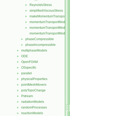
ReynoldsStress
►
simplifiedViscousStress
►
makeMomentumTransportModel.H
►
momentumTransportModel.C
►
momentumTransportModel.H
►
momentumTransportModelTemplates.C
phaseCompressible
►
phaseIncompressible
►
multiphaseModels
►
ODE
►
OpenFOAM
►
OSspecific
►
parallel
►
physicalProperties
►
pointMeshMovers
►
polyTopoChange
►
Pstream
►
radiationModels
►
randomProcesses
►
reactionModels
►