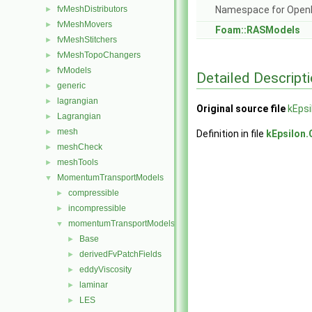
fvMeshDistributors
Namespace for Ope
►
fvMeshMovers
►
Foam::RASModels
fvMeshStitchers
►
fvMeshTopoChangers
►
fvModels
►
Detailed Descript
generic
►
lagrangian
►
Original source file
kEpsi
Lagrangian
►
mesh
►
Definition in file
kEpsilon.
meshCheck
►
meshTools
►
MomentumTransportModels
▼
compressible
►
incompressible
►
momentumTransportModels
▼
Base
►
derivedFvPatchFields
►
eddyViscosity
►
laminar
►
LES
►