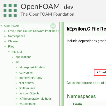
OpenFOAM
dev
The OpenFOAM Foundation
OpenFOAM
▼
kEpsilon.C File R
Free, Open Source Software from the OpenFOAM Foundation
►
Namespaces
►
Include dependency graph 
Classes
►
Files
▼
File List
▼
applications
►
src
▼
atmosphericModels
►
conversion
►
dummyThirdParty
►
Go to the source code of th
fileFormats
►
finiteVolume
►
functionObjects
►
Namespaces
fvAgglomerationMethods
►
fvConstraints
Foam
►