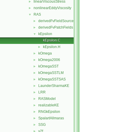
linearViscousStress
►
nonlinearEddyViscosity
►
RAS
▼
derivedFvFieldSources
►
derivedFvPatchFields
►
kEpsilon
▼
kEpsilon.C
kEpsilon.H
►
kOmega
►
kOmega2006
►
kOmegaSST
►
kOmegaSSTLM
►
kOmegaSSTSAS
►
LaunderSharmaKE
►
LRR
►
RASModel
►
realizableKE
►
RNGkEpsilon
►
SpalartAllmaras
►
SSG
►
v2f
►