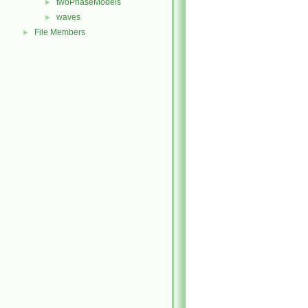
twoPhaseModels
►
waves
►
File Members
►