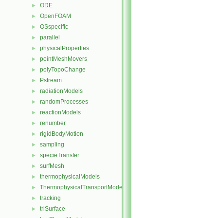
ODE
►
OpenFOAM
►
OSspecific
►
parallel
►
physicalProperties
►
pointMeshMovers
►
polyTopoChange
►
Pstream
►
radiationModels
►
randomProcesses
►
reactionModels
►
renumber
►
rigidBodyMotion
►
sampling
►
specieTransfer
►
surfMesh
►
thermophysicalModels
►
ThermophysicalTransportModels
►
tracking
►
triSurface
►