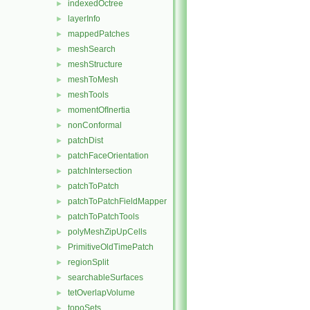
indexedOctree
►
layerInfo
►
mappedPatches
►
meshSearch
►
meshStructure
►
meshToMesh
►
meshTools
►
momentOfInertia
►
nonConformal
►
patchDist
►
patchFaceOrientation
►
patchIntersection
►
patchToPatch
►
patchToPatchFieldMapper
►
patchToPatchTools
►
polyMeshZipUpCells
►
PrimitiveOldTimePatch
►
regionSplit
►
searchableSurfaces
►
tetOverlapVolume
►
topoSets
►