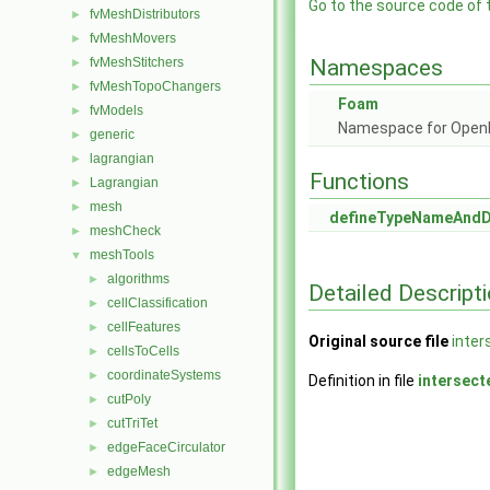
Go to the source code of th
fvMeshDistributors
►
fvMeshMovers
►
fvMeshStitchers
Namespaces
►
fvMeshTopoChangers
►
Foam
fvModels
►
Namespace for Ope
generic
►
lagrangian
►
Functions
Lagrangian
►
mesh
►
defineTypeNameAnd
meshCheck
►
meshTools
▼
algorithms
►
Detailed Descript
cellClassification
►
cellFeatures
►
Original source file
inter
cellsToCells
►
coordinateSystems
►
Definition in file
intersect
cutPoly
►
cutTriTet
►
edgeFaceCirculator
►
edgeMesh
►