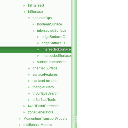
triIntersect
►
triSurface
▼
booleanOps
▼
booleanSurface
►
intersectedSurface
▼
edgeSurface.C
►
edgeSurface.H
►
intersectedSurface.C
►
intersectedSurface.H
►
surfaceIntersection
►
orientedSurface
►
surfaceFeatures
►
surfaceLocation
►
triangleFuncs
►
triSurfaceSearch
►
triSurfaceTools
►
twoDPointCorrector
►
zoneGenerators
►
MomentumTransportModels
►
multiphaseModels
►