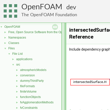
OpenFOAM
dev
The OpenFOAM Foundation
OpenFOAM
▼
intersectedSurfac
Free, Open Source Software from the OpenFOAM Foundation
►
Reference
Namespaces
►
Classes
►
Files
▼
Include dependency graph
File List
▼
applications
►
src
▼
atmosphericModels
►
conversion
►
dummyThirdParty
►
fileFormats
►
finiteVolume
►
functionObjects
►
fvAgglomerationMethods
►
fvConstraints
►