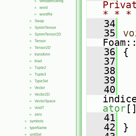
verbatimString
►
Priva
word
►
* * *
wordRe
►
   34
Swap
►
SymmTensor
►
   35
vo
SymmTensor2D
►
Foam:
Tensor
►
Tensor2D
►
   36
 {
transform
►
   37
   
triad
►
   38
Tuple2
►
Tuple3
►
   39
   
TypeSet
►
   40
Vector
►
Vector2D
►
indic
VectorSpace
►
ator
[
VoidT
►
zero
   41
   
►
symbols
►
   42
 }
typeName
►
unitSet
►