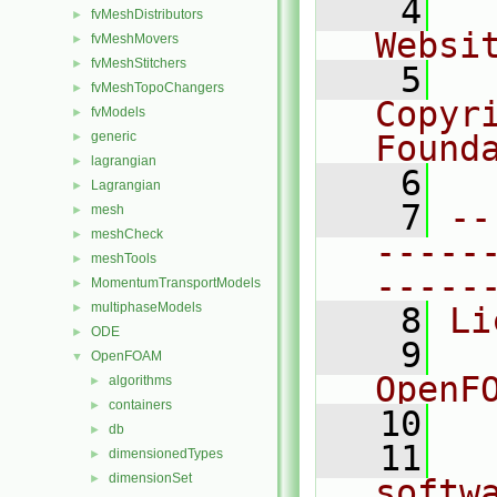
    4
  
fvMeshDistributors
►
Websi
fvMeshMovers
►
fvMeshStitchers
►
    5
  
fvMeshTopoChangers
►
Copyr
fvModels
►
generic
Found
►
lagrangian
►
    6
  
Lagrangian
►
    7
--
mesh
►
meshCheck
►
-----
meshTools
►
-----
MomentumTransportModels
►
multiphaseModels
►
    8
Li
ODE
►
    9
  
OpenFOAM
▼
OpenF
algorithms
►
containers
►
   10
db
►
   11
  
dimensionedTypes
►
dimensionSet
►
softw