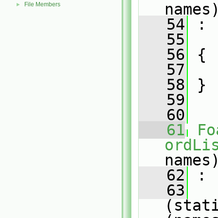
names
File Members
►
   54
 :
   55
   56
 {
   57
   
   58
 }
   59
   60
   61
Fo
ordLi
names
   62
 :
   63
(stat