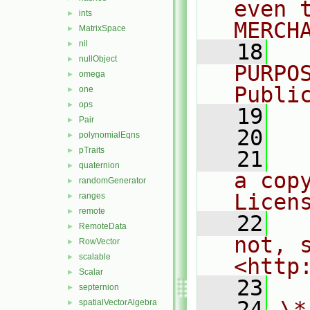
even 
ints
►
MERCH
MatrixSpace
►
nil
►
   18
  
nullObject
►
PURPO
omega
►
Publi
one
►
ops
►
   19
  
Pair
►
   20
polynomialEqns
►
pTraits
►
   21
  
quaternion
►
a cop
randomGenerator
►
Licen
ranges
►
remote
►
   22
  
RemoteData
►
not, s
RowVector
►
scalable
►
<http
Scalar
►
   23
septernion
►
   24
\*
spatialVectorAlgebra
►