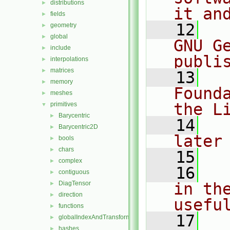
distributions
►
it an
fields
►
   12
  
geometry
►
global
►
GNU G
include
►
publi
interpolations
►
matrices
►
   13
  
memory
►
Found
meshes
►
the L
primitives
▼
Barycentric
►
   14
  
Barycentric2D
►
later
bools
►
chars
►
   15
complex
►
   16
  
contiguous
►
DiagTensor
in the
►
direction
►
usefu
functions
►
   17
  
globalIndexAndTransform
►
hashes
►