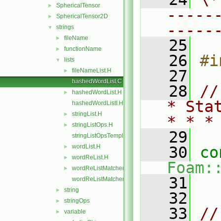
SphericalTensor
►
-----
SphericalTensor2D
►
-----
strings
▼
fileName
►
   25
functionName
►
   26
#i
lists
▼
fileNameList.H
   27
►
hashedWordList.C
   28
//
hashedWordList.H
►
* Sta
hashedWordListI.H
stringList.H
►
* * *
stringListOps.H
►
   29
stringListOpsTemplates.C
wordList.H
►
   30
co
wordReList.H
►
Foam:
wordReListMatcher.H
►
   31
wordReListMatcherI.H
string
►
   32
stringOps
►
   33
//
variable
►