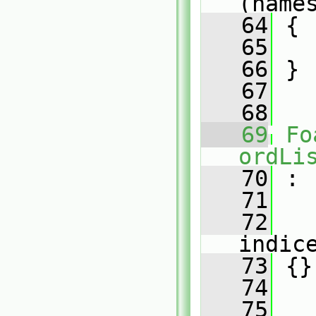
(name
   64
 {
   65
   
   66
 }
   67
   68
   69
Fo
ordLi
   70
 :
   71
   72
indic
   73
 {}
   74
   75