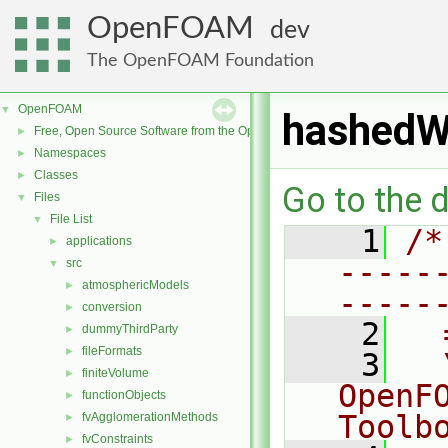
OpenFOAM
dev
The OpenFOAM Foundation
OpenFOAM
▼
hashedW
Free, Open Source Software from the OpenFOAM Foundation
►
Namespaces
►
Classes
►
Go to the d
Files
▼
File List
▼
    1
/*
applications
►
-----
src
▼
atmosphericModels
►
-----
conversion
►
    2
  
dummyThirdParty
►
fileFormats
►
    3
  
finiteVolume
►
OpenF
functionObjects
►
Toolb
fvAgglomerationMethods
►
fvConstraints
►