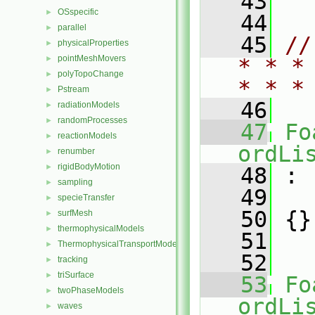
   43
OSspecific
►
   44
parallel
►
   45
//
physicalProperties
►
pointMeshMovers
►
* * *
polyTopoChange
►
* * *
Pstream
►
   46
radiationModels
►
randomProcesses
►
   47
Fo
reactionModels
►
ordLi
renumber
►
rigidBodyMotion
►
   48
 :
sampling
►
   49
specieTransfer
►
   50
 {}
surfMesh
►
thermophysicalModels
►
   51
ThermophysicalTransportModels
►
   52
tracking
►
triSurface
►
   53
Fo
twoPhaseModels
►
ordLi
waves
►