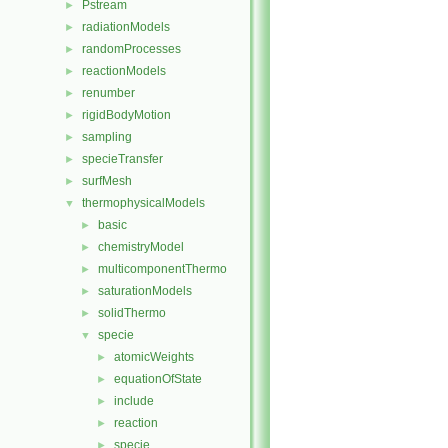
Pstream
►
radiationModels
►
randomProcesses
►
reactionModels
►
renumber
►
rigidBodyMotion
►
sampling
►
specieTransfer
►
surfMesh
►
thermophysicalModels
▼
basic
►
chemistryModel
►
multicomponentThermo
►
saturationModels
►
solidThermo
►
specie
▼
atomicWeights
►
equationOfState
►
include
►
reaction
►
specie
►