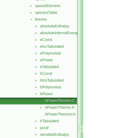
specieElement
►
speciesTable
►
thermo
▼
absoluteEnthalpy
►
absoluteInternalEnergy
►
eConst
►
eIcoTabulated
►
ePolynomial
►
ePower
►
eTabulated
►
hConst
►
hIcoTabulated
►
hPolynomial
►
hPower
▼
hPowerThermo.C
hPowerThermo.H
►
hPowerThermoI.H
hTabulated
►
janaf
►
sensibleEnthalpy
►