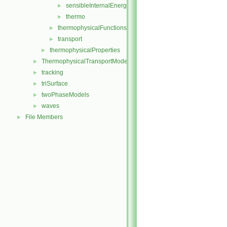
sensibleInternalEnergy
►
thermo
►
thermophysicalFunctions
►
transport
►
thermophysicalProperties
►
ThermophysicalTransportModels
►
tracking
►
triSurface
►
twoPhaseModels
►
waves
►
File Members
►