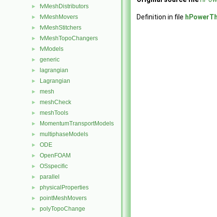
fvMeshDistributors
►
Definition in file
hPowerT
fvMeshMovers
►
fvMeshStitchers
►
fvMeshTopoChangers
►
fvModels
►
generic
►
lagrangian
►
Lagrangian
►
mesh
►
meshCheck
►
meshTools
►
MomentumTransportModels
►
multiphaseModels
►
ODE
►
OpenFOAM
►
OSspecific
►
parallel
►
physicalProperties
►
pointMeshMovers
►
polyTopoChange
►