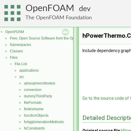
OpenFOAM
dev
The OpenFOAM Foundation
OpenFOAM
▼
hPowerThermo.C 
Free, Open Source Software from the OpenFOAM Foundation
►
Namespaces
►
Include dependency grap
Classes
►
Files
▼
File List
▼
applications
►
src
▼
atmosphericModels
►
conversion
►
dummyThirdParty
►
Go to the source code of th
fileFormats
►
finiteVolume
►
functionObjects
►
Detailed Descript
fvAgglomerationMethods
►
fvConstraints
►
Original source file
hPow