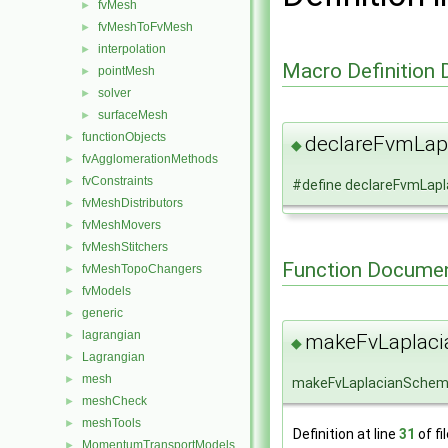
fvMesh
►
fvMeshToFvMesh
►
interpolation
►
Macro Definition
pointMesh
►
solver
►
surfaceMesh
►
functionObjects
►
declareFvmLap
◆
fvAgglomerationMethods
►
fvConstraints
►
#define declareFvmLap
fvMeshDistributors
►
fvMeshMovers
►
fvMeshStitchers
►
Function Documen
fvMeshTopoChangers
►
fvModels
►
generic
►
lagrangian
►
makeFvLaplaci
◆
Lagrangian
►
mesh
►
makeFvLaplacianSche
meshCheck
►
meshTools
►
Definition at line
31
of fi
MomentumTransportModels
►