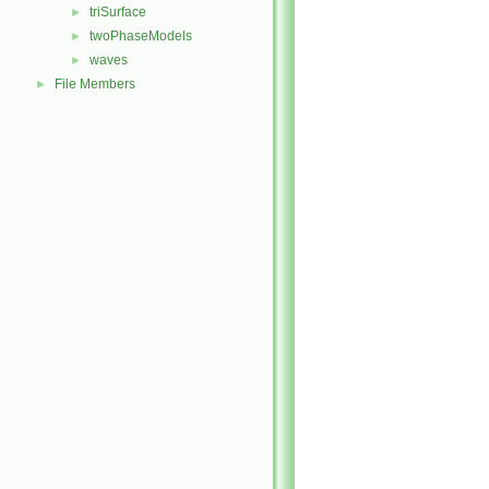
triSurface
►
twoPhaseModels
►
waves
►
File Members
►