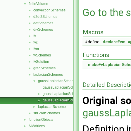
finiteVolume
▼
Go to the s
convectionSchemes
►
d2dt2Schemes
►
ddtSchemes
►
divSchemes
►
Macros
fv
►
#define
declareFvmLa
fvc
►
fvm
►
Functions
fvSchemes
►
fvSolution
►
makeFvLaplacianSch
gradSchemes
►
laplacianSchemes
▼
gaussLaplacianScheme
▼
Detailed Descript
gaussLaplacianScheme.C
gaussLaplacianScheme.H
►
Original so
gaussLaplacianSchemes.C
►
laplacianScheme
►
gaussLapl
snGradSchemes
►
functionObjects
►
Definition i
fvMatrices
►