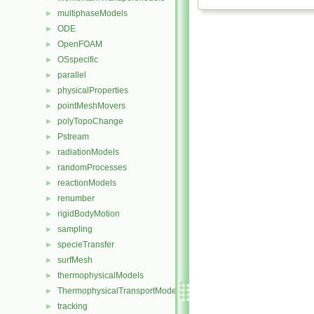
multiphaseModels
►
ODE
►
OpenFOAM
►
OSspecific
►
parallel
►
physicalProperties
►
pointMeshMovers
►
polyTopoChange
►
Pstream
►
radiationModels
►
randomProcesses
►
reactionModels
►
renumber
►
rigidBodyMotion
►
sampling
►
specieTransfer
►
surfMesh
►
thermophysicalModels
►
ThermophysicalTransportModels
►
tracking
►