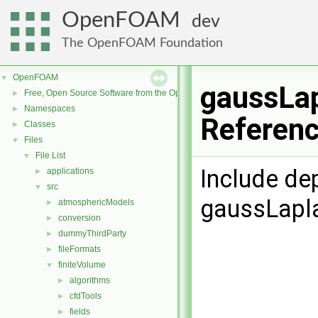
OpenFOAM
dev
The OpenFOAM Foundation
OpenFOAM
▼
gaussLap
Free, Open Source Software from the OpenFOAM Foundation
►
Namespaces
►
Referen
Classes
►
Files
▼
File List
▼
Include de
applications
►
src
▼
gaussLapl
atmosphericModels
►
conversion
►
dummyThirdParty
►
fileFormats
►
finiteVolume
▼
algorithms
►
cfdTools
►
fields
►