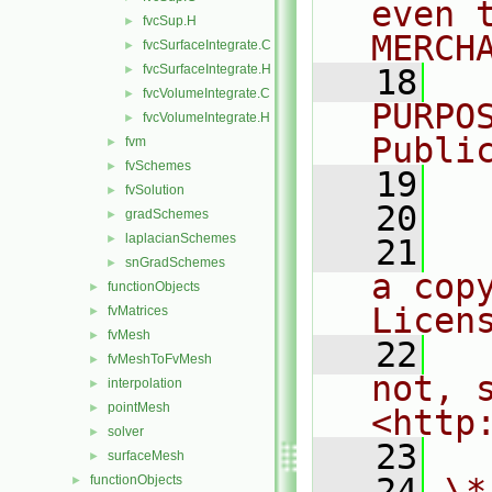
even 
fvcSup.H
►
MERCH
fvcSurfaceIntegrate.C
►
fvcSurfaceIntegrate.H
►
   18
  
fvcVolumeIntegrate.C
►
PURPO
fvcVolumeIntegrate.H
►
Publi
fvm
►
fvSchemes
►
   19
  
fvSolution
►
   20
gradSchemes
►
laplacianSchemes
►
   21
  
snGradSchemes
►
a cop
functionObjects
►
Licen
fvMatrices
►
fvMesh
►
   22
  
fvMeshToFvMesh
►
not, s
interpolation
►
pointMesh
►
<http
solver
►
   23
surfaceMesh
►
   24
\*
functionObjects
►