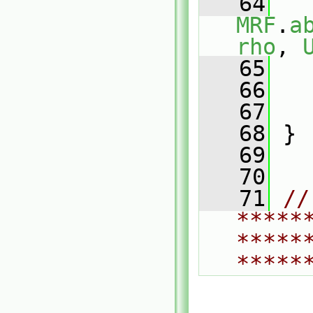
   64
MRF
.
a
rho
, 
   65
   
   66
   
   67
   
   68
 }
   69
   70
   71
// 
*****
*****
*****