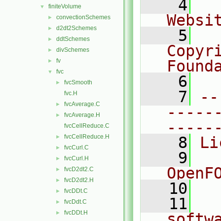
    4
  
finiteVolume
▼
Websi
convectionSchemes
►
d2dt2Schemes
►
    5
  
ddtSchemes
►
Copyr
divSchemes
►
fv
Found
►
fvc
▼
    6
  
fvcSmooth
►
    7
--
fvc.H
fvcAverage.C
►
-----
fvcAverage.H
►
-----
fvcCellReduce.C
fvcCellReduce.H
►
    8
Li
fvcCurl.C
►
    9
  
fvcCurl.H
►
OpenF
fvcD2dt2.C
►
fvcD2dt2.H
►
   10
fvcDDt.C
►
   11
  
fvcDdt.C
►
fvcDDt.H
►
softw