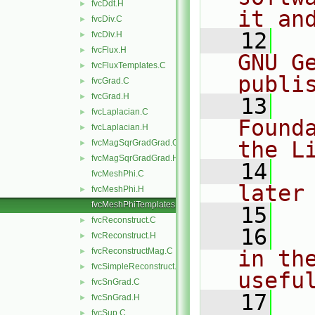
fvcDdt.H
►
it an
fvcDiv.C
►
   12
  
fvcDiv.H
►
fvcFlux.H
►
GNU G
fvcFluxTemplates.C
►
publi
fvcGrad.C
►
fvcGrad.H
►
   13
  
fvcLaplacian.C
►
Found
fvcLaplacian.H
►
the L
fvcMagSqrGradGrad.C
►
fvcMagSqrGradGrad.H
►
   14
  
fvcMeshPhi.C
later
fvcMeshPhi.H
►
fvcMeshPhiTemplates.C
   15
fvcReconstruct.C
►
   16
  
fvcReconstruct.H
►
fvcReconstructMag.C
in the
►
fvcSimpleReconstruct.C
►
usefu
fvcSnGrad.C
►
   17
  
fvcSnGrad.H
►
fvcSup.C
►