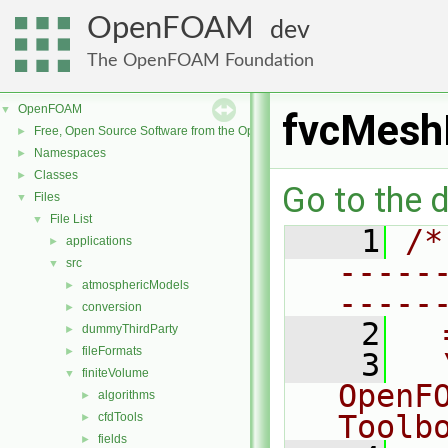
OpenFOAM
dev
The OpenFOAM Foundation
OpenFOAM
▼
fvcMesh
Free, Open Source Software from the OpenFOAM Foundation
►
Namespaces
►
Classes
►
Go to the d
Files
▼
File List
▼
    1
/*
applications
►
-----
src
▼
atmosphericModels
►
-----
conversion
►
    2
  
dummyThirdParty
►
fileFormats
►
    3
  
finiteVolume
▼
OpenF
algorithms
►
Toolb
cfdTools
►
fields
►