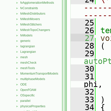
fvAgglomerationMethods
►
-----
fvConstraints
►
-----
fvMeshDistributors
►
fvMeshMovers
►
   25
fvMeshStitchers
►
   26
te
fvMeshTopoChangers
►
fvModels
   27
vo
►
generic
►
   28
 (
lagrangian
►
   29
Lagrangian
►
mesh
►
autoP
meshCheck
►
   30
meshTools
►
MomentumTransportModels
►
   31
multiphaseModels
►
phi,
ODE
►
   32
OpenFOAM
►
OSspecific
►
   33
 )
parallel
►
   34
 {
physicalProperties
►