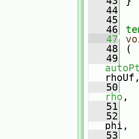
   43
 }
   44
   45
   46
te
   47
vo
   48
 (
   49
autoP
rhoUf
   50
rho
,
   51
   52
phi,
   53