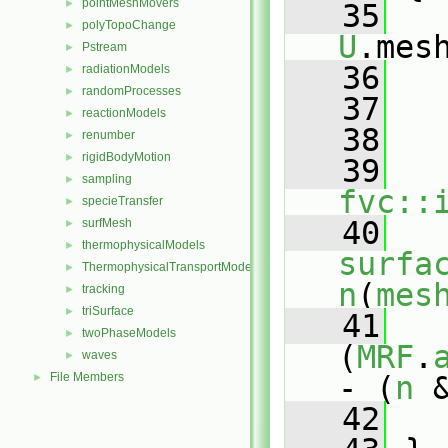
pointMeshMovers
►
   35
polyTopoChange
►
U
.mes
Pstream
►
   36
radiationModels
►
randomProcesses
►
   37
reactionModels
►
   38
   
renumber
►
rigidBodyMotion
►
   39
sampling
►
fvc::
specieTransfer
►
   40
surfMesh
►
thermophysicalModels
►
surfa
ThermophysicalTransportModels
►
n
(
mes
tracking
►
triSurface
►
   41
   
twoPhaseModels
►
(
MRF
.
waves
►
File Members
- (
n
 
►
   42
   