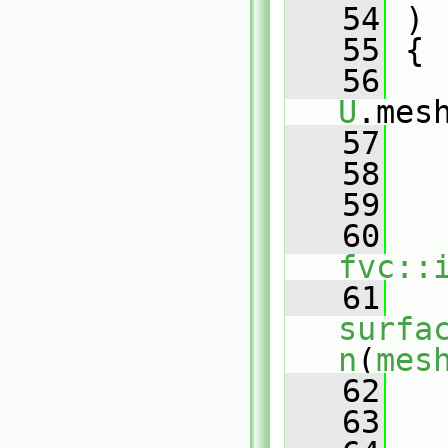
   54
 )
   55
 {
   56
U
.mes
   57
   58
   59
   
   60
fvc::
   61
surfa
n
(
mes
   62
   
   63