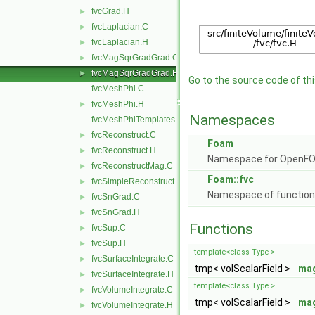
fvcGrad.H
►
fvcLaplacian.C
►
fvcLaplacian.H
►
fvcMagSqrGradGrad.C
►
fvcMagSqrGradGrad.H
►
Go to the source code of this
fvcMeshPhi.C
fvcMeshPhi.H
►
Namespaces
fvcMeshPhiTemplates.C
fvcReconstruct.C
►
Foam
fvcReconstruct.H
►
Namespace for OpenF
fvcReconstructMag.C
►
Foam::fvc
fvcSimpleReconstruct.C
►
Namespace of functions 
fvcSnGrad.C
►
fvcSnGrad.H
►
Functions
fvcSup.C
►
fvcSup.H
►
template<class Type >
fvcSurfaceIntegrate.C
►
tmp< volScalarField >
ma
fvcSurfaceIntegrate.H
►
template<class Type >
fvcVolumeIntegrate.C
►
tmp< volScalarField >
ma
fvcVolumeIntegrate.H
►