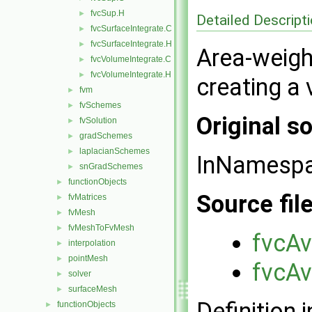
fvcSup.H
►
Detailed Descript
fvcSurfaceIntegrate.C
►
fvcSurfaceIntegrate.H
►
Area-weigh
fvcVolumeIntegrate.C
►
fvcVolumeIntegrate.H
►
creating a 
fvm
►
fvSchemes
►
Original so
fvSolution
►
gradSchemes
►
laplacianSchemes
►
InNamesp
snGradSchemes
►
functionObjects
►
Source fil
fvMatrices
►
fvMesh
►
fvMeshToFvMesh
►
fvcAv
interpolation
►
pointMesh
►
fvcAv
solver
►
surfaceMesh
►
Definition i
functionObjects
►