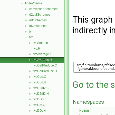
finiteVolume
▼
convectionSchemes
►
d2dt2Schemes
►
This graph 
ddtSchemes
►
divSchemes
►
indirectly i
fv
►
fvc
▼
fvcSmooth
►
fvc.H
fvcAverage.C
►
fvcAverage.H
►
fvcCellReduce.C
fvcCellReduce.H
►
fvcCurl.C
►
Go to the s
fvcCurl.H
►
fvcD2dt2.C
►
fvcD2dt2.H
►
fvcDDt.C
►
Namespaces
fvcDdt.C
►
Foam
fvcDDt.H
►