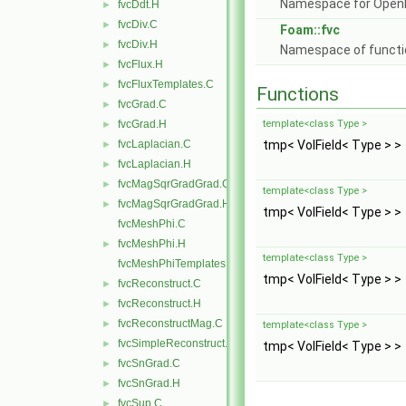
Namespace for Ope
fvcDdt.H
►
fvcDiv.C
►
Foam::fvc
fvcDiv.H
►
Namespace of function
fvcFlux.H
►
fvcFluxTemplates.C
►
Functions
fvcGrad.C
►
fvcGrad.H
template<class Type >
►
fvcLaplacian.C
tmp< VolField< Type > >
►
fvcLaplacian.H
►
fvcMagSqrGradGrad.C
►
template<class Type >
fvcMagSqrGradGrad.H
►
tmp< VolField< Type > >
fvcMeshPhi.C
fvcMeshPhi.H
►
template<class Type >
fvcMeshPhiTemplates.C
tmp< VolField< Type > >
fvcReconstruct.C
►
fvcReconstruct.H
►
fvcReconstructMag.C
►
template<class Type >
fvcSimpleReconstruct.C
►
tmp< VolField< Type > >
fvcSnGrad.C
►
fvcSnGrad.H
►
fvcSup.C
►