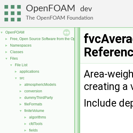
OpenFOAM
dev
The OpenFOAM Foundation
OpenFOAM
▼
fvcAvera
Free, Open Source Software from the OpenFOAM Foundation
►
Namespaces
►
Referen
Classes
►
Files
▼
File List
▼
Area-weigh
applications
►
src
▼
creating a 
atmosphericModels
►
conversion
►
dummyThirdParty
►
Include de
fileFormats
►
finiteVolume
▼
algorithms
►
cfdTools
►
fields
►