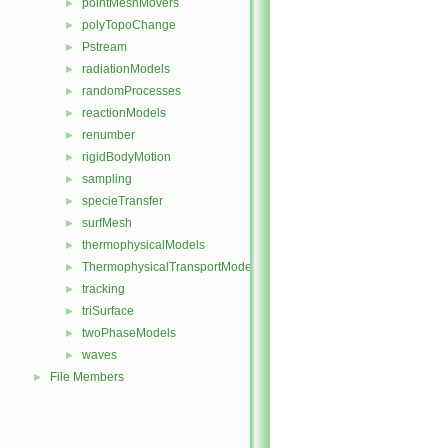
pointMeshMovers
►
polyTopoChange
►
Pstream
►
radiationModels
►
randomProcesses
►
reactionModels
►
renumber
►
rigidBodyMotion
►
sampling
►
specieTransfer
►
surfMesh
►
thermophysicalModels
►
ThermophysicalTransportModels
►
tracking
►
triSurface
►
twoPhaseModels
►
waves
►
File Members
►