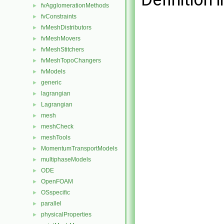
fvAgglomerationMethods
►
fvConstraints
►
fvMeshDistributors
►
fvMeshMovers
►
fvMeshStitchers
►
fvMeshTopoChangers
►
fvModels
►
generic
►
lagrangian
►
Lagrangian
►
mesh
►
meshCheck
►
meshTools
►
MomentumTransportModels
►
multiphaseModels
►
ODE
►
OpenFOAM
►
OSspecific
►
parallel
►
physicalProperties
►