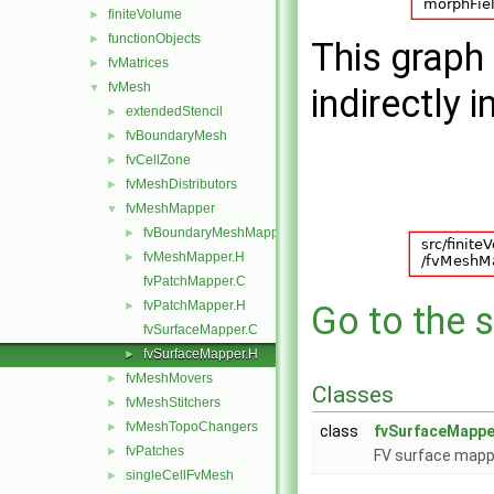
finiteVolume
►
functionObjects
►
This graph 
fvMatrices
►
fvMesh
▼
indirectly i
extendedStencil
►
fvBoundaryMesh
►
fvCellZone
►
fvMeshDistributors
►
fvMeshMapper
▼
fvBoundaryMeshMapper.H
►
fvMeshMapper.H
►
fvPatchMapper.C
fvPatchMapper.H
►
Go to the s
fvSurfaceMapper.C
fvSurfaceMapper.H
►
fvMeshMovers
►
Classes
fvMeshStitchers
►
fvMeshTopoChangers
►
class
fvSurfaceMappe
fvPatches
►
FV surface mapp
singleCellFvMesh
►