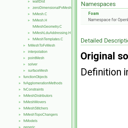
wallDist
►
Namespaces
zeroDimensionalFvMesh
►
Foam
fvMesh.C
►
Namespace for Ope
fvMesh.H
►
fvMeshGeometry.C
fvMeshLduAddressing.H
►
Detailed Descript
fvMeshTemplates.C
►
fvMeshToFvMesh
►
interpolation
►
Original so
pointMesh
►
solver
►
Definition i
surfaceMesh
►
functionObjects
►
fvAgglomerationMethods
►
fvConstraints
►
fvMeshDistributors
►
fvMeshMovers
►
fvMeshStitchers
►
fvMeshTopoChangers
►
fvModels
►
generic
►