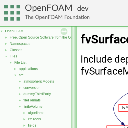
OpenFOAM
dev
The OpenFOAM Foundation
OpenFOAM
▼
fvSurfac
Free, Open Source Software from the OpenFOAM Foundation
►
Namespaces
►
Classes
►
Include de
Files
▼
File List
▼
fvSurface
applications
►
src
▼
atmosphericModels
►
conversion
►
dummyThirdParty
►
fileFormats
►
finiteVolume
▼
algorithms
►
cfdTools
►
fields
►