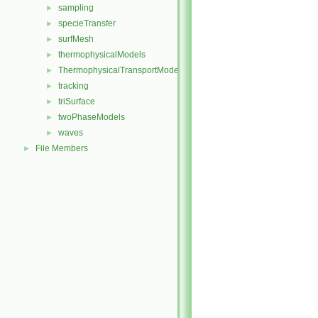
sampling
►
specieTransfer
►
surfMesh
►
thermophysicalModels
►
ThermophysicalTransportModels
►
tracking
►
triSurface
►
twoPhaseModels
►
waves
►
File Members
►