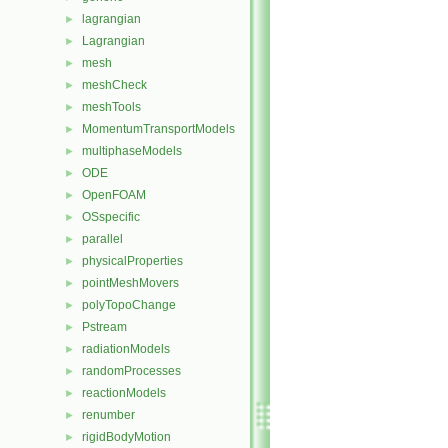
lagrangian
►
Lagrangian
►
mesh
►
meshCheck
►
meshTools
►
MomentumTransportModels
►
multiphaseModels
►
ODE
►
OpenFOAM
►
OSspecific
►
parallel
►
physicalProperties
►
pointMeshMovers
►
polyTopoChange
►
Pstream
►
radiationModels
►
randomProcesses
►
reactionModels
►
renumber
►
rigidBodyMotion
►