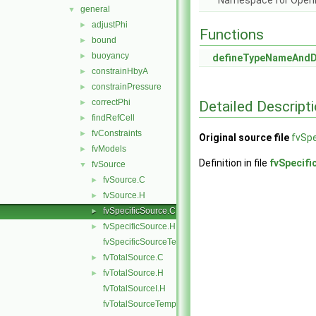
Namespace for Ope
general
▼
adjustPhi
►
Functions
bound
►
buoyancy
►
defineTypeNameAnd
constrainHbyA
►
constrainPressure
►
correctPhi
Detailed Descript
►
findRefCell
►
fvConstraints
►
Original source file
fvSpe
fvModels
►
Definition in file
fvSpecifi
fvSource
▼
fvSource.C
►
fvSource.H
►
fvSpecificSource.C
►
fvSpecificSource.H
►
fvSpecificSourceTemplates.C
fvTotalSource.C
►
fvTotalSource.H
►
fvTotalSourceI.H
fvTotalSourceTemplates.C