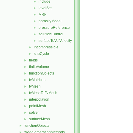
include
►
levelSet
►
MRF
►
porosityModel
►
pressureReference
►
solutionControl
►
surfaceToVolVelocity
►
incompressible
►
subCycle
►
fields
►
finiteVolume
►
functionObjects
►
fvMatrices
►
fvMesh
►
fvMeshToFvMesh
►
interpolation
►
pointMesh
►
solver
►
surfaceMesh
►
functionObjects
►
fvAgglomerationMethods
►