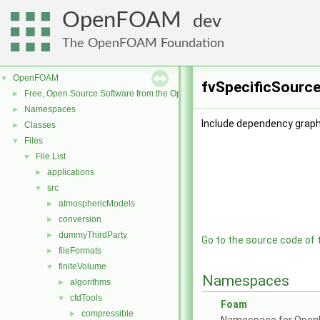
OpenFOAM
dev
The OpenFOAM Foundation
OpenFOAM
▼
fvSpecificSource
Free, Open Source Software from the OpenFOAM Foundation
►
Namespaces
►
Include dependency graph
Classes
►
Files
▼
File List
▼
applications
►
src
▼
atmosphericModels
►
conversion
►
dummyThirdParty
►
Go to the source code of th
fileFormats
►
finiteVolume
▼
Namespaces
algorithms
►
cfdTools
▼
Foam
compressible
►