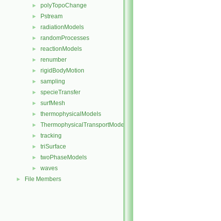
polyTopoChange
►
Pstream
►
radiationModels
►
randomProcesses
►
reactionModels
►
renumber
►
rigidBodyMotion
►
sampling
►
specieTransfer
►
surfMesh
►
thermophysicalModels
►
ThermophysicalTransportModels
►
tracking
►
triSurface
►
twoPhaseModels
►
waves
►
File Members
►