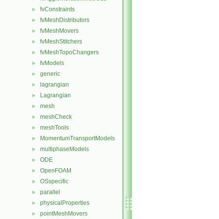
fvConstraints
►
fvMeshDistributors
►
fvMeshMovers
►
fvMeshStitchers
►
fvMeshTopoChangers
►
fvModels
►
generic
►
lagrangian
►
Lagrangian
►
mesh
►
meshCheck
►
meshTools
►
MomentumTransportModels
►
multiphaseModels
►
ODE
►
OpenFOAM
►
OSspecific
►
parallel
►
physicalProperties
►
pointMeshMovers
►