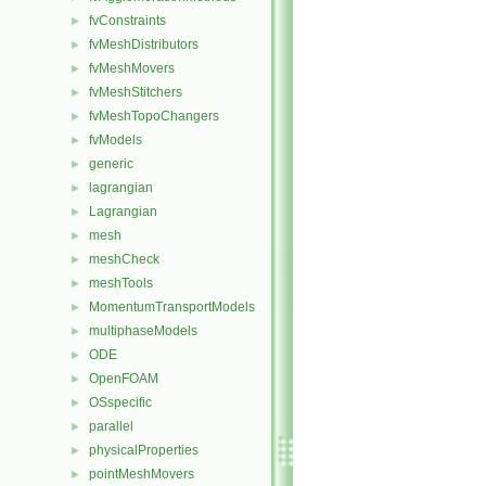
fvConstraints
►
fvMeshDistributors
►
fvMeshMovers
►
fvMeshStitchers
►
fvMeshTopoChangers
►
fvModels
►
generic
►
lagrangian
►
Lagrangian
►
mesh
►
meshCheck
►
meshTools
►
MomentumTransportModels
►
multiphaseModels
►
ODE
►
OpenFOAM
►
OSspecific
►
parallel
►
physicalProperties
►
pointMeshMovers
►