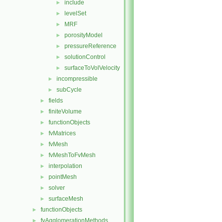
include
►
levelSet
►
MRF
►
porosityModel
►
pressureReference
►
solutionControl
►
surfaceToVolVelocity
►
incompressible
►
subCycle
►
fields
►
finiteVolume
►
functionObjects
►
fvMatrices
►
fvMesh
►
fvMeshToFvMesh
►
interpolation
►
pointMesh
►
solver
►
surfaceMesh
►
functionObjects
►
fvAgglomerationMethods
►