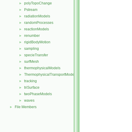
polyTopoChange
►
Pstream
►
radiationModels
►
randomProcesses
►
reactionModels
►
renumber
►
rigidBodyMotion
►
sampling
►
specieTransfer
►
surfMesh
►
thermophysicalModels
►
ThermophysicalTransportModels
►
tracking
►
triSurface
►
twoPhaseModels
►
waves
►
File Members
►