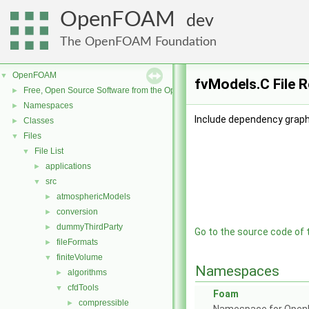
OpenFOAM
dev
The OpenFOAM Foundation
OpenFOAM
▼
fvModels.C File 
Free, Open Source Software from the OpenFOAM Foundation
►
Namespaces
►
Include dependency graph
Classes
►
Files
▼
File List
▼
applications
►
src
▼
atmosphericModels
►
conversion
►
dummyThirdParty
►
Go to the source code of th
fileFormats
►
finiteVolume
▼
Namespaces
algorithms
►
cfdTools
▼
Foam
compressible
►