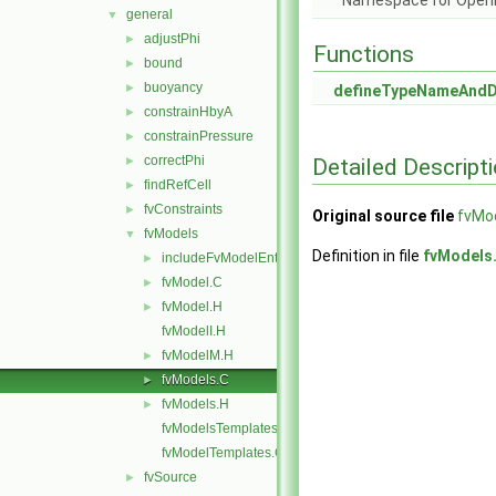
Namespace for Ope
general
▼
adjustPhi
►
Functions
bound
►
buoyancy
►
defineTypeNameAnd
constrainHbyA
►
constrainPressure
►
correctPhi
Detailed Descript
►
findRefCell
►
fvConstraints
►
Original source file
fvMo
fvModels
▼
Definition in file
fvModels
includeFvModelEntry
►
fvModel.C
►
fvModel.H
►
fvModelI.H
fvModelM.H
►
fvModels.C
►
fvModels.H
►
fvModelsTemplates.C
fvModelTemplates.C
fvSource
►