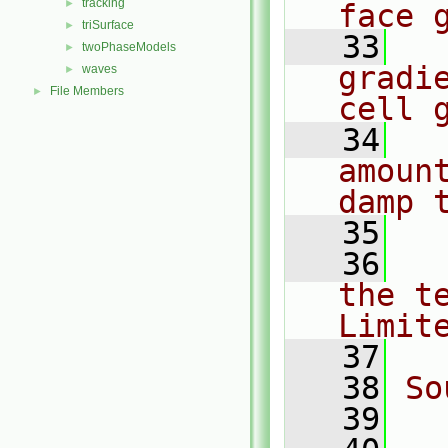
tracking
►
face 
triSurface
►
   33
  
twoPhaseModels
►
gradi
waves
►
File Members
►
cell 
   34
  
amoun
damp 
   35
   36
  
the te
Limit
   37
   38
So
   39
  