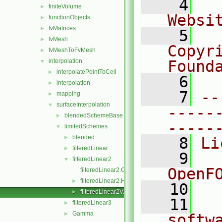
    4
  
finiteVolume
►
Websi
functionObjects
►
fvMatrices
►
    5
  
fvMesh
►
Copyr
fvMeshToFvMesh
►
interpolation
Found
▼
interpolatePointToCell
►
    6
  
interpolation
►
    7
--
mapping
►
surfaceInterpolation
▼
-----
blendedSchemeBase
►
-----
limitedSchemes
▼
blended
►
    8
Li
filteredLinear
►
    9
  
filteredLinear2
▼
OpenF
filteredLinear2.C
filteredLinear2.H
►
   10
filteredLinear2V.H
►
   11
  
filteredLinear3
►
Gamma
►
softw