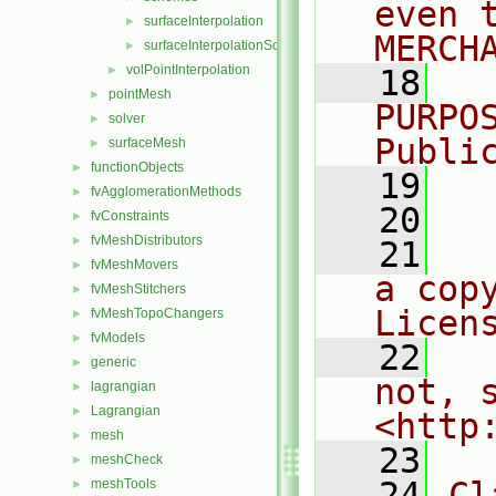
even 
surfaceInterpolation
►
MERCH
surfaceInterpolationScheme
►
volPointInterpolation
►
   18
  
pointMesh
►
PURPO
solver
►
Publi
surfaceMesh
►
functionObjects
►
   19
  
fvAgglomerationMethods
►
   20
fvConstraints
►
fvMeshDistributors
►
   21
  
fvMeshMovers
►
a cop
fvMeshStitchers
►
Licen
fvMeshTopoChangers
►
fvModels
►
   22
  
generic
►
not, s
lagrangian
►
Lagrangian
►
<http
mesh
►
   23
meshCheck
►
   24
Cl
meshTools
►