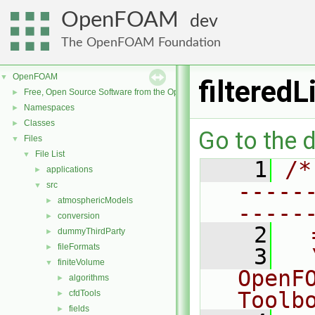
OpenFOAM
dev
The OpenFOAM Foundation
OpenFOAM
▼
filtered
Free, Open Source Software from the OpenFOAM Foundation
►
Namespaces
►
Classes
►
Go to the d
Files
▼
File List
▼
    1
/*
applications
►
-----
src
▼
atmosphericModels
►
-----
conversion
►
    2
  
dummyThirdParty
►
fileFormats
►
    3
  
finiteVolume
▼
OpenF
algorithms
►
Toolb
cfdTools
►
fields
►