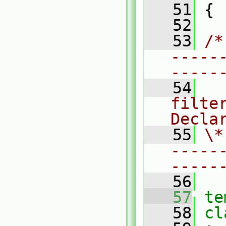
   51
 {
   52
   53
/*
-----
-----
   54
  
filter
Decla
   55
\*
-----
-----
   56
   57
te
   58
cl