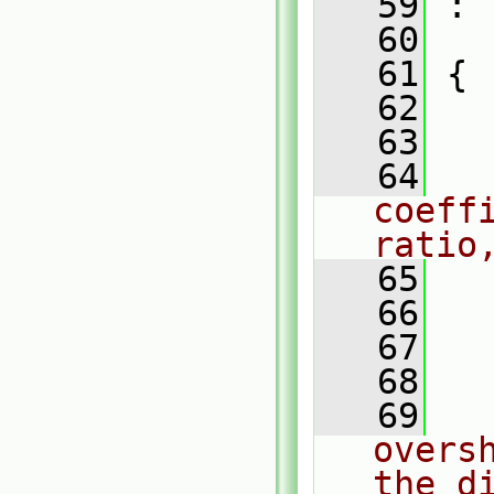
   59
 :
   60
   61
 {
   62
   63
   64
coeff
ratio
   65
   66
   67
   
   68
   69
overs
the d