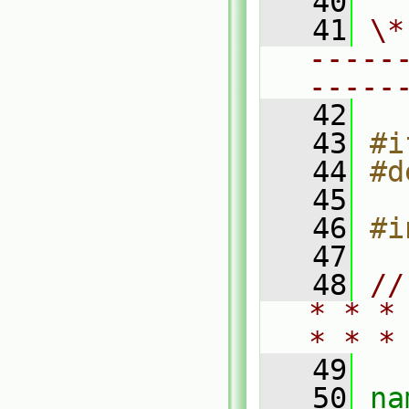
   40
   41
\*
-----
-----
   42
   43
#i
   44
#d
   45
   46
#i
   47
   48
//
* * *
* * *
   49
   50
na