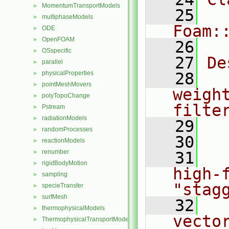
MomentumTransportModels
►
   25
multiphaseModels
►
Foam:
ODE
►
OpenFOAM
►
   26
OSspecific
►
   27
De
parallel
►
physicalProperties
   28
  
►
pointMeshMovers
►
weight
polyTopoChange
►
filte
Pstream
►
radiationModels
►
   29
  
randomProcesses
►
   30
reactionModels
►
renumber
►
   31
  
rigidBodyMotion
►
high-f
sampling
►
"stag
specieTransfer
►
surfMesh
►
   32
  
thermophysicalModels
►
vecto
ThermophysicalTransportModels
►