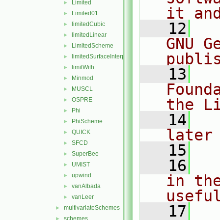
Limited
►
it an
Limited01
►
   12
  
limitedCubic
►
limitedLinear
►
GNU G
LimitedScheme
►
publi
limitedSurfaceInterpolationScheme
►
limitWith
►
   13
  
Minmod
►
Found
MUSCL
►
the L
OSPRE
►
Phi
►
   14
  
PhiScheme
►
later
QUICK
►
SFCD
►
   15
SuperBee
►
   16
  
UMIST
►
upwind
in the
►
vanAlbada
►
usefu
vanLeer
►
   17
  
multivariateSchemes
►
schemes
►