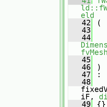
   41
fW
ld::f
eld
   42
 (
   43
   44
Dimens
fvMes
   45
   46
 )
   47
 :
   48
fixed
iF, 
d
   49
 {}