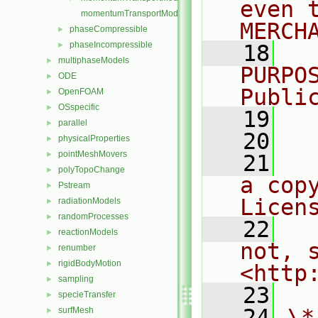
even 
momentumTransportModelTemplates.C
MERCH
phaseCompressible
►
phaseIncompressible
►
   18
  
multiphaseModels
►
PURPO
ODE
►
Publi
OpenFOAM
►
OSspecific
►
   19
  
parallel
►
   20
physicalProperties
►
pointMeshMovers
►
   21
  
polyTopoChange
►
a cop
Pstream
►
Licen
radiationModels
►
randomProcesses
►
   22
  
reactionModels
►
not, s
renumber
►
rigidBodyMotion
►
<http
sampling
►
   23
specieTransfer
►
   24
\*
surfMesh
►