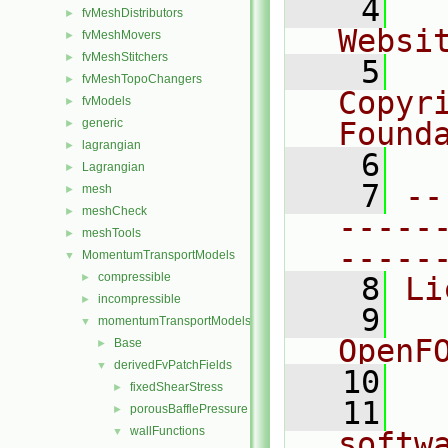
    4
  
fvMeshDistributors
►
Websi
fvMeshMovers
►
fvMeshStitchers
►
    5
  
fvMeshTopoChangers
►
Copyr
fvModels
►
generic
Found
►
lagrangian
►
    6
  
Lagrangian
►
    7
--
mesh
►
meshCheck
►
-----
meshTools
►
-----
MomentumTransportModels
▼
compressible
►
    8
Li
incompressible
►
    9
  
momentumTransportModels
▼
OpenF
Base
►
derivedFvPatchFields
▼
   10
fixedShearStress
►
   11
  
porousBafflePressure
►
wallFunctions
▼
softw