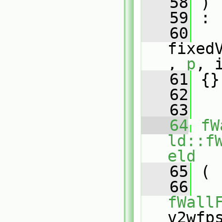
   58
 )
   59
 :
   60
fixed
, 
p
, 
   61
 {}
   62
   63
   64
fW
ld::f
eld
   65
 (
   66
fWall
v2wfp