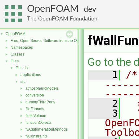
OpenFOAM
dev
The OpenFOAM Foundation
OpenFOAM
▼
fWallFun
Free, Open Source Software from the OpenFOAM Foundation
►
Namespaces
►
Classes
►
Go to the d
Files
▼
File List
▼
    1
/*
applications
►
-----
src
▼
atmosphericModels
►
-----
conversion
►
    2
  
dummyThirdParty
►
fileFormats
►
    3
  
finiteVolume
►
OpenF
functionObjects
►
Toolb
fvAgglomerationMethods
►
fvConstraints
►