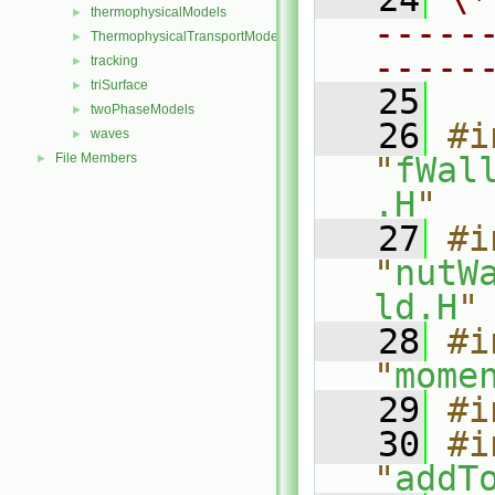
thermophysicalModels
►
-----
ThermophysicalTransportModels
►
-----
tracking
►
triSurface
►
   25
twoPhaseModels
►
   26
#i
waves
►
File Members
"
fWal
►
.H
"
   27
#i
"
nutW
ld.H
"
   28
#i
"
mome
   29
#i
   30
#i
"
addT