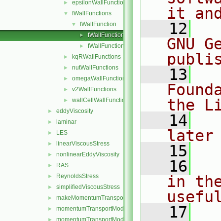
epsilonWallFunctions
►
it an
fWallFunctions
▼
   12
  
fWallFunction
▼
fWallFunctionFvPatchScalarField.C
►
GNU G
fWallFunctionFvPatchScalarField.H
►
publi
kqRWallFunctions
►
nutWallFunctions
►
   13
  
omegaWallFunctions
►
Found
v2WallFunctions
►
the L
wallCellWallFunction
►
eddyViscosity
►
   14
  
laminar
►
later
LES
►
linearViscousStress
►
   15
nonlinearEddyViscosity
►
   16
  
RAS
►
ReynoldsStress
in the
►
simplifiedViscousStress
►
usefu
makeMomentumTransportModel.H
►
   17
  
momentumTransportModel.C
►
momentumTransportModel.H
►