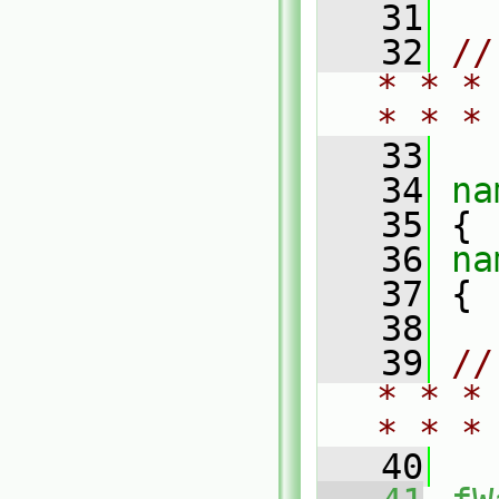
   31
   32
//
* * *
* * *
   33
   34
na
   35
 {
   36
na
   37
 {
   38
   39
//
* * *
* * *
   40